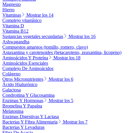
Magnesio
Hierro
Vitaminas
Mostrar los 14
Complejo vitamínico
Vitamina D
Vitamina B12
Sustancias vegetales secundarias
Mostrar los 16
Ashwagandha
Compuestos amargos (tomillo, romero, clavo)
Astaxantina y carotenoides (betacaroteno, zeaxantina, licopeno)
Aminoácidos Y Proteína
Mostrar los 18
Aminoácidos Esenciales
Complejo De Aminoácidos
Colágeno
Otros Micronutrientes
Mostrar los 6
Ácido Hialurónico
Galactosa
Condroitina Y Glucosamina
Enzimas Y Hormonas
Mostrar los 5
Bromelina Y Papaína
Melatonina
Enzimas Digestivas Y Lactasa
Bacterias Y Fibra Alimentaria
Mostrar los 7
Bacterias Y Levaduras
Fibra De Acacia