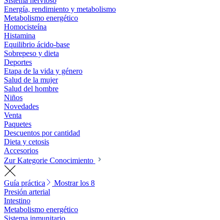
Sistema nervioso
Energía, rendimiento y metabolismo
Metabolismo energético
Homocisteína
Histamina
Equilibrio ácido-base
Sobrepeso y dieta
Deportes
Etapa de la vida y género
Salud de la mujer
Salud del hombre
Niños
Novedades
Venta
Paquetes
Descuentos por cantidad
Dieta y cetosis
Accesorios
Zur Kategorie Conocimiento
Guía práctica
Mostrar los 8
Presión arterial
Intestino
Metabolismo energético
Sistema inmunitario