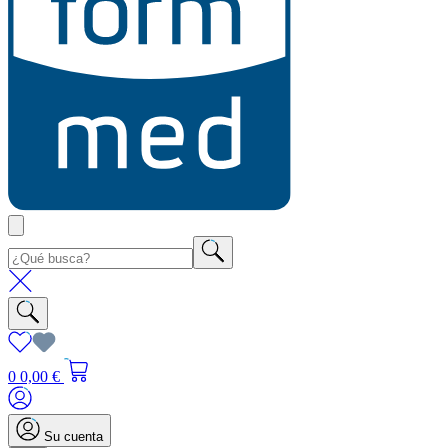
0
0,00 €
Su cuenta