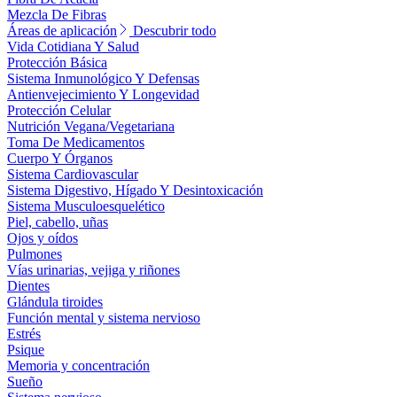
Mezcla De Fibras
Áreas de aplicación
Descubrir todo
Vida Cotidiana Y Salud
Protección Básica
Sistema Inmunológico Y Defensas
Antienvejecimiento Y Longevidad
Protección Celular
Nutrición Vegana/Vegetariana
Toma De Medicamentos
Cuerpo Y Órganos
Sistema Cardiovascular
Sistema Digestivo, Hígado Y Desintoxicación
Sistema Musculoesquelético
Piel, cabello, uñas
Ojos y oídos
Pulmones
Vías urinarias, vejiga y riñones
Dientes
Glándula tiroides
Función mental y sistema nervioso
Estrés
Psique
Memoria y concentración
Sueño