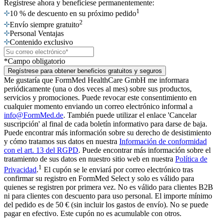
Regístrese ahora
y benefíciese permanentemente:
1
10 % de descuento en su próximo pedido
2
Envío siempre gratuito
Personal Ventajas
Contenido exclusivo
*Campo obligatorio
Regístrese para obtener beneficios gratuitos y seguros
Me gustaría que FormMed HealthCare GmbH me informara
periódicamente (una o dos veces al mes) sobre sus productos,
servicios y promociones. Puede revocar este consentimiento en
cualquier momento enviando un correo electrónico informal a
info@FormMed.de
. También puede utilizar el enlace 'Cancelar
suscripción' al final de cada boletín informativo para darse de baja.
Puede encontrar más información sobre su derecho de desistimiento
y cómo tratamos sus datos en nuestra
Información de conformidad
con el art. 13 del RGPD
. Puede encontrar más información sobre el
tratamiento de sus datos en nuestro sitio web en nuestra
Política de
1
Privacidad
.
El cupón se le enviará por correo electrónico tras
confirmar su registro en FormMed Select y solo es válido para
quienes se registren por primera vez. No es válido para clientes B2B
ni para clientes con descuento para uso personal. El importe mínimo
del pedido es de 50 € (sin incluir los gastos de envío). No se puede
pagar en efectivo. Este cupón no es acumulable con otros.