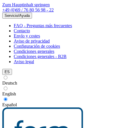
Zum Hauptinhalt springen
+49 (0)69 / 76 80 56 98 - 22
Servicio/Ayuda
FAQ - Preguntas más frecuentes
Contacto
Envío y costes
Aviso de privacidad
Configuración de cookies
Condiciones generales
Condiciones generales - B2B
Aviso legal
ES
Deutsch
English
Español