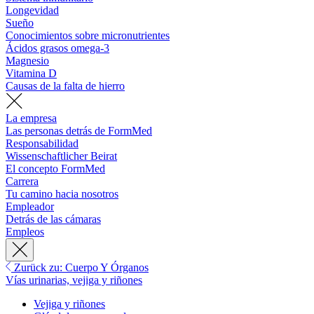
Longevidad
Sueño
Conocimientos sobre micronutrientes
Ácidos grasos omega-3
Magnesio
Vitamina D
Causas de la falta de hierro
La empresa
Las personas detrás de FormMed
Responsabilidad
Wissenschaftlicher Beirat
El concepto FormMed
Carrera
Tu camino hacia nosotros
Empleador
Detrás de las cámaras
Empleos
Zurück zu: Cuerpo Y Órganos
Vías urinarias, vejiga y riñones
Vejiga y riñones