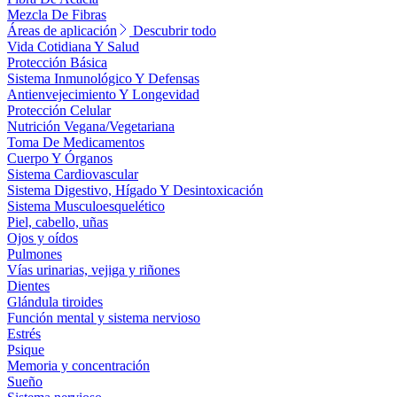
Mezcla De Fibras
Áreas de aplicación
Descubrir todo
Vida Cotidiana Y Salud
Protección Básica
Sistema Inmunológico Y Defensas
Antienvejecimiento Y Longevidad
Protección Celular
Nutrición Vegana/Vegetariana
Toma De Medicamentos
Cuerpo Y Órganos
Sistema Cardiovascular
Sistema Digestivo, Hígado Y Desintoxicación
Sistema Musculoesquelético
Piel, cabello, uñas
Ojos y oídos
Pulmones
Vías urinarias, vejiga y riñones
Dientes
Glándula tiroides
Función mental y sistema nervioso
Estrés
Psique
Memoria y concentración
Sueño