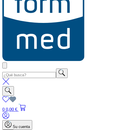
0
0,00 €
Su cuenta