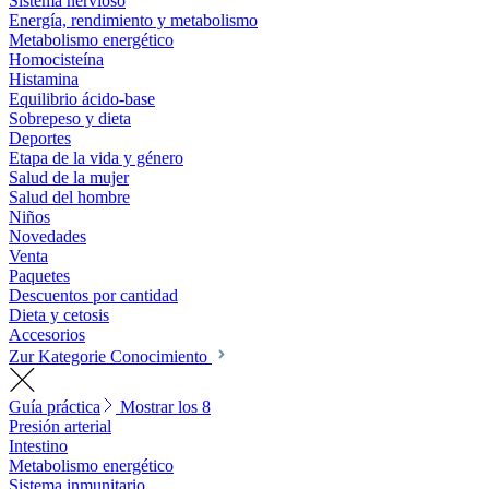
Sistema nervioso
Energía, rendimiento y metabolismo
Metabolismo energético
Homocisteína
Histamina
Equilibrio ácido-base
Sobrepeso y dieta
Deportes
Etapa de la vida y género
Salud de la mujer
Salud del hombre
Niños
Novedades
Venta
Paquetes
Descuentos por cantidad
Dieta y cetosis
Accesorios
Zur Kategorie Conocimiento
Guía práctica
Mostrar los 8
Presión arterial
Intestino
Metabolismo energético
Sistema inmunitario