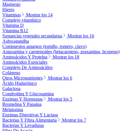
Magnesio
Hierro
Vitaminas
Mostrar los 14
Complejo vitamínico
Vitamina D
Vitamina B12
Sustancias vegetales secundarias
Mostrar los 16
Ashwagandha
Compuestos amargos (tomillo, romero, clavo)
Astaxantina y carotenoides (betacaroteno, zeaxantina, licopeno)
Aminoácidos Y Proteína
Mostrar los 18
Aminoácidos Esenciales
Complejo De Aminoácidos
Colágeno
Otros Micronutrientes
Mostrar los 6
Ácido Hialurónico
Galactosa
Condroitina Y Glucosamina
Enzimas Y Hormonas
Mostrar los 5
Bromelina Y Papaína
Melatonina
Enzimas Digestivas Y Lactasa
Bacterias Y Fibra Alimentaria
Mostrar los 7
Bacterias Y Levaduras
Fibra De Acacia