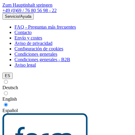
Zum Hauptinhalt springen
+49 (0)69 / 76 80 56 98 - 22
Servicio/Ayuda
FAQ - Preguntas más frecuentes
Contacto
Envío y costes
Aviso de privacidad
Configuración de cookies
Condiciones generales
Condiciones generales - B2B
Aviso legal
ES
Deutsch
English
Español