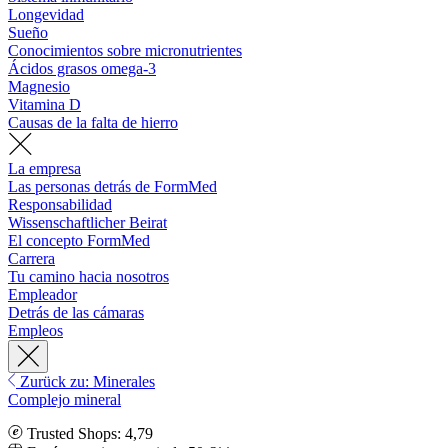
Longevidad
Sueño
Conocimientos sobre micronutrientes
Ácidos grasos omega-3
Magnesio
Vitamina D
Causas de la falta de hierro
La empresa
Las personas detrás de FormMed
Responsabilidad
Wissenschaftlicher Beirat
El concepto FormMed
Carrera
Tu camino hacia nosotros
Empleador
Detrás de las cámaras
Empleos
Zurück zu: Minerales
Complejo mineral
Trusted Shops: 4,79