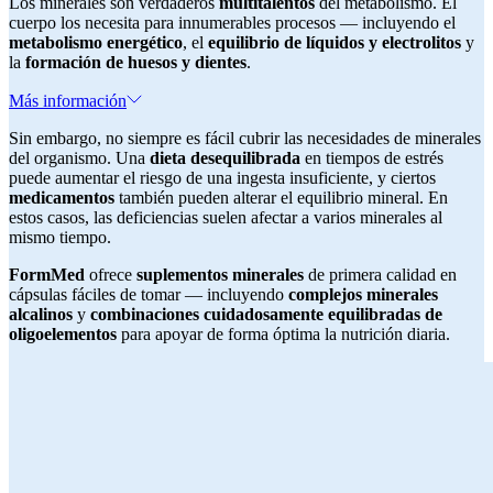
Los minerales son verdaderos
multitalentos
del metabolismo. El
cuerpo los necesita para innumerables procesos — incluyendo el
metabolismo energético
, el
equilibrio de líquidos y electrolitos
y
la
formación de huesos y dientes
.
Más información
Sin embargo, no siempre es fácil cubrir las necesidades de minerales
del organismo. Una
dieta desequilibrada
en tiempos de estrés
puede aumentar el riesgo de una ingesta insuficiente, y ciertos
medicamentos
también pueden alterar el equilibrio mineral. En
estos casos, las deficiencias suelen afectar a varios minerales al
mismo tiempo.
FormMed
ofrece
suplementos minerales
de primera calidad en
cápsulas fáciles de tomar — incluyendo
complejos minerales
alcalinos
y
combinaciones cuidadosamente equilibradas de
oligoelementos
para apoyar de forma óptima la nutrición diaria.