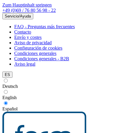
Zum Hauptinhalt springen
+49 (0)69 / 76 80 56 98 - 22
Servicio/Ayuda
FAQ - Preguntas más frecuentes
Contacto
Envío y costes
Aviso de privacidad
Configuración de cookies
Condiciones generales
Condiciones generales - B2B
Aviso legal
ES
Deutsch
English
Español