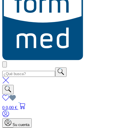
0
0,00 €
Su cuenta