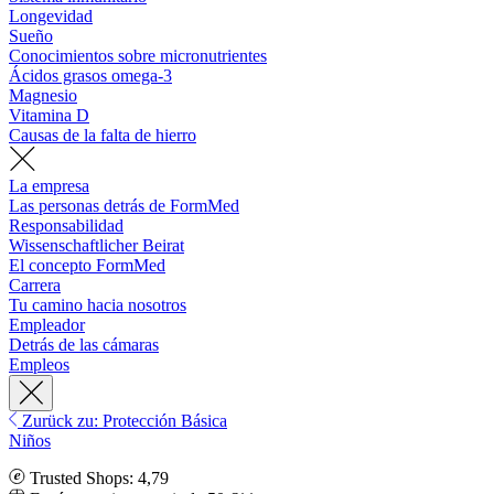
Longevidad
Sueño
Conocimientos sobre micronutrientes
Ácidos grasos omega-3
Magnesio
Vitamina D
Causas de la falta de hierro
La empresa
Las personas detrás de FormMed
Responsabilidad
Wissenschaftlicher Beirat
El concepto FormMed
Carrera
Tu camino hacia nosotros
Empleador
Detrás de las cámaras
Empleos
Zurück zu: Protección Básica
Niños
Trusted Shops: 4,79