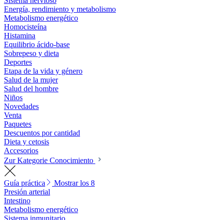
Sistema nervioso
Energía, rendimiento y metabolismo
Metabolismo energético
Homocisteína
Histamina
Equilibrio ácido-base
Sobrepeso y dieta
Deportes
Etapa de la vida y género
Salud de la mujer
Salud del hombre
Niños
Novedades
Venta
Paquetes
Descuentos por cantidad
Dieta y cetosis
Accesorios
Zur Kategorie Conocimiento
Guía práctica
Mostrar los 8
Presión arterial
Intestino
Metabolismo energético
Sistema inmunitario