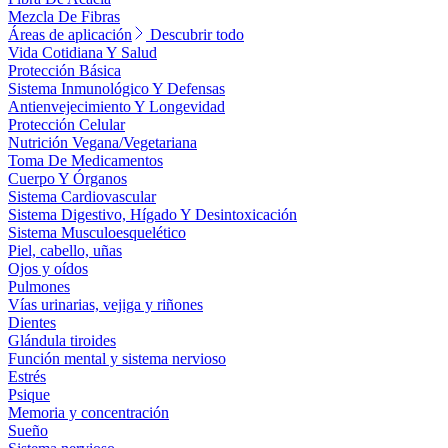
Mezcla De Fibras
Áreas de aplicación
Descubrir todo
Vida Cotidiana Y Salud
Protección Básica
Sistema Inmunológico Y Defensas
Antienvejecimiento Y Longevidad
Protección Celular
Nutrición Vegana/Vegetariana
Toma De Medicamentos
Cuerpo Y Órganos
Sistema Cardiovascular
Sistema Digestivo, Hígado Y Desintoxicación
Sistema Musculoesquelético
Piel, cabello, uñas
Ojos y oídos
Pulmones
Vías urinarias, vejiga y riñones
Dientes
Glándula tiroides
Función mental y sistema nervioso
Estrés
Psique
Memoria y concentración
Sueño