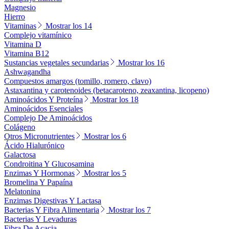
Magnesio
Hierro
Vitaminas
Mostrar los 14
Complejo vitamínico
Vitamina D
Vitamina B12
Sustancias vegetales secundarias
Mostrar los 16
Ashwagandha
Compuestos amargos (tomillo, romero, clavo)
Astaxantina y carotenoides (betacaroteno, zeaxantina, licopeno)
Aminoácidos Y Proteína
Mostrar los 18
Aminoácidos Esenciales
Complejo De Aminoácidos
Colágeno
Otros Micronutrientes
Mostrar los 6
Ácido Hialurónico
Galactosa
Condroitina Y Glucosamina
Enzimas Y Hormonas
Mostrar los 5
Bromelina Y Papaína
Melatonina
Enzimas Digestivas Y Lactasa
Bacterias Y Fibra Alimentaria
Mostrar los 7
Bacterias Y Levaduras
Fibra De Acacia