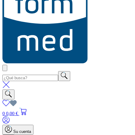
0
0,00 €
Su cuenta