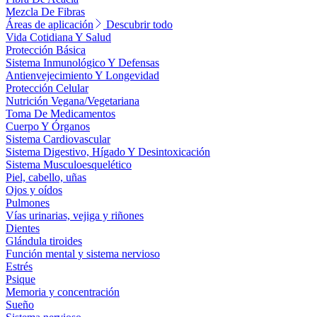
Mezcla De Fibras
Áreas de aplicación
Descubrir todo
Vida Cotidiana Y Salud
Protección Básica
Sistema Inmunológico Y Defensas
Antienvejecimiento Y Longevidad
Protección Celular
Nutrición Vegana/Vegetariana
Toma De Medicamentos
Cuerpo Y Órganos
Sistema Cardiovascular
Sistema Digestivo, Hígado Y Desintoxicación
Sistema Musculoesquelético
Piel, cabello, uñas
Ojos y oídos
Pulmones
Vías urinarias, vejiga y riñones
Dientes
Glándula tiroides
Función mental y sistema nervioso
Estrés
Psique
Memoria y concentración
Sueño