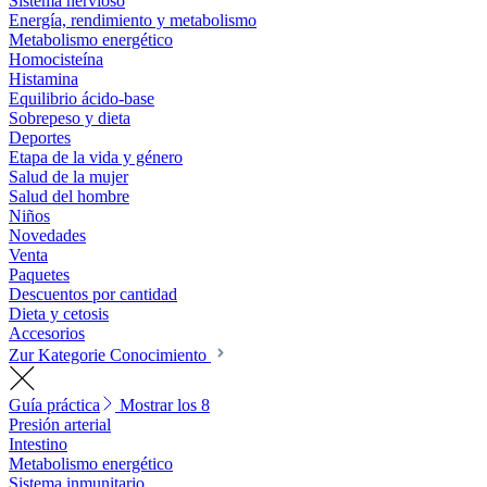
Sistema nervioso
Energía, rendimiento y metabolismo
Metabolismo energético
Homocisteína
Histamina
Equilibrio ácido-base
Sobrepeso y dieta
Deportes
Etapa de la vida y género
Salud de la mujer
Salud del hombre
Niños
Novedades
Venta
Paquetes
Descuentos por cantidad
Dieta y cetosis
Accesorios
Zur Kategorie Conocimiento
Guía práctica
Mostrar los 8
Presión arterial
Intestino
Metabolismo energético
Sistema inmunitario