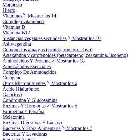
Magnesio
Hierro
Vitaminas
Mostrar los 14
Complejo vitamínico
Vitamina D
Vitamina B12
Sustancias vegetales secundarias
Mostrar los 16
Ashwagandha
Compuestos amargos (tomillo, romero, clavo)
Astaxantina y carotenoides (betacaroteno, zeaxantina, licopeno)
Aminoácidos Y Proteína
Mostrar los 18
Aminoácidos Esenciales
Complejo De Aminoácidos
Colágeno
Otros Micronutrientes
Mostrar los 6
Ácido Hialurónico
Galactosa
Condroitina Y Glucosamina
Enzimas Y Hormonas
Mostrar los 5
Bromelina Y Papaína
Melatonina
Enzimas Digestivas Y Lactasa
Bacterias Y Fibra Alimentaria
Mostrar los 7
Bacterias Y Levaduras
Fibra De Acacia