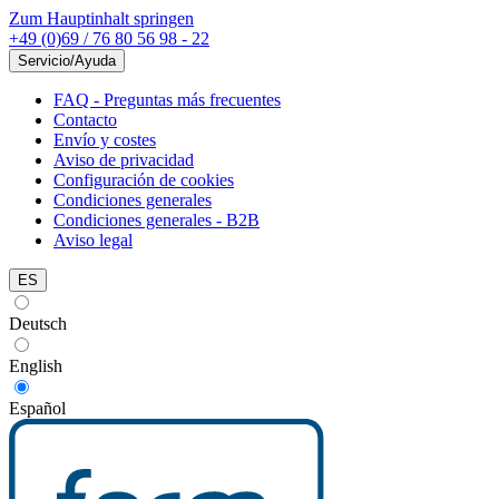
Zum Hauptinhalt springen
+49 (0)69 / 76 80 56 98 - 22
Servicio/Ayuda
FAQ - Preguntas más frecuentes
Contacto
Envío y costes
Aviso de privacidad
Configuración de cookies
Condiciones generales
Condiciones generales - B2B
Aviso legal
ES
Deutsch
English
Español