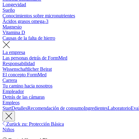
Longevidad
Sueño
Conocimientos sobre micronutrientes
Ácidos grasos omega-3
Magnesio
Vitamina D
Causas de la falta de hierro
La empresa
Las personas detrás de FormMed
Responsabilidad
Wissenschaftlicher Beirat
El concepto FormMed
Carrera
Tu camino hacia nosotros
Empleador
Detrás de las cámaras
Empleos
Start
Detalles
Recomendación de consumo
Ingredientes
Laboratorio
Eva
Zurück zu: Protección Básica
Niños