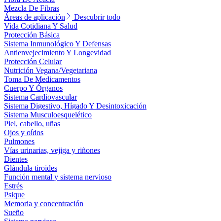
Mezcla De Fibras
Áreas de aplicación
Descubrir todo
Vida Cotidiana Y Salud
Protección Básica
Sistema Inmunológico Y Defensas
Antienvejecimiento Y Longevidad
Protección Celular
Nutrición Vegana/Vegetariana
Toma De Medicamentos
Cuerpo Y Órganos
Sistema Cardiovascular
Sistema Digestivo, Hígado Y Desintoxicación
Sistema Musculoesquelético
Piel, cabello, uñas
Ojos y oídos
Pulmones
Vías urinarias, vejiga y riñones
Dientes
Glándula tiroides
Función mental y sistema nervioso
Estrés
Psique
Memoria y concentración
Sueño