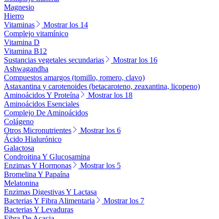
Magnesio
Hierro
Vitaminas
Mostrar los 14
Complejo vitamínico
Vitamina D
Vitamina B12
Sustancias vegetales secundarias
Mostrar los 16
Ashwagandha
Compuestos amargos (tomillo, romero, clavo)
Astaxantina y carotenoides (betacaroteno, zeaxantina, licopeno)
Aminoácidos Y Proteína
Mostrar los 18
Aminoácidos Esenciales
Complejo De Aminoácidos
Colágeno
Otros Micronutrientes
Mostrar los 6
Ácido Hialurónico
Galactosa
Condroitina Y Glucosamina
Enzimas Y Hormonas
Mostrar los 5
Bromelina Y Papaína
Melatonina
Enzimas Digestivas Y Lactasa
Bacterias Y Fibra Alimentaria
Mostrar los 7
Bacterias Y Levaduras
Fibra De Acacia