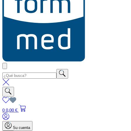
0
0,00 €
Su cuenta