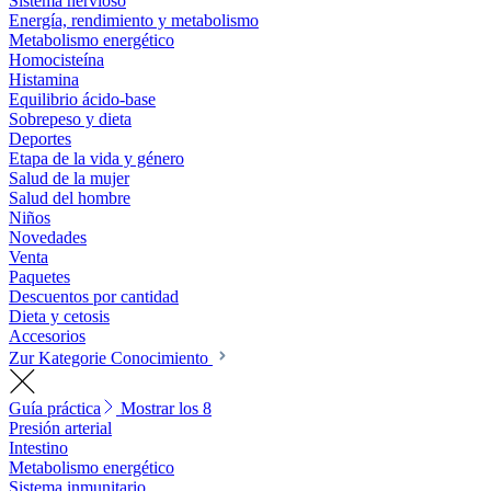
Sistema nervioso
Energía, rendimiento y metabolismo
Metabolismo energético
Homocisteína
Histamina
Equilibrio ácido-base
Sobrepeso y dieta
Deportes
Etapa de la vida y género
Salud de la mujer
Salud del hombre
Niños
Novedades
Venta
Paquetes
Descuentos por cantidad
Dieta y cetosis
Accesorios
Zur Kategorie Conocimiento
Guía práctica
Mostrar los 8
Presión arterial
Intestino
Metabolismo energético
Sistema inmunitario