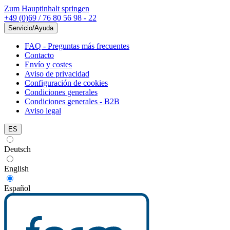
Zum Hauptinhalt springen
+49 (0)69 / 76 80 56 98 - 22
Servicio/Ayuda
FAQ - Preguntas más frecuentes
Contacto
Envío y costes
Aviso de privacidad
Configuración de cookies
Condiciones generales
Condiciones generales - B2B
Aviso legal
ES
Deutsch
English
Español