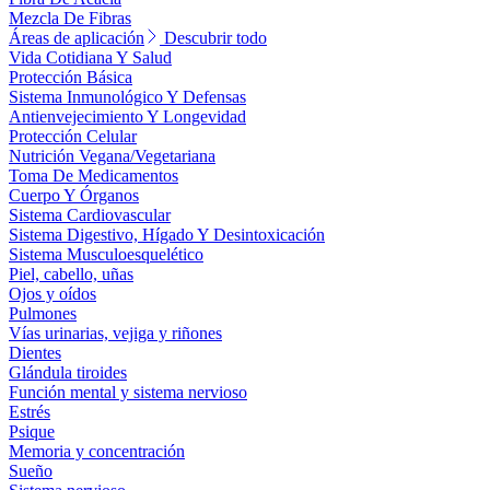
Mezcla De Fibras
Áreas de aplicación
Descubrir todo
Vida Cotidiana Y Salud
Protección Básica
Sistema Inmunológico Y Defensas
Antienvejecimiento Y Longevidad
Protección Celular
Nutrición Vegana/Vegetariana
Toma De Medicamentos
Cuerpo Y Órganos
Sistema Cardiovascular
Sistema Digestivo, Hígado Y Desintoxicación
Sistema Musculoesquelético
Piel, cabello, uñas
Ojos y oídos
Pulmones
Vías urinarias, vejiga y riñones
Dientes
Glándula tiroides
Función mental y sistema nervioso
Estrés
Psique
Memoria y concentración
Sueño