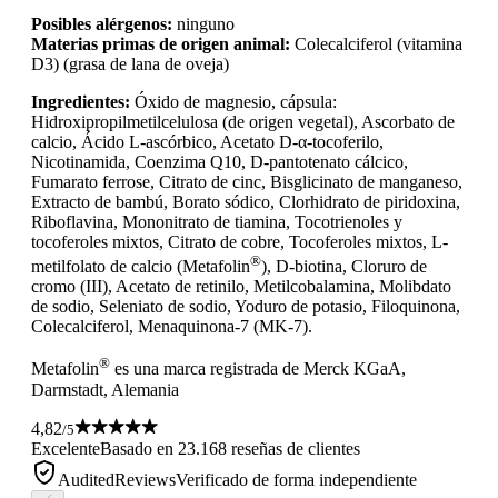
Posibles alérgenos:
ninguno
Materias primas de origen animal:
Colecalciferol (vitamina
D3) (grasa de lana de oveja)
Ingredientes:
Óxido de magnesio, cápsula:
Hidroxipropilmetilcelulosa (de origen vegetal), Ascorbato de
calcio, Ácido L-ascórbico, Acetato D-α-tocoferilo,
Nicotinamida, Coenzima Q10, D-pantotenato cálcico,
Fumarato ferrose, Citrato de cinc, Bisglicinato de manganeso,
Extracto de bambú, Borato sódico, Clorhidrato de piridoxina,
Riboflavina, Mononitrato de tiamina, Tocotrienoles y
tocoferoles mixtos, Citrato de cobre, Tocoferoles mixtos, L-
®
metilfolato de calcio (Metafolin
), D-biotina, Cloruro de
cromo (III), Acetato de retinilo, Metilcobalamina, Molibdato
de sodio, Seleniato de sodio, Yoduro de potasio, Filoquinona,
Colecalciferol, Menaquinona-7 (MK-7).
®
Metafolin
es una marca registrada de Merck KGaA,
Darmstadt, Alemania
4,82
/5
Excelente
Basado en 23.168 reseñas de clientes
AuditedReviews
Verificado de forma independiente