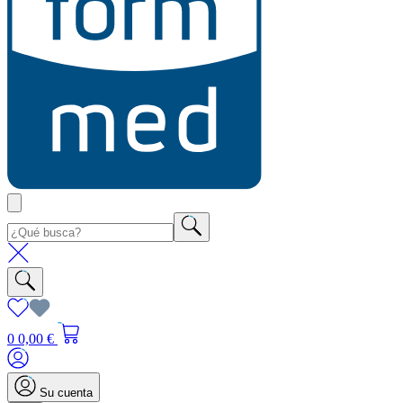
0
0,00 €
Su cuenta