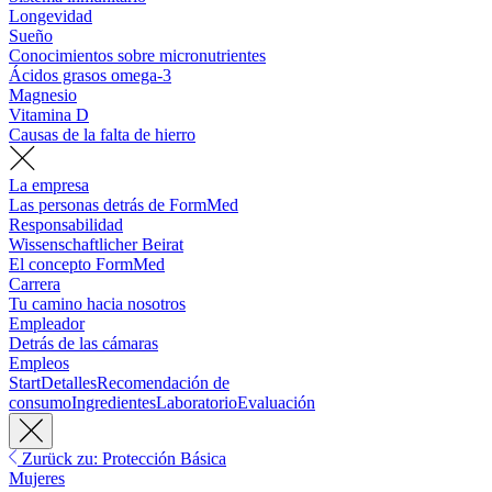
Longevidad
Sueño
Conocimientos sobre micronutrientes
Ácidos grasos omega-3
Magnesio
Vitamina D
Causas de la falta de hierro
La empresa
Las personas detrás de FormMed
Responsabilidad
Wissenschaftlicher Beirat
El concepto FormMed
Carrera
Tu camino hacia nosotros
Empleador
Detrás de las cámaras
Empleos
Start
Detalles
Recomendación de
consumo
Ingredientes
Laboratorio
Evaluación
Zurück zu: Protección Básica
Mujeres