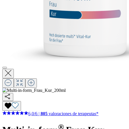
6,0
/
6
|
805
valoraciones de terapeutas*
®