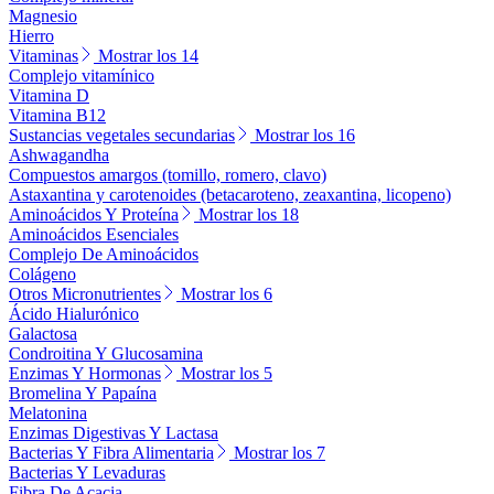
Magnesio
Hierro
Vitaminas
Mostrar los 14
Complejo vitamínico
Vitamina D
Vitamina B12
Sustancias vegetales secundarias
Mostrar los 16
Ashwagandha
Compuestos amargos (tomillo, romero, clavo)
Astaxantina y carotenoides (betacaroteno, zeaxantina, licopeno)
Aminoácidos Y Proteína
Mostrar los 18
Aminoácidos Esenciales
Complejo De Aminoácidos
Colágeno
Otros Micronutrientes
Mostrar los 6
Ácido Hialurónico
Galactosa
Condroitina Y Glucosamina
Enzimas Y Hormonas
Mostrar los 5
Bromelina Y Papaína
Melatonina
Enzimas Digestivas Y Lactasa
Bacterias Y Fibra Alimentaria
Mostrar los 7
Bacterias Y Levaduras
Fibra De Acacia