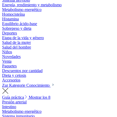
Sistema nervioso
Energía, rendimiento y metabolismo
Metabolismo energético
Homocisteína
Histamina
Equilibrio ácido-base
Sobrepeso y dieta
Deportes
Etapa de la vida y género
Salud de la mujer
Salud del hombre
Niños
Novedades
Venta
Paquetes
Descuentos por cantidad
Dieta y cetosis
Accesorios
Zur Kategorie Conocimiento
Guía práctica
Mostrar los 8
Presión arterial
Intestino
Metabolismo energético
Sistema inmunitario