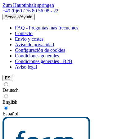
Zum Hauptinhalt springen
+49 (0)69 / 76 80 56 98 - 22
Servicio/Ayuda
FAQ - Preguntas más frecuentes
Contacto
Envío y costes
Aviso de privacidad
Configuración de cookies
Condiciones generales
Condiciones generales - B2B
Aviso legal
ES
Deutsch
English
Español