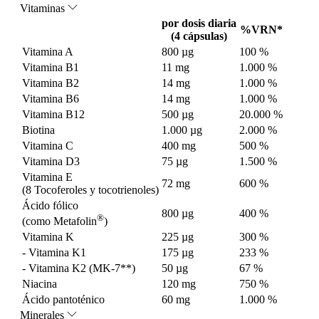
Vitaminas
por dosis diaria
%VRN*
(4 cápsulas)
Vitamina A
800 µg
100 %
Vitamina B1
11 mg
1.000 %
Vitamina B2
14 mg
1.000 %
Vitamina B6
14 mg
1.000 %
Vitamina B12
500 µg
20.000 %
Biotina
1.000 µg
2.000 %
Vitamina C
400 mg
500 %
Vitamina D3
75 µg
1.500 %
Vitamina E
72 mg
600 %
(8 Tocoferoles y tocotrienoles)
Ácido fólico
800 µg
400 %
®
(como Metafolin
)
Vitamina K
225 µg
300 %
- Vitamina K1
175 µg
233 %
- Vitamina K2 (MK-7**)
50 µg
67 %
Niacina
120 mg
750 %
Ácido pantoténico
60 mg
1.000 %
Minerales