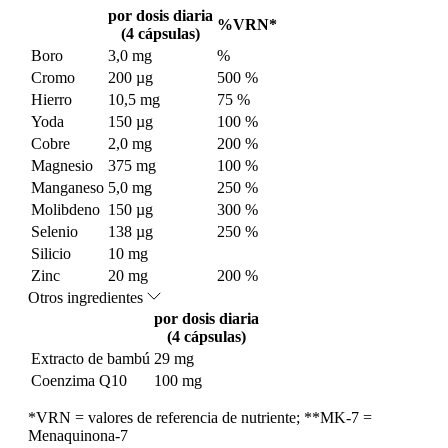
por dosis diaria
%VRN*
(4 cápsulas)
Boro
3,0 mg
%
Cromo
200 µg
500 %
Hierro
10,5 mg
75 %
Yoda
150 µg
100 %
Cobre
2,0 mg
200 %
Magnesio
375 mg
100 %
Manganeso
5,0 mg
250 %
Molibdeno
150 µg
300 %
Selenio
138 µg
250 %
Silicio
10 mg
Zinc
20 mg
200 %
Otros ingredientes
por dosis diaria
(4 cápsulas)
Extracto de bambú
29 mg
Coenzima Q10
100 mg
*VRN = valores de referencia de nutriente; **MK-7 =
Menaquinona-7