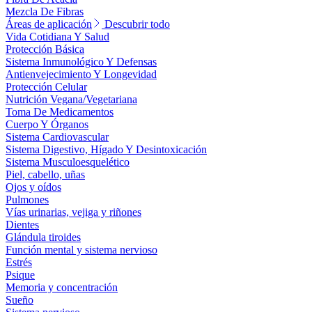
Mezcla De Fibras
Áreas de aplicación
Descubrir todo
Vida Cotidiana Y Salud
Protección Básica
Sistema Inmunológico Y Defensas
Antienvejecimiento Y Longevidad
Protección Celular
Nutrición Vegana/Vegetariana
Toma De Medicamentos
Cuerpo Y Órganos
Sistema Cardiovascular
Sistema Digestivo, Hígado Y Desintoxicación
Sistema Musculoesquelético
Piel, cabello, uñas
Ojos y oídos
Pulmones
Vías urinarias, vejiga y riñones
Dientes
Glándula tiroides
Función mental y sistema nervioso
Estrés
Psique
Memoria y concentración
Sueño