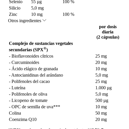
Selenio
55 µg
100 %
Silicio
5,0 mg
Zinc
10 mg
100 %
Otros ingredientes
por dosis
diaria
(2 cápsulas)
Complejo de sustancias vegetales
®
secundarias (SPX
)
- Bioflavonoides cítricos
25 mg
- Curcuminoides
20 mg
- Ácido elágico de granada
10 mg
- Antocianidinas del arándano
5,0 mg
- Polifenoles del cacao
25 mg
- Luteína
1.000 µg
- Polifenoles de oliva
5,0 mg
- Licopeno de tomate
500 µg
- OPC de semilla de uva***
10 mg
Colina
50 mg
Coenzima Q10
20 mg