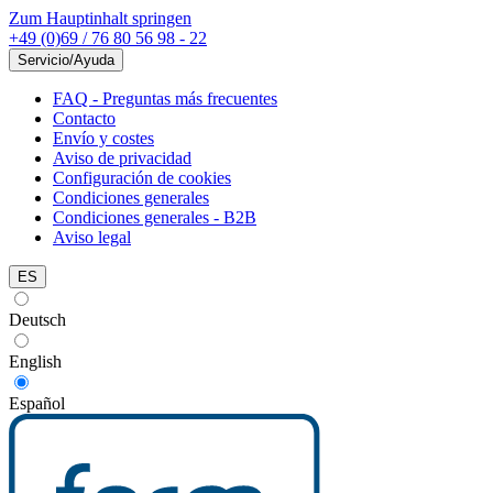
Zum Hauptinhalt springen
+49 (0)69 / 76 80 56 98 - 22
Servicio/Ayuda
FAQ - Preguntas más frecuentes
Contacto
Envío y costes
Aviso de privacidad
Configuración de cookies
Condiciones generales
Condiciones generales - B2B
Aviso legal
ES
Deutsch
English
Español