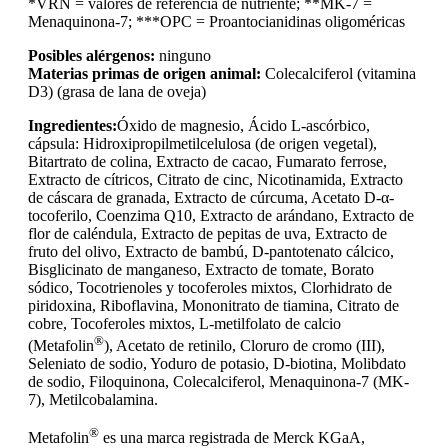
*VRN = valores de referencia de nutriente; **MK-7 =
Menaquinona-7; ***OPC = Proantocianidinas oligoméricas
Posibles alérgenos:
ninguno
Materias primas de origen animal:
Colecalciferol (vitamina
D3) (grasa de lana de oveja)
Ingredientes:
Óxido de magnesio, Ácido L-ascórbico,
cápsula: Hidroxipropilmetilcelulosa (de origen vegetal),
Bitartrato de colina, Extracto de cacao, Fumarato ferrose,
Extracto de cítricos, Citrato de cinc, Nicotinamida, Extracto
de cáscara de granada, Extracto de cúrcuma, Acetato D-α-
tocoferilo, Coenzima Q10, Extracto de arándano, Extracto de
flor de caléndula, Extracto de pepitas de uva, Extracto de
fruto del olivo, Extracto de bambú, D-pantotenato cálcico,
Bisglicinato de manganeso, Extracto de tomate, Borato
sódico, Tocotrienoles y tocoferoles mixtos, Clorhidrato de
piridoxina, Riboflavina, Mononitrato de tiamina, Citrato de
cobre, Tocoferoles mixtos, L-metilfolato de calcio
®
(Metafolin
), Acetato de retinilo, Cloruro de cromo (III),
Seleniato de sodio, Yoduro de potasio, D-biotina, Molibdato
de sodio, Filoquinona, Colecalciferol, Menaquinona-7 (MK-
7), Metilcobalamina.
®
Metafolin
es una marca registrada de Merck KGaA,