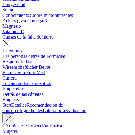
Longevidad
Sueño
Conocimientos sobre micronutrientes
Ácidos grasos omega-3
Magnesio
Vitamina D
Causas de la falta de hierro
La empresa
Las personas detrás de FormMed
Responsabilidad
Wissenschaftlicher Beirat
El concepto FormMed
Carrera
Tu camino hacia nosotros
Empleador
Detrás de las cámaras
Empleos
Start
Detalles
Recomendación de
consumo
Ingredientes
Laboratorio
Evaluación
Zurück zu: Protección Básica
Mujeres