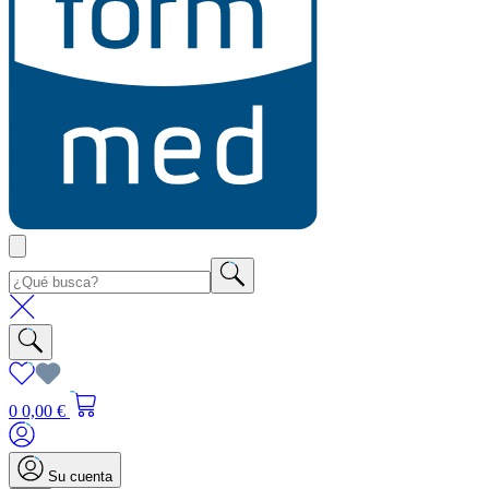
0
0,00 €
Su cuenta