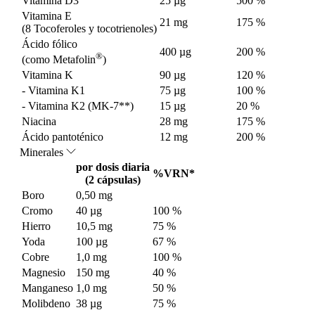
Vitamina D3
25 µg
500 %
Vitamina E
21 mg
175 %
(8 Tocoferoles y tocotrienoles)
Ácido fólico
400 µg
200 %
®
(como Metafolin
)
Vitamina K
90 µg
120 %
- Vitamina K1
75 µg
100 %
- Vitamina K2 (MK-7**)
15 µg
20 %
Niacina
28 mg
175 %
Ácido pantoténico
12 mg
200 %
Minerales
por dosis diaria
%VRN*
(2 cápsulas)
Boro
0,50 mg
Cromo
40 µg
100 %
Hierro
10,5 mg
75 %
Yoda
100 µg
67 %
Cobre
1,0 mg
100 %
Magnesio
150 mg
40 %
Manganeso
1,0 mg
50 %
Molibdeno
38 µg
75 %