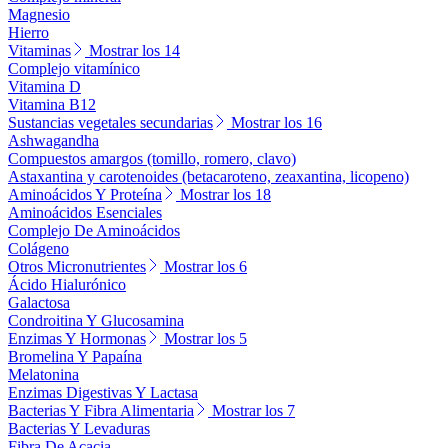
Magnesio
Hierro
Vitaminas
Mostrar los 14
Complejo vitamínico
Vitamina D
Vitamina B12
Sustancias vegetales secundarias
Mostrar los 16
Ashwagandha
Compuestos amargos (tomillo, romero, clavo)
Astaxantina y carotenoides (betacaroteno, zeaxantina, licopeno)
Aminoácidos Y Proteína
Mostrar los 18
Aminoácidos Esenciales
Complejo De Aminoácidos
Colágeno
Otros Micronutrientes
Mostrar los 6
Ácido Hialurónico
Galactosa
Condroitina Y Glucosamina
Enzimas Y Hormonas
Mostrar los 5
Bromelina Y Papaína
Melatonina
Enzimas Digestivas Y Lactasa
Bacterias Y Fibra Alimentaria
Mostrar los 7
Bacterias Y Levaduras
Fibra De Acacia