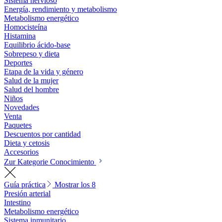
Sistema nervioso
Energía, rendimiento y metabolismo
Metabolismo energético
Homocisteína
Histamina
Equilibrio ácido-base
Sobrepeso y dieta
Deportes
Etapa de la vida y género
Salud de la mujer
Salud del hombre
Niños
Novedades
Venta
Paquetes
Descuentos por cantidad
Dieta y cetosis
Accesorios
Zur Kategorie Conocimiento
Guía práctica
Mostrar los 8
Presión arterial
Intestino
Metabolismo energético
Sistema inmunitario