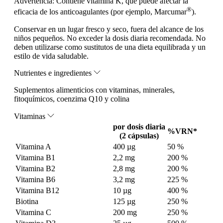
Advertencia:
Contiene vitamina K, que puede afectar la
®
eficacia de los anticoagulantes (por ejemplo, Marcumar
).
Conservar en un lugar fresco y seco, fuera del alcance de los
niños pequeños. No exceder la dosis diaria recomendada. No
deben utilizarse como sustitutos de una dieta equilibrada y un
estilo de vida saludable.
Nutrientes e ingredientes
Suplementos alimenticios con vitaminas, minerales,
fitoquímicos, coenzima Q10 y colina
Vitaminas
por dosis diaria
%VRN*
(2 cápsulas)
Vitamina A
400 µg
50 %
Vitamina B1
2,2 mg
200 %
Vitamina B2
2,8 mg
200 %
Vitamina B6
3,2 mg
225 %
Vitamina B12
10 µg
400 %
Biotina
125 µg
250 %
Vitamina C
200 mg
250 %