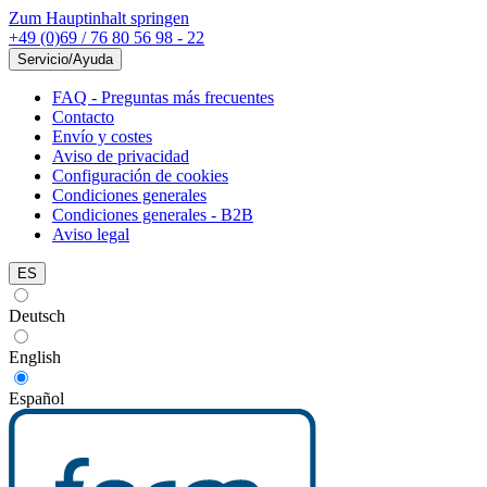
Zum Hauptinhalt springen
+49 (0)69 / 76 80 56 98 - 22
Servicio/Ayuda
FAQ - Preguntas más frecuentes
Contacto
Envío y costes
Aviso de privacidad
Configuración de cookies
Condiciones generales
Condiciones generales - B2B
Aviso legal
ES
Deutsch
English
Español