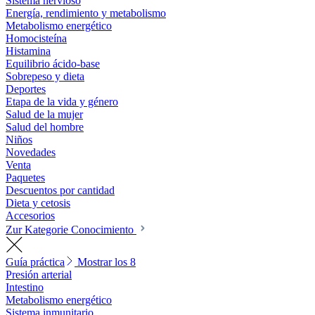
Sistema nervioso
Energía, rendimiento y metabolismo
Metabolismo energético
Homocisteína
Histamina
Equilibrio ácido-base
Sobrepeso y dieta
Deportes
Etapa de la vida y género
Salud de la mujer
Salud del hombre
Niños
Novedades
Venta
Paquetes
Descuentos por cantidad
Dieta y cetosis
Accesorios
Zur Kategorie Conocimiento
Guía práctica
Mostrar los 8
Presión arterial
Intestino
Metabolismo energético
Sistema inmunitario