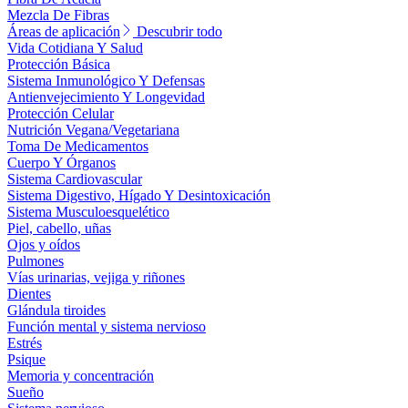
Mezcla De Fibras
Áreas de aplicación
Descubrir todo
Vida Cotidiana Y Salud
Protección Básica
Sistema Inmunológico Y Defensas
Antienvejecimiento Y Longevidad
Protección Celular
Nutrición Vegana/Vegetariana
Toma De Medicamentos
Cuerpo Y Órganos
Sistema Cardiovascular
Sistema Digestivo, Hígado Y Desintoxicación
Sistema Musculoesquelético
Piel, cabello, uñas
Ojos y oídos
Pulmones
Vías urinarias, vejiga y riñones
Dientes
Glándula tiroides
Función mental y sistema nervioso
Estrés
Psique
Memoria y concentración
Sueño