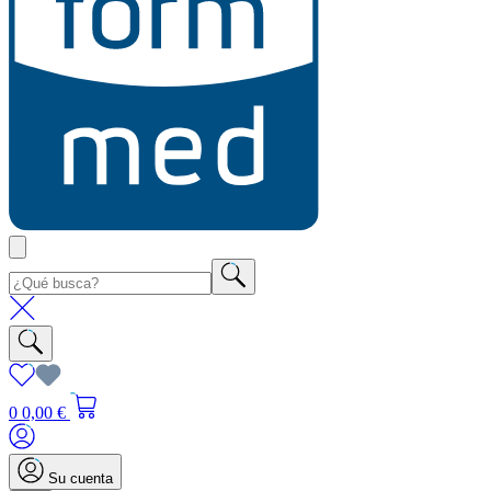
0
0,00 €
Su cuenta