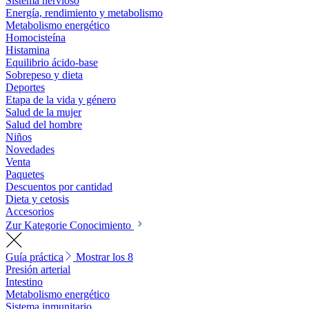
Sistema nervioso
Energía, rendimiento y metabolismo
Metabolismo energético
Homocisteína
Histamina
Equilibrio ácido-base
Sobrepeso y dieta
Deportes
Etapa de la vida y género
Salud de la mujer
Salud del hombre
Niños
Novedades
Venta
Paquetes
Descuentos por cantidad
Dieta y cetosis
Accesorios
Zur Kategorie Conocimiento
Guía práctica
Mostrar los 8
Presión arterial
Intestino
Metabolismo energético
Sistema inmunitario