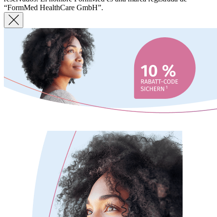
“FormMed HealthCare GmbH”.