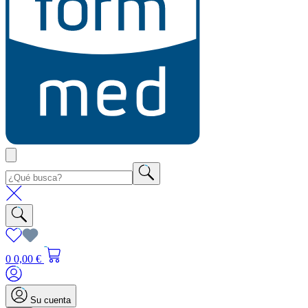
0
0,00 €
Su cuenta