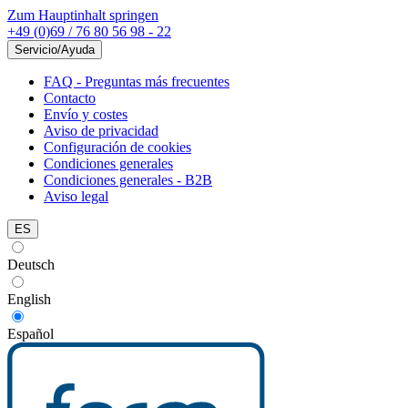
Zum Hauptinhalt springen
+49 (0)69 / 76 80 56 98 - 22
Servicio/Ayuda
FAQ - Preguntas más frecuentes
Contacto
Envío y costes
Aviso de privacidad
Configuración de cookies
Condiciones generales
Condiciones generales - B2B
Aviso legal
ES
Deutsch
English
Español