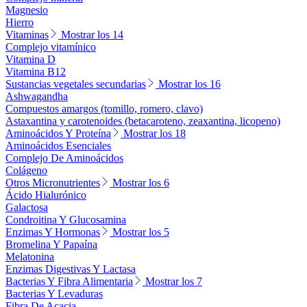
Magnesio
Hierro
Vitaminas
Mostrar los 14
Complejo vitamínico
Vitamina D
Vitamina B12
Sustancias vegetales secundarias
Mostrar los 16
Ashwagandha
Compuestos amargos (tomillo, romero, clavo)
Astaxantina y carotenoides (betacaroteno, zeaxantina, licopeno)
Aminoácidos Y Proteína
Mostrar los 18
Aminoácidos Esenciales
Complejo De Aminoácidos
Colágeno
Otros Micronutrientes
Mostrar los 6
Ácido Hialurónico
Galactosa
Condroitina Y Glucosamina
Enzimas Y Hormonas
Mostrar los 5
Bromelina Y Papaína
Melatonina
Enzimas Digestivas Y Lactasa
Bacterias Y Fibra Alimentaria
Mostrar los 7
Bacterias Y Levaduras
Fibra De Acacia