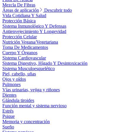
Mezcla De Fibras
Áreas de aplicación
Descubrir todo
Vida Cotidiana Y Salud
Protección Básica
Sistema Inmunológico Y Defensas
Antienvejecimiento Y Longevidad
Protección Celular
Nutrición Vegana/Vegetariana
Toma De Medicamentos
Cuerpo Y Órganos
Sistema Cardiovascular
Sistema Digestivo, Hígado Y Desintoxicación
Sistema Musculoesquelético
Piel, cabello, uñas
Ojos y oídos
Pulmones
Vías urinarias, vejiga y riñones
Dientes
Glándula tiroides
Función mental y sistema nervioso
Estrés
Psique
Memoria y concentración
Sueño