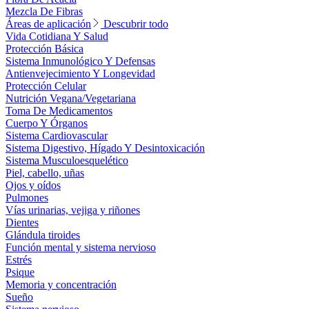
Mezcla De Fibras
Áreas de aplicación
Descubrir todo
Vida Cotidiana Y Salud
Protección Básica
Sistema Inmunológico Y Defensas
Antienvejecimiento Y Longevidad
Protección Celular
Nutrición Vegana/Vegetariana
Toma De Medicamentos
Cuerpo Y Órganos
Sistema Cardiovascular
Sistema Digestivo, Hígado Y Desintoxicación
Sistema Musculoesquelético
Piel, cabello, uñas
Ojos y oídos
Pulmones
Vías urinarias, vejiga y riñones
Dientes
Glándula tiroides
Función mental y sistema nervioso
Estrés
Psique
Memoria y concentración
Sueño