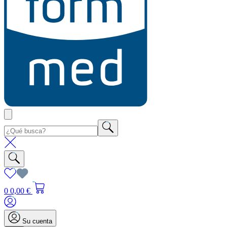
0
0,00 €
Su cuenta