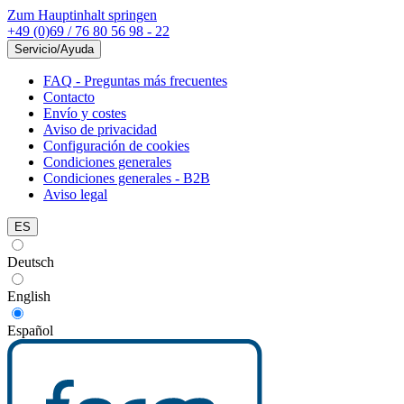
Zum Hauptinhalt springen
+49 (0)69 / 76 80 56 98 - 22
Servicio/Ayuda
FAQ - Preguntas más frecuentes
Contacto
Envío y costes
Aviso de privacidad
Configuración de cookies
Condiciones generales
Condiciones generales - B2B
Aviso legal
ES
Deutsch
English
Español