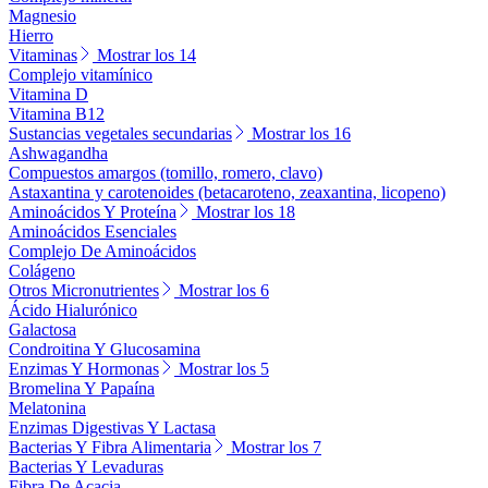
Magnesio
Hierro
Vitaminas
Mostrar los 14
Complejo vitamínico
Vitamina D
Vitamina B12
Sustancias vegetales secundarias
Mostrar los 16
Ashwagandha
Compuestos amargos (tomillo, romero, clavo)
Astaxantina y carotenoides (betacaroteno, zeaxantina, licopeno)
Aminoácidos Y Proteína
Mostrar los 18
Aminoácidos Esenciales
Complejo De Aminoácidos
Colágeno
Otros Micronutrientes
Mostrar los 6
Ácido Hialurónico
Galactosa
Condroitina Y Glucosamina
Enzimas Y Hormonas
Mostrar los 5
Bromelina Y Papaína
Melatonina
Enzimas Digestivas Y Lactasa
Bacterias Y Fibra Alimentaria
Mostrar los 7
Bacterias Y Levaduras
Fibra De Acacia