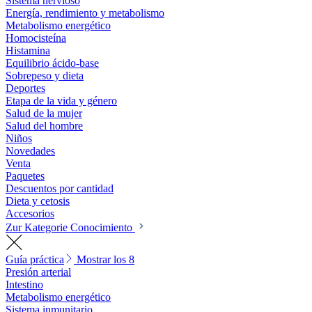
Sistema nervioso
Energía, rendimiento y metabolismo
Metabolismo energético
Homocisteína
Histamina
Equilibrio ácido-base
Sobrepeso y dieta
Deportes
Etapa de la vida y género
Salud de la mujer
Salud del hombre
Niños
Novedades
Venta
Paquetes
Descuentos por cantidad
Dieta y cetosis
Accesorios
Zur Kategorie Conocimiento
Guía práctica
Mostrar los 8
Presión arterial
Intestino
Metabolismo energético
Sistema inmunitario