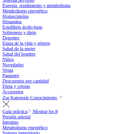
Sistema nervioso
Energía, rendimiento y metabolismo
Metabolismo energético
Homocisteína
Histamina
Equilibrio ácido-base
Sobrepeso y dieta
Deportes
Etapa de la vida y género
Salud de la mujer
Salud del hombre
Niños
Novedades
Venta
Paquetes
Descuentos por cantidad
Dieta y cetosis
Accesorios
Zur Kategorie Conocimiento
Guía práctica
Mostrar los 8
Presión arterial
Intestino
Metabolismo energético
Sistema inmunitario