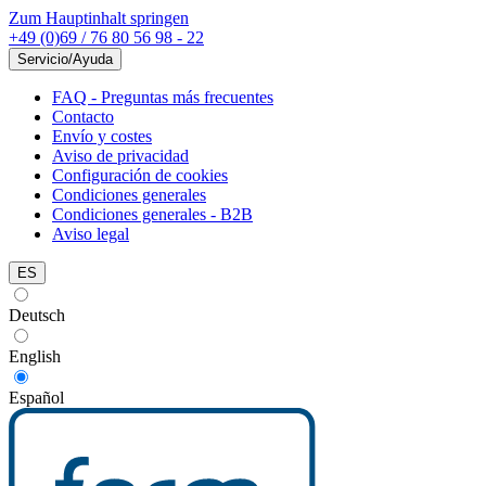
Zum Hauptinhalt springen
+49 (0)69 / 76 80 56 98 - 22
Servicio/Ayuda
FAQ - Preguntas más frecuentes
Contacto
Envío y costes
Aviso de privacidad
Configuración de cookies
Condiciones generales
Condiciones generales - B2B
Aviso legal
ES
Deutsch
English
Español