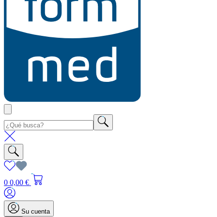
0
0,00 €
Su cuenta