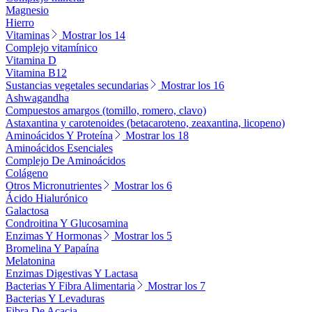
Magnesio
Hierro
Vitaminas
Mostrar los 14
Complejo vitamínico
Vitamina D
Vitamina B12
Sustancias vegetales secundarias
Mostrar los 16
Ashwagandha
Compuestos amargos (tomillo, romero, clavo)
Astaxantina y carotenoides (betacaroteno, zeaxantina, licopeno)
Aminoácidos Y Proteína
Mostrar los 18
Aminoácidos Esenciales
Complejo De Aminoácidos
Colágeno
Otros Micronutrientes
Mostrar los 6
Ácido Hialurónico
Galactosa
Condroitina Y Glucosamina
Enzimas Y Hormonas
Mostrar los 5
Bromelina Y Papaína
Melatonina
Enzimas Digestivas Y Lactasa
Bacterias Y Fibra Alimentaria
Mostrar los 7
Bacterias Y Levaduras
Fibra De Acacia