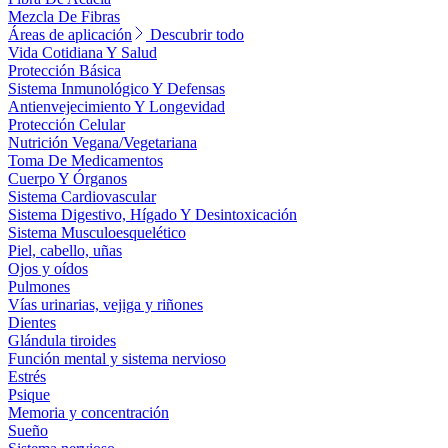
Mezcla De Fibras
Áreas de aplicación
Descubrir todo
Vida Cotidiana Y Salud
Protección Básica
Sistema Inmunológico Y Defensas
Antienvejecimiento Y Longevidad
Protección Celular
Nutrición Vegana/Vegetariana
Toma De Medicamentos
Cuerpo Y Órganos
Sistema Cardiovascular
Sistema Digestivo, Hígado Y Desintoxicación
Sistema Musculoesquelético
Piel, cabello, uñas
Ojos y oídos
Pulmones
Vías urinarias, vejiga y riñones
Dientes
Glándula tiroides
Función mental y sistema nervioso
Estrés
Psique
Memoria y concentración
Sueño