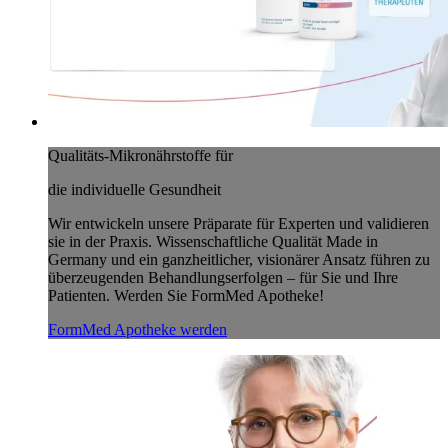
Qualitäts-Mikronährstoffe für
die individuelle Gesundheit
Wir entwickeln unsere Präparate für Experten und validieren
sie in der Praxis. Wissenschaftliche Qualität Made in
Germany und ein ganzheitlicher, visionärer Ansatz führen zu
überzeugenden Behandlungserfolgen – für Sie und Ihre
Patienten. Werden Sie FormMed Apotheke!
FormMed Apotheke werden