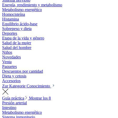
Sistema nervioso
Energía, rendimiento y metabolismo
Metabolismo energético
Homocisteína
Histamina
Equilibrio ácido-base
Sobrepeso y dieta
Deportes
Etapa de la vida y género
Salud de la mujer
Salud del hombre
Niños
Novedades
Venta
Paquetes
Descuentos por cantidad
Dieta y cetosis
Accesorios
Zur Kategorie Conocimiento
Guía práctica
Mostrar los 8
Presión arterial
Intestino
Metabolismo energético
Sistema inmunitario