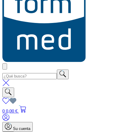
0
0,00 €
Su cuenta