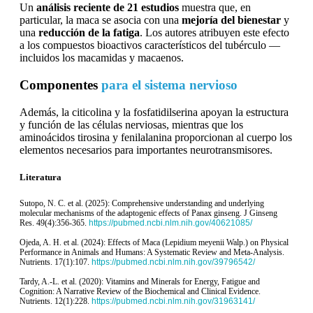
Un
análisis reciente de 21 estudios
muestra que, en
particular, la maca se asocia con una
mejoría del bienestar
y
una
reducción de la fatiga
. Los autores atribuyen este efecto
a los compuestos bioactivos característicos del tubérculo —
incluidos los macamidas y macaenos.
Componentes
para el sistema nervioso
Además, la citicolina y la fosfatidilserina apoyan la estructura
y función de las células nerviosas, mientras que los
aminoácidos tirosina y fenilalanina proporcionan al cuerpo los
elementos necesarios para importantes neurotransmisores.
Literatura
Sutopo, N. C. et al. (2025): Comprehensive understanding and underlying
molecular mechanisms of the adaptogenic effects of Panax ginseng. J Ginseng
Res. 49(4):356-365.
https://pubmed.ncbi.nlm.nih.gov/40621085/
Ojeda, A. H. et al. (2024): Effects of Maca (Lepidium meyenii Walp.) on Physical
Performance in Animals and Humans: A Systematic Review and Meta-Analysis.
Nutrients. 17(1):107.
https://pubmed.ncbi.nlm.nih.gov/39796542/
Tardy, A.-L. et al. (2020): Vitamins and Minerals for Energy, Fatigue and
Cognition: A Narrative Review of the Biochemical and Clinical Evidence.
Nutrients. 12(1):228.
https://pubmed.ncbi.nlm.nih.gov/31963141/