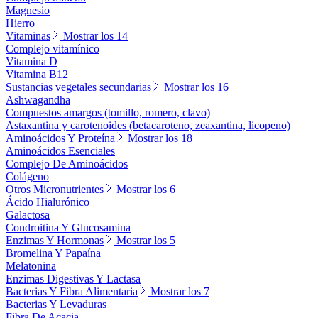
Magnesio
Hierro
Vitaminas
Mostrar los 14
Complejo vitamínico
Vitamina D
Vitamina B12
Sustancias vegetales secundarias
Mostrar los 16
Ashwagandha
Compuestos amargos (tomillo, romero, clavo)
Astaxantina y carotenoides (betacaroteno, zeaxantina, licopeno)
Aminoácidos Y Proteína
Mostrar los 18
Aminoácidos Esenciales
Complejo De Aminoácidos
Colágeno
Otros Micronutrientes
Mostrar los 6
Ácido Hialurónico
Galactosa
Condroitina Y Glucosamina
Enzimas Y Hormonas
Mostrar los 5
Bromelina Y Papaína
Melatonina
Enzimas Digestivas Y Lactasa
Bacterias Y Fibra Alimentaria
Mostrar los 7
Bacterias Y Levaduras
Fibra De Acacia