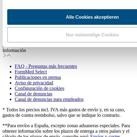
Servicio de tienda
Alle Cookies akzeptieren
Contacto
Envío y costos
Condiciones generales
Imprimir
Nur notwendige Cookies
Retirar la compra
Información
FAQ - Preguntas más frecuentes
FormMed Select
Publicaciones en prensa
Aviso de privacidad
Configuración de cookies
Canal de denuncias
Canal de denuncias para empleados
* Todos los precios incl. IVA más gastos de envío y, en su caso,
gastos de contra reembolso, salvo que se indique lo contrario.
**Para envíos a España, excepto zonas aduaneras especiales. Para
obtener información sobre los plazos de entrega a otros países y el
cálculo de los plazos de envío, consulte aquí:
Envíos y costes
.