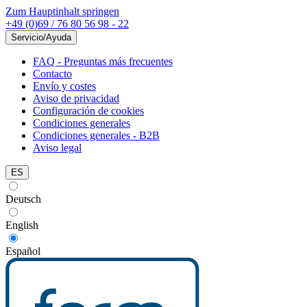
Zum Hauptinhalt springen
+49 (0)69 / 76 80 56 98 - 22
Servicio/Ayuda
FAQ - Preguntas más frecuentes
Contacto
Envío y costes
Aviso de privacidad
Configuración de cookies
Condiciones generales
Condiciones generales - B2B
Aviso legal
ES
Deutsch
English
Español