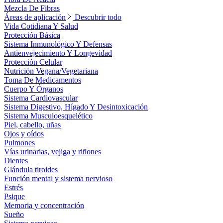
Mezcla De Fibras
Áreas de aplicación
Descubrir todo
Vida Cotidiana Y Salud
Protección Básica
Sistema Inmunológico Y Defensas
Antienvejecimiento Y Longevidad
Protección Celular
Nutrición Vegana/Vegetariana
Toma De Medicamentos
Cuerpo Y Órganos
Sistema Cardiovascular
Sistema Digestivo, Hígado Y Desintoxicación
Sistema Musculoesquelético
Piel, cabello, uñas
Ojos y oídos
Pulmones
Vías urinarias, vejiga y riñones
Dientes
Glándula tiroides
Función mental y sistema nervioso
Estrés
Psique
Memoria y concentración
Sueño