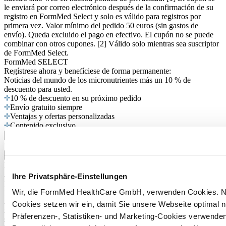
le enviará por correo electrónico después de la confirmación de su
registro en FormMed Select y solo es válido para registros por
primera vez. Valor mínimo del pedido 50 euros (sin gastos de
envío). Queda excluido el pago en efectivo. El cupón no se puede
combinar con otros cupones. [2] Válido solo mientras sea suscriptor
de FormMed Select.
FormMed SELECT
Regístrese ahora
y benefíciese de forma permanente:
Noticias del mundo de los micronutrientes más un 10 % de
descuento para usted.
10 % de descuento en su próximo pedido
Envío gratuito siempre
Ventajas y ofertas personalizadas
Contenido exclusivo
*Campo obligatorio
Regístrese para obtener beneficios gratuitos y seguros
Mostrar más detalles
Acepto que FormMed HealthCare GmbH me informe
Ihre Privatsphäre-Einstellungen
periódicamente (1 o 2 veces al mes) sobre sus productos, servicios y
Wir, die FormMed HealthCare GmbH, verwenden Cookies. 
promociones. Puede revocar este consentimiento en cualquier
momento enviando un correo electrónico informal a
Cookies setzen wir ein, damit Sie unsere Webseite optimal 
info@FormMed.de. También puede utilizar el enlace “Cancelar
Präferenzen-, Statistiken- und Marketing-Cookies verwenden
suscripción” que se encuentra al final de cada boletín para cancelar