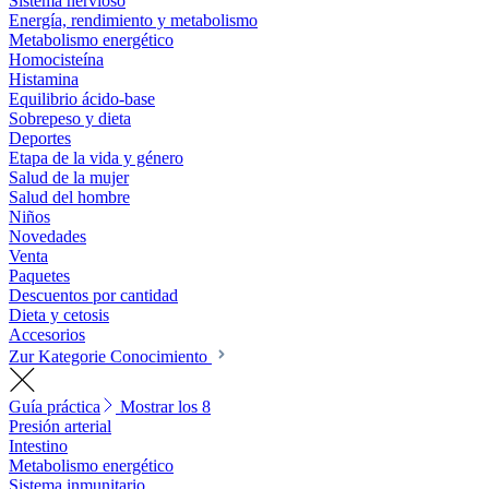
Sistema nervioso
Energía, rendimiento y metabolismo
Metabolismo energético
Homocisteína
Histamina
Equilibrio ácido-base
Sobrepeso y dieta
Deportes
Etapa de la vida y género
Salud de la mujer
Salud del hombre
Niños
Novedades
Venta
Paquetes
Descuentos por cantidad
Dieta y cetosis
Accesorios
Zur Kategorie Conocimiento
Guía práctica
Mostrar los 8
Presión arterial
Intestino
Metabolismo energético
Sistema inmunitario