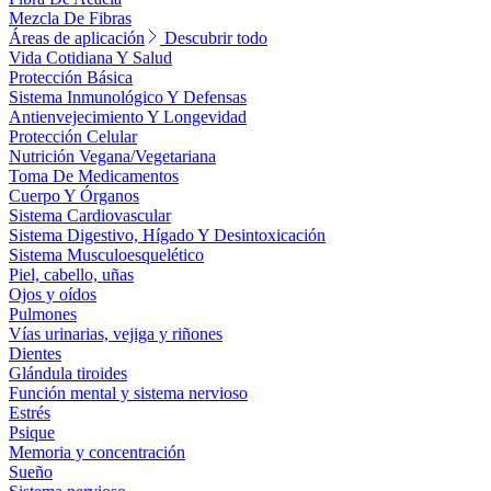
Mezcla De Fibras
Áreas de aplicación
Descubrir todo
Vida Cotidiana Y Salud
Protección Básica
Sistema Inmunológico Y Defensas
Antienvejecimiento Y Longevidad
Protección Celular
Nutrición Vegana/Vegetariana
Toma De Medicamentos
Cuerpo Y Órganos
Sistema Cardiovascular
Sistema Digestivo, Hígado Y Desintoxicación
Sistema Musculoesquelético
Piel, cabello, uñas
Ojos y oídos
Pulmones
Vías urinarias, vejiga y riñones
Dientes
Glándula tiroides
Función mental y sistema nervioso
Estrés
Psique
Memoria y concentración
Sueño