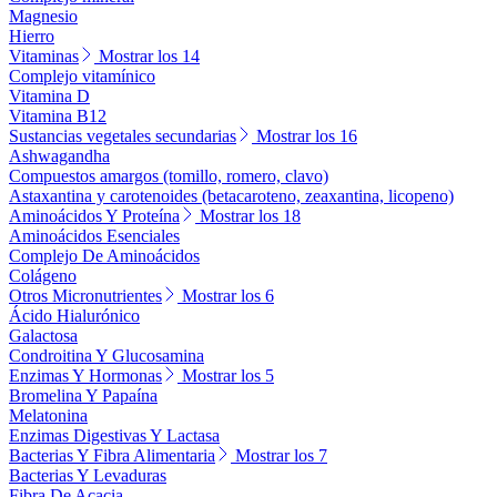
Magnesio
Hierro
Vitaminas
Mostrar los 14
Complejo vitamínico
Vitamina D
Vitamina B12
Sustancias vegetales secundarias
Mostrar los 16
Ashwagandha
Compuestos amargos (tomillo, romero, clavo)
Astaxantina y carotenoides (betacaroteno, zeaxantina, licopeno)
Aminoácidos Y Proteína
Mostrar los 18
Aminoácidos Esenciales
Complejo De Aminoácidos
Colágeno
Otros Micronutrientes
Mostrar los 6
Ácido Hialurónico
Galactosa
Condroitina Y Glucosamina
Enzimas Y Hormonas
Mostrar los 5
Bromelina Y Papaína
Melatonina
Enzimas Digestivas Y Lactasa
Bacterias Y Fibra Alimentaria
Mostrar los 7
Bacterias Y Levaduras
Fibra De Acacia