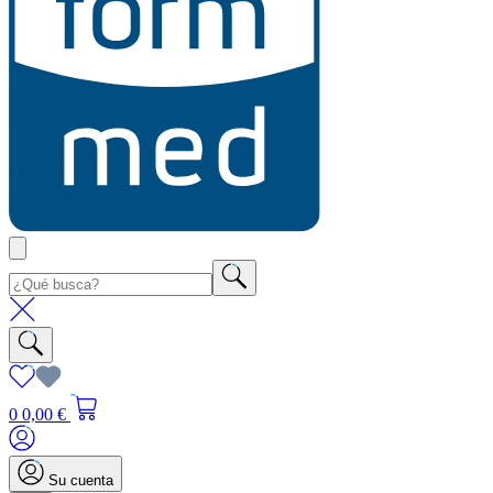
0
0,00 €
Su cuenta