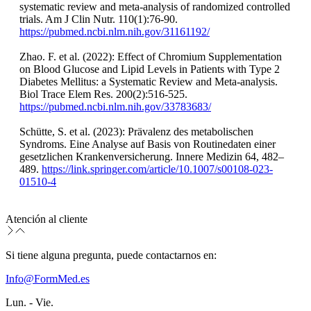
systematic review and meta-analysis of randomized controlled
trials. Am J Clin Nutr. 110(1):76-90.
https://pubmed.ncbi.nlm.nih.gov/31161192/
Zhao. F. et al. (2022): Effect of Chromium Supplementation
on Blood Glucose and Lipid Levels in Patients with Type 2
Diabetes Mellitus: a Systematic Review and Meta-analysis.
Biol Trace Elem Res. 200(2):516-525.
https://pubmed.ncbi.nlm.nih.gov/33783683/
Schütte, S. et al. (2023): Prävalenz des metabolischen
Syndroms. Eine Analyse auf Basis von Routinedaten einer
gesetzlichen Krankenversicherung. Innere Medizin 64, 482–
489.
https://link.springer.com/article/10.1007/s00108-023-
01510-4
Atención al cliente
Si tiene alguna pregunta, puede contactarnos en:
Info@FormMed.es
Lun. - Vie.