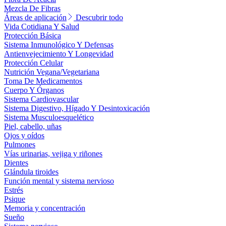
Mezcla De Fibras
Áreas de aplicación
Descubrir todo
Vida Cotidiana Y Salud
Protección Básica
Sistema Inmunológico Y Defensas
Antienvejecimiento Y Longevidad
Protección Celular
Nutrición Vegana/Vegetariana
Toma De Medicamentos
Cuerpo Y Órganos
Sistema Cardiovascular
Sistema Digestivo, Hígado Y Desintoxicación
Sistema Musculoesquelético
Piel, cabello, uñas
Ojos y oídos
Pulmones
Vías urinarias, vejiga y riñones
Dientes
Glándula tiroides
Función mental y sistema nervioso
Estrés
Psique
Memoria y concentración
Sueño