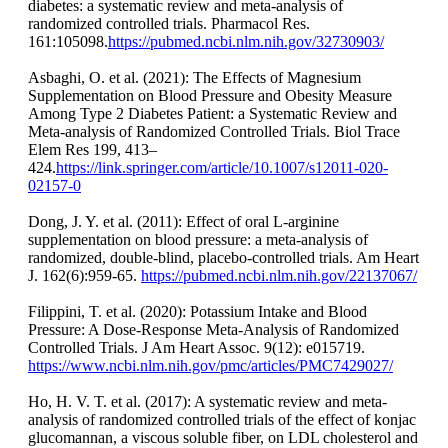
diabetes: a systematic review and meta-analysis of
randomized controlled trials. Pharmacol Res.
161:105098.
https://pubmed.ncbi.nlm.nih.gov/32730903/
Asbaghi, O. et al. (2021): The Effects of Magnesium
Supplementation on Blood Pressure and Obesity Measure
Among Type 2 Diabetes Patient: a Systematic Review and
Meta-analysis of Randomized Controlled Trials. Biol Trace
Elem Res 199, 413–
424.
https://link.springer.com/article/10.1007/s12011-020-
02157-0
Dong, J. Y. et al. (2011): Effect of oral L-arginine
supplementation on blood pressure: a meta-analysis of
randomized, double-blind, placebo-controlled trials. Am Heart
J. 162(6):959-65.
https://pubmed.ncbi.nlm.nih.gov/22137067/
Filippini, T. et al. (2020): Potassium Intake and Blood
Pressure: A Dose‐Response Meta‐Analysis of Randomized
Controlled Trials. J Am Heart Assoc. 9(12): e015719.
https://www.ncbi.nlm.nih.gov/pmc/articles/PMC7429027/
Ho, H. V. T. et al. (2017): A systematic review and meta-
analysis of randomized controlled trials of the effect of konjac
glucomannan, a viscous soluble fiber, on LDL cholesterol and