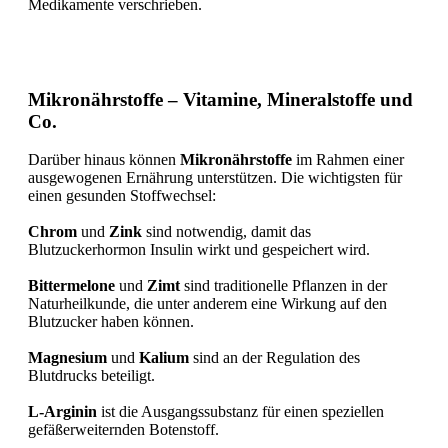
Medikamente verschrieben.
Mikronährstoffe – Vitamine, Mineralstoffe und
Co.
Darüber hinaus können
Mikronährstoffe
im Rahmen einer
ausgewogenen Ernährung unterstützen. Die wichtigsten für
einen gesunden Stoffwechsel:
Chrom
und
Zink
sind notwendig, damit das
Blutzuckerhormon Insulin wirkt und gespeichert wird.
Bittermelone
und
Zimt
sind traditionelle Pflanzen in der
Naturheilkunde, die unter anderem eine Wirkung auf den
Blutzucker haben können.
Magnesium
und
Kalium
sind an der Regulation des
Blutdrucks beteiligt.
L-Arginin
ist die Ausgangssubstanz für einen speziellen
gefäßerweiternden Botenstoff.