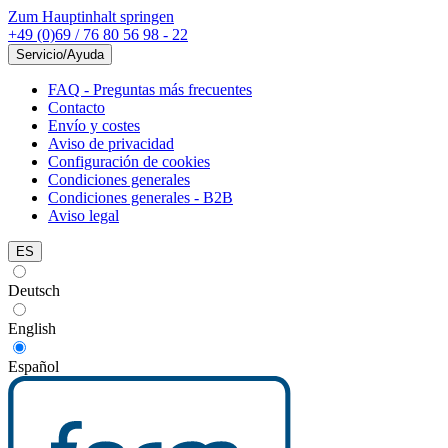
Zum Hauptinhalt springen
+49 (0)69 / 76 80 56 98 - 22
Servicio/Ayuda
FAQ - Preguntas más frecuentes
Contacto
Envío y costes
Aviso de privacidad
Configuración de cookies
Condiciones generales
Condiciones generales - B2B
Aviso legal
ES
Deutsch
English
Español