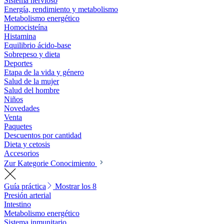
Sistema nervioso
Energía, rendimiento y metabolismo
Metabolismo energético
Homocisteína
Histamina
Equilibrio ácido-base
Sobrepeso y dieta
Deportes
Etapa de la vida y género
Salud de la mujer
Salud del hombre
Niños
Novedades
Venta
Paquetes
Descuentos por cantidad
Dieta y cetosis
Accesorios
Zur Kategorie Conocimiento
Guía práctica
Mostrar los 8
Presión arterial
Intestino
Metabolismo energético
Sistema inmunitario