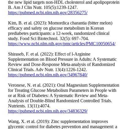
the new lipid targets non-HDL cholesterol and apolipoprotein
B. Am J Clin Nutr. 105(5):1239-1247.
https://pubmed.ncbi.nlm.nih.gov/28356275/
Kim, B. et al. (2023): Momordica charantia (bitter melon)
efficacy and safety on glucose metabolism in Korean
prediabetes participants: a 12-week, randomized clinical
study. Food Sci Biotechnol. 32(5): 697–704.
https://www.ncbi.nlm.nih.gov/pmc/articles/PMC10050654/
Shiraseb, F. et al. (2022): Effect of l-Arginine
Supplementation on Blood Pressure in Adults: A Systematic
Review and Dose-Response Meta-analysis of Randomized
Clinical Trials. Adv Nutr. 13(4):1226-1242.
https://pubmed.ncbi.nlm.nih.gov/34967840/
Veronese, N. et al. (2021): Oral Magnesium Supplementation
for Treating Glucose Metabolism Parameters in People with
or at Risk of Diabetes: A Systematic Review and Meta-
Analysis of Double-Blind Randomized Controlled Trials.
Nutrients. 13(11):4074.
https://pubmed.ncbi.nlm.nih.gov/34836329/
Wang, X. et al. (2019): Zinc supplementation improves
glycemic control for diabetes prevention and management: a