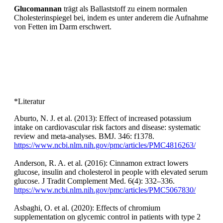
Glucomannan
trägt als Ballaststoff zu einem normalen
Cholesterinspiegel bei, indem es unter anderem die Aufnahme
von Fetten im Darm erschwert.
*Literatur
Aburto, N. J. et al. (2013): Effect of increased potassium
intake on cardiovascular risk factors and disease: systematic
review and meta-analyses. BMJ. 346: f1378.
https://www.ncbi.nlm.nih.gov/pmc/articles/PMC4816263/
Anderson, R. A. et al. (2016): Cinnamon extract lowers
glucose, insulin and cholesterol in people with elevated serum
glucose. J Tradit Complement Med. 6(4): 332–336.
https://www.ncbi.nlm.nih.gov/pmc/articles/PMC5067830/
Asbaghi, O. et al. (2020): Effects of chromium
supplementation on glycemic control in patients with type 2