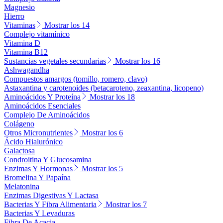
Magnesio
Hierro
Vitaminas
Mostrar los 14
Complejo vitamínico
Vitamina D
Vitamina B12
Sustancias vegetales secundarias
Mostrar los 16
Ashwagandha
Compuestos amargos (tomillo, romero, clavo)
Astaxantina y carotenoides (betacaroteno, zeaxantina, licopeno)
Aminoácidos Y Proteína
Mostrar los 18
Aminoácidos Esenciales
Complejo De Aminoácidos
Colágeno
Otros Micronutrientes
Mostrar los 6
Ácido Hialurónico
Galactosa
Condroitina Y Glucosamina
Enzimas Y Hormonas
Mostrar los 5
Bromelina Y Papaína
Melatonina
Enzimas Digestivas Y Lactasa
Bacterias Y Fibra Alimentaria
Mostrar los 7
Bacterias Y Levaduras
Fibra De Acacia