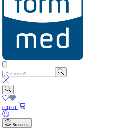
0
0,00 €
Su cuenta