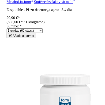
®
+
Metabol-in-form
Stoffwechselaktivität
multi
Disponible
-
Plazo de entrega aprox. 3-4 días
29,90 €*
(598,00 €* / 1 kilogramo)
Summe:
*
Añadir al carrito