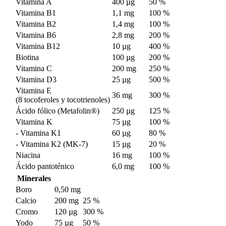
Vitamina A
400 µg
50 %
Vitamina B1
1,1 mg
100 %
Vitamina B2
1,4 mg
100 %
Vitamina B6
2,8 mg
200 %
Vitamina B12
10 µg
400 %
Biotina
100 µg
200 %
Vitamina C
200 mg
250 %
Vitamina D3
25 µg
500 %
Vitamina E
36 mg
300 %
(8 tocoferoles y tocotrienoles)
Ácido fólico (Metafolin®)
250 µg
125 %
Vitamina K
75 µg
100 %
- Vitamina K1
60 µg
80 %
- Vitamina K2 (MK-7)
15 µg
20 %
Niacina
16 mg
100 %
Ácido pantoténico
6,0 mg
100 %
Minerales
Boro
0,50 mg
Calcio
200 mg
25 %
Cromo
120 µg
300 %
Yodo
75 µg
50 %