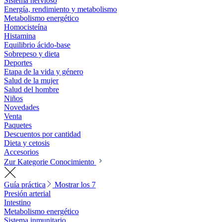
Sistema nervioso
Energía, rendimiento y metabolismo
Metabolismo energético
Homocisteína
Histamina
Equilibrio ácido-base
Sobrepeso y dieta
Deportes
Etapa de la vida y género
Salud de la mujer
Salud del hombre
Niños
Novedades
Venta
Paquetes
Descuentos por cantidad
Dieta y cetosis
Accesorios
Zur Kategorie Conocimiento
Guía práctica
Mostrar los 7
Presión arterial
Intestino
Metabolismo energético
Sistema inmunitario