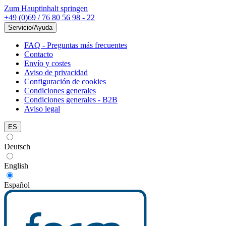
Zum Hauptinhalt springen
+49 (0)69 / 76 80 56 98 - 22
Servicio/Ayuda
FAQ - Preguntas más frecuentes
Contacto
Envío y costes
Aviso de privacidad
Configuración de cookies
Condiciones generales
Condiciones generales - B2B
Aviso legal
ES
Deutsch
English
Español