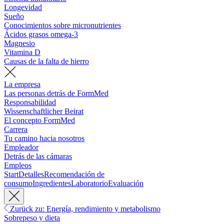
Longevidad
Sueño
Conocimientos sobre micronutrientes
Ácidos grasos omega-3
Magnesio
Vitamina D
Causas de la falta de hierro
La empresa
Las personas detrás de FormMed
Responsabilidad
Wissenschaftlicher Beirat
El concepto FormMed
Carrera
Tu camino hacia nosotros
Empleador
Detrás de las cámaras
Empleos
Start
Detalles
Recomendación de
consumo
Ingredientes
Laboratorio
Evaluación
Zurück zu: Energía, rendimiento y metabolismo
Sobrepeso y dieta