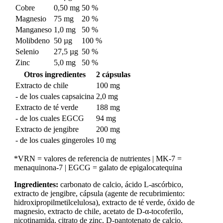
Cobre
0,50 mg
50 %
Magnesio
75 mg
20 %
Manganeso
1,0 mg
50 %
Molibdeno
50 µg
100 %
Selenio
27,5 µg
50 %
Zinc
5,0 mg
50 %
Otros ingredientes
2 cápsulas
Extracto de chile
100 mg
- de los cuales capsaicina
2,0 mg
Extracto de té verde
188 mg
- de los cuales EGCG
94 mg
Extracto de jengibre
200 mg
- de los cuales gingeroles
10 mg
*VRN = valores de referencia de nutrientes | MK-7 =
menaquinona-7 | EGCG = galato de epigalocatequina
Ingredientes:
carbonato de calcio, ácido L-ascórbico,
extracto de jengibre, cápsula (agente de recubrimiento:
hidroxipropilmetilcelulosa), extracto de té verde, óxido de
magnesio, extracto de chile, acetato de D-α-tocoferilo,
nicotinamida, citrato de zinc, D-pantotenato de calcio,