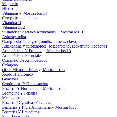
Magnesio
Hierro
Vitaminas
Mostrar los 14
Complejo vitamínico
Vitamina D
Vitamina B12
Sustancias vegetales secundarias
Mostrar los 16
Ashwagandha
Compuestos amargos (tomillo, romero, clavo)
Astaxantina y carotenoides (betacaroteno, zeaxantina, licopeno)
Aminoácidos Y Proteína
Mostrar los 18
Aminoácidos Esenciales
Complejo De Aminoácidos
Colágeno
Otros Micronutrientes
Mostrar los 6
Ácido Hialurónico
Galactosa
Condroitina Y Glucosamina
Enzimas Y Hormonas
Mostrar los 5
Bromelina Y Papaína
Melatonina
Enzimas Digestivas Y Lactasa
Bacterias Y Fibra Alimentaria
Mostrar los 7
Bacterias Y Levaduras
Fibra De Acacia