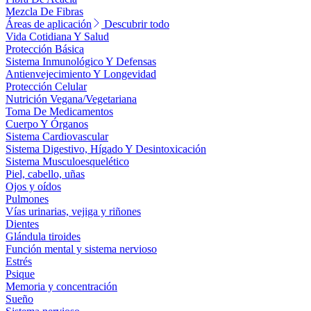
Mezcla De Fibras
Áreas de aplicación
Descubrir todo
Vida Cotidiana Y Salud
Protección Básica
Sistema Inmunológico Y Defensas
Antienvejecimiento Y Longevidad
Protección Celular
Nutrición Vegana/Vegetariana
Toma De Medicamentos
Cuerpo Y Órganos
Sistema Cardiovascular
Sistema Digestivo, Hígado Y Desintoxicación
Sistema Musculoesquelético
Piel, cabello, uñas
Ojos y oídos
Pulmones
Vías urinarias, vejiga y riñones
Dientes
Glándula tiroides
Función mental y sistema nervioso
Estrés
Psique
Memoria y concentración
Sueño