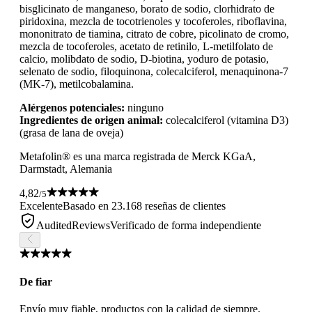
bisglicinato de manganeso, borato de sodio, clorhidrato de
piridoxina, mezcla de tocotrienoles y tocoferoles, riboflavina,
mononitrato de tiamina, citrato de cobre, picolinato de cromo,
mezcla de tocoferoles, acetato de retinilo, L-metilfolato de
calcio, molibdato de sodio, D-biotina, yoduro de potasio,
selenato de sodio, filoquinona, colecalciferol, menaquinona-7
(MK-7), metilcobalamina.
Alérgenos potenciales:
ninguno
Ingredientes de origen animal:
colecalciferol (vitamina D3)
(grasa de lana de oveja)
Metafolin® es una marca registrada de Merck KGaA,
Darmstadt, Alemania
4,82
/5
Excelente
Basado en 23.168 reseñas de clientes
AuditedReviews
Verificado de forma independiente
De fiar
Envío muy fiable, productos con la calidad de siempre.