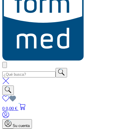
0
0,00 €
Su cuenta