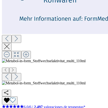
6,0
/
6
|
2.497
valoraciones de terapeutas*