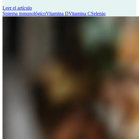
Leer el artículo
Sistema inmunológico
Vitamina D
Vitamina C
Selenio