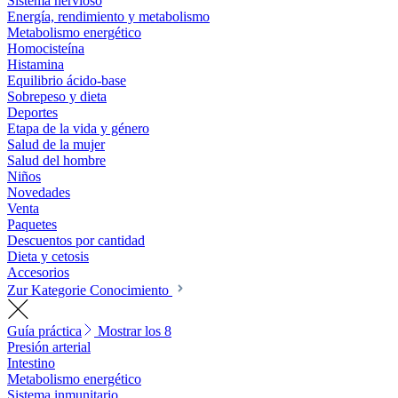
Sistema nervioso
Energía, rendimiento y metabolismo
Metabolismo energético
Homocisteína
Histamina
Equilibrio ácido-base
Sobrepeso y dieta
Deportes
Etapa de la vida y género
Salud de la mujer
Salud del hombre
Niños
Novedades
Venta
Paquetes
Descuentos por cantidad
Dieta y cetosis
Accesorios
Zur Kategorie Conocimiento
Guía práctica
Mostrar los 8
Presión arterial
Intestino
Metabolismo energético
Sistema inmunitario