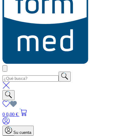
0
0,00 €
Su cuenta