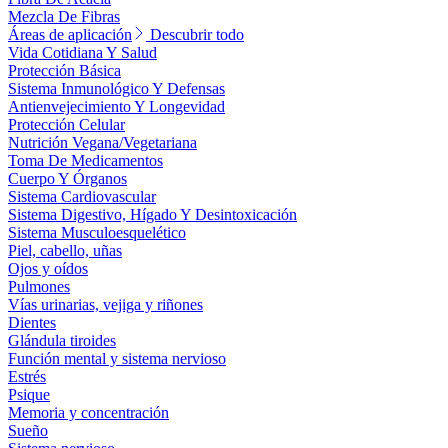
Mezcla De Fibras
Áreas de aplicación
Descubrir todo
Vida Cotidiana Y Salud
Protección Básica
Sistema Inmunológico Y Defensas
Antienvejecimiento Y Longevidad
Protección Celular
Nutrición Vegana/Vegetariana
Toma De Medicamentos
Cuerpo Y Órganos
Sistema Cardiovascular
Sistema Digestivo, Hígado Y Desintoxicación
Sistema Musculoesquelético
Piel, cabello, uñas
Ojos y oídos
Pulmones
Vías urinarias, vejiga y riñones
Dientes
Glándula tiroides
Función mental y sistema nervioso
Estrés
Psique
Memoria y concentración
Sueño