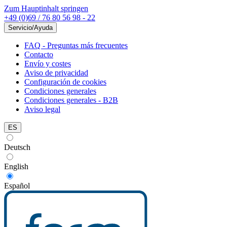
Zum Hauptinhalt springen
+49 (0)69 / 76 80 56 98 - 22
Servicio/Ayuda
FAQ - Preguntas más frecuentes
Contacto
Envío y costes
Aviso de privacidad
Configuración de cookies
Condiciones generales
Condiciones generales - B2B
Aviso legal
ES
Deutsch
English
Español