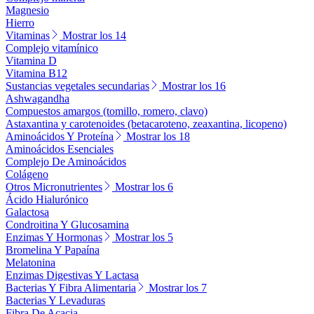
Magnesio
Hierro
Vitaminas
Mostrar los 14
Complejo vitamínico
Vitamina D
Vitamina B12
Sustancias vegetales secundarias
Mostrar los 16
Ashwagandha
Compuestos amargos (tomillo, romero, clavo)
Astaxantina y carotenoides (betacaroteno, zeaxantina, licopeno)
Aminoácidos Y Proteína
Mostrar los 18
Aminoácidos Esenciales
Complejo De Aminoácidos
Colágeno
Otros Micronutrientes
Mostrar los 6
Ácido Hialurónico
Galactosa
Condroitina Y Glucosamina
Enzimas Y Hormonas
Mostrar los 5
Bromelina Y Papaína
Melatonina
Enzimas Digestivas Y Lactasa
Bacterias Y Fibra Alimentaria
Mostrar los 7
Bacterias Y Levaduras
Fibra De Acacia