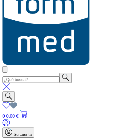
0
0,00 €
Su cuenta