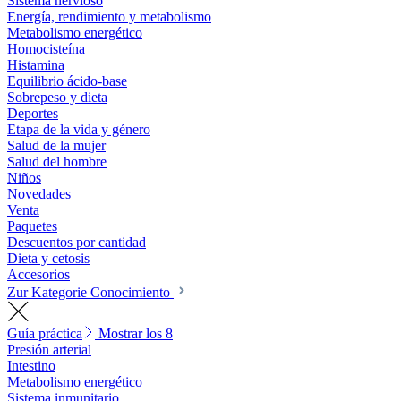
Sistema nervioso
Energía, rendimiento y metabolismo
Metabolismo energético
Homocisteína
Histamina
Equilibrio ácido-base
Sobrepeso y dieta
Deportes
Etapa de la vida y género
Salud de la mujer
Salud del hombre
Niños
Novedades
Venta
Paquetes
Descuentos por cantidad
Dieta y cetosis
Accesorios
Zur Kategorie Conocimiento
Guía práctica
Mostrar los 8
Presión arterial
Intestino
Metabolismo energético
Sistema inmunitario