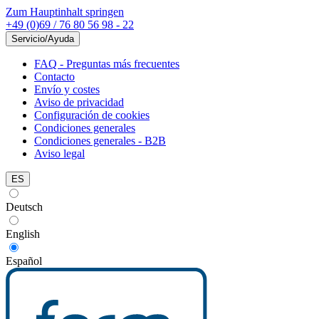
Zum Hauptinhalt springen
+49 (0)69 / 76 80 56 98 - 22
Servicio/Ayuda
FAQ - Preguntas más frecuentes
Contacto
Envío y costes
Aviso de privacidad
Configuración de cookies
Condiciones generales
Condiciones generales - B2B
Aviso legal
ES
Deutsch
English
Español