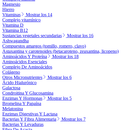
Magnesio
Hierro
Vitaminas
Mostrar los 14
Complejo vitamínico
Vitamina D
Vitamina B12
Sustancias vegetales secundarias
Mostrar los 16
Ashwagandha
Compuestos amargos (tomillo, romero, clavo)
Astaxantina y carotenoides (betacaroteno, zeaxantina, licopeno)
Aminoácidos Y Proteína
Mostrar los 18
Aminoácidos Esenciales
Complejo De Aminoácidos
Colágeno
Otros Micronutrientes
Mostrar los 6
Ácido Hialurónico
Galactosa
Condroitina Y Glucosamina
Enzimas Y Hormonas
Mostrar los 5
Bromelina Y Papaína
Melatonina
Enzimas Digestivas Y Lactasa
Bacterias Y Fibra Alimentaria
Mostrar los 7
Bacterias Y Levaduras
Fibra De Acacia