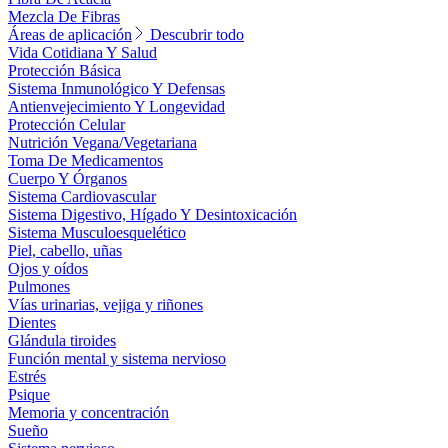
Mezcla De Fibras
Áreas de aplicación
Descubrir todo
Vida Cotidiana Y Salud
Protección Básica
Sistema Inmunológico Y Defensas
Antienvejecimiento Y Longevidad
Protección Celular
Nutrición Vegana/Vegetariana
Toma De Medicamentos
Cuerpo Y Órganos
Sistema Cardiovascular
Sistema Digestivo, Hígado Y Desintoxicación
Sistema Musculoesquelético
Piel, cabello, uñas
Ojos y oídos
Pulmones
Vías urinarias, vejiga y riñones
Dientes
Glándula tiroides
Función mental y sistema nervioso
Estrés
Psique
Memoria y concentración
Sueño