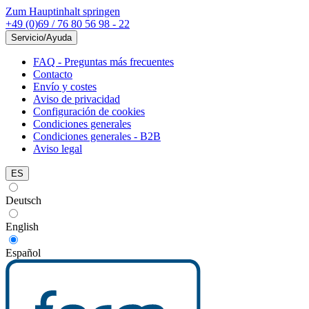
Zum Hauptinhalt springen
+49 (0)69 / 76 80 56 98 - 22
Servicio/Ayuda
FAQ - Preguntas más frecuentes
Contacto
Envío y costes
Aviso de privacidad
Configuración de cookies
Condiciones generales
Condiciones generales - B2B
Aviso legal
ES
Deutsch
English
Español