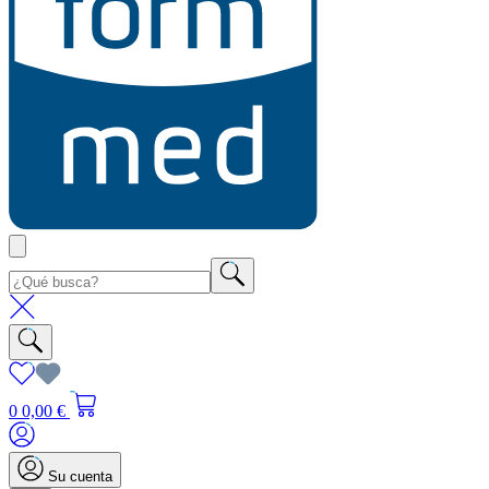
0
0,00 €
Su cuenta