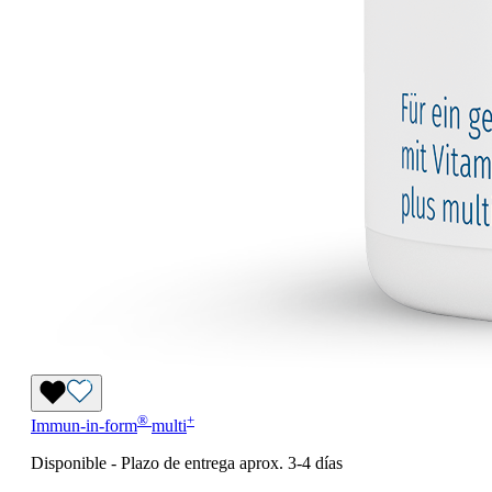
®
+
Immun-in-form
multi
Disponible
-
Plazo de entrega aprox. 3-4 días