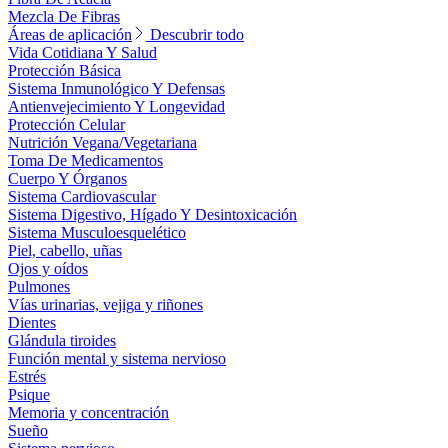
Mezcla De Fibras
Áreas de aplicación
Descubrir todo
Vida Cotidiana Y Salud
Protección Básica
Sistema Inmunológico Y Defensas
Antienvejecimiento Y Longevidad
Protección Celular
Nutrición Vegana/Vegetariana
Toma De Medicamentos
Cuerpo Y Órganos
Sistema Cardiovascular
Sistema Digestivo, Hígado Y Desintoxicación
Sistema Musculoesquelético
Piel, cabello, uñas
Ojos y oídos
Pulmones
Vías urinarias, vejiga y riñones
Dientes
Glándula tiroides
Función mental y sistema nervioso
Estrés
Psique
Memoria y concentración
Sueño