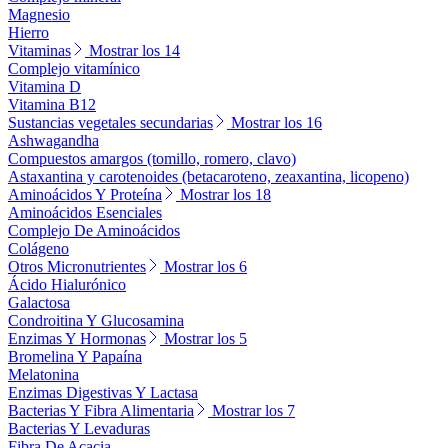
Magnesio
Hierro
Vitaminas
Mostrar los 14
Complejo vitamínico
Vitamina D
Vitamina B12
Sustancias vegetales secundarias
Mostrar los 16
Ashwagandha
Compuestos amargos (tomillo, romero, clavo)
Astaxantina y carotenoides (betacaroteno, zeaxantina, licopeno)
Aminoácidos Y Proteína
Mostrar los 18
Aminoácidos Esenciales
Complejo De Aminoácidos
Colágeno
Otros Micronutrientes
Mostrar los 6
Ácido Hialurónico
Galactosa
Condroitina Y Glucosamina
Enzimas Y Hormonas
Mostrar los 5
Bromelina Y Papaína
Melatonina
Enzimas Digestivas Y Lactasa
Bacterias Y Fibra Alimentaria
Mostrar los 7
Bacterias Y Levaduras
Fibra De Acacia