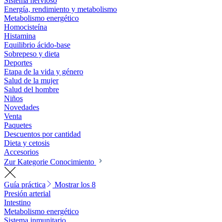
Sistema nervioso
Energía, rendimiento y metabolismo
Metabolismo energético
Homocisteína
Histamina
Equilibrio ácido-base
Sobrepeso y dieta
Deportes
Etapa de la vida y género
Salud de la mujer
Salud del hombre
Niños
Novedades
Venta
Paquetes
Descuentos por cantidad
Dieta y cetosis
Accesorios
Zur Kategorie Conocimiento
Guía práctica
Mostrar los 8
Presión arterial
Intestino
Metabolismo energético
Sistema inmunitario