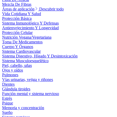
Mezcla De Fibras
Áreas de aplicación
Descubrir todo
Vida Cotidiana Y Salud
Protección Básica
Sistema Inmunológico Y Defensas
Antienvejecimiento Y Longevidad
Protección Celular
Nutrición Vegana/Vegetariana
Toma De Medicamentos
Cuerpo Y Órganos
Sistema Cardiovascular
Sistema Digestivo, Hígado Y Desintoxicación
Sistema Musculoesquelético
Piel, cabello, uñas
Ojos y oídos
Pulmones
Vías urinarias, vejiga y riñones
Dientes
Glándula tiroides
Función mental y sistema nervioso
Estrés
Psique
Memoria y concentración
Sueño