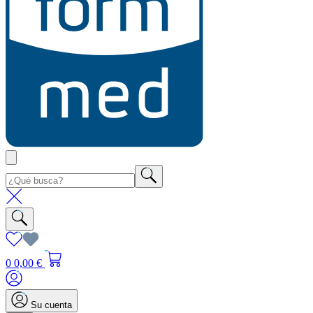
0
0,00 €
Su cuenta