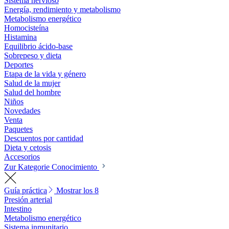
Sistema nervioso
Energía, rendimiento y metabolismo
Metabolismo energético
Homocisteína
Histamina
Equilibrio ácido-base
Sobrepeso y dieta
Deportes
Etapa de la vida y género
Salud de la mujer
Salud del hombre
Niños
Novedades
Venta
Paquetes
Descuentos por cantidad
Dieta y cetosis
Accesorios
Zur Kategorie Conocimiento
Guía práctica
Mostrar los 8
Presión arterial
Intestino
Metabolismo energético
Sistema inmunitario