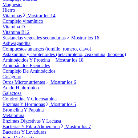
Magnesio
Hierro
Vitaminas
Mostrar los 14
Complejo vitamínico
Vitamina D
Vitamina B12
Sustancias vegetales secundarias
Mostrar los 16
Ashwagandha
Compuestos amargos (tomillo, romero, clavo)
Astaxantina y carotenoides (betacaroteno, zeaxantina, licopeno)
Aminoácidos Y Proteína
Mostrar los 18
Aminoácidos Esenciales
Complejo De Aminoácidos
Colágeno
Otros Micronutrientes
Mostrar los 6
Ácido Hialurónico
Galactosa
Condroitina Y Glucosamina
Enzimas Y Hormonas
Mostrar los 5
Bromelina Y Papaína
Melatonina
Enzimas Digestivas Y Lactasa
Bacterias Y Fibra Alimentaria
Mostrar los 7
Bacterias Y Levaduras
Fibra De Acacia