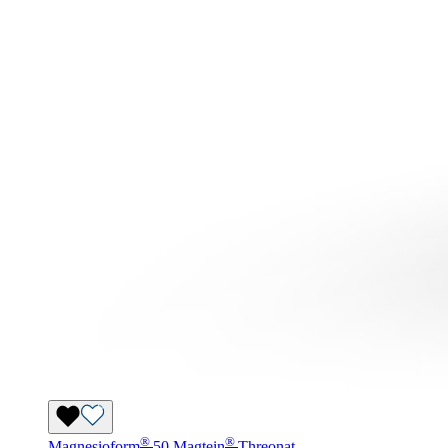
®
®
Magnesioform
50 Magtein
Threonat