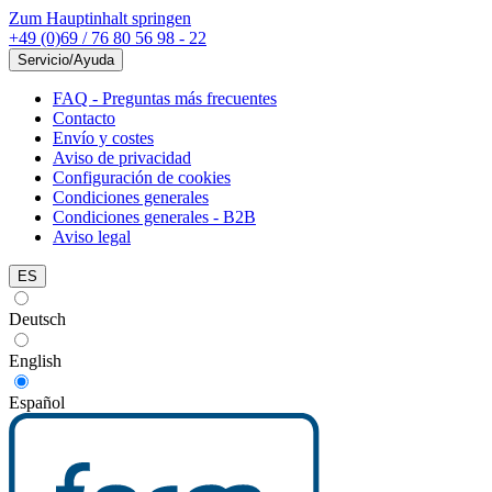
Zum Hauptinhalt springen
+49 (0)69 / 76 80 56 98 - 22
Servicio/Ayuda
FAQ - Preguntas más frecuentes
Contacto
Envío y costes
Aviso de privacidad
Configuración de cookies
Condiciones generales
Condiciones generales - B2B
Aviso legal
ES
Deutsch
English
Español