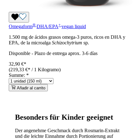
®
+
Omegaform
DHA/EPA
vegan liquid
1.500 mg de ácidos grasos omega-3 puros, ricos en DHA y
EPA, de la microalga
Schizochytrium
sp.
Disponible
-
Plazo de entrega aprox. 3-6 días
32,90 €*
(219,33 €* / 1 Kilogramo)
Summe:
*
Añadir al carrito
Besonders für Kinder geeignet
Der angenehme Geschmack durch Rosmarin-Extrakt
und die leichte Einnahme durch Portionierung auf