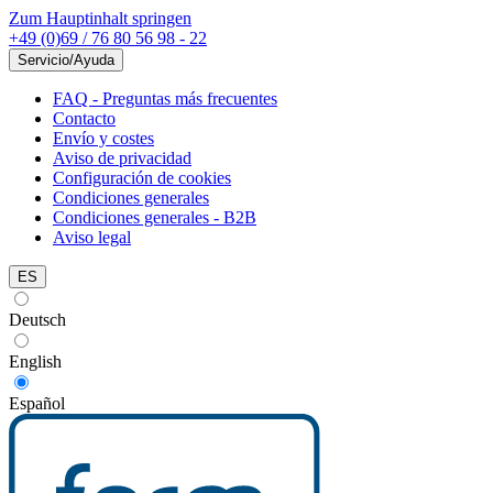
Zum Hauptinhalt springen
+49 (0)69 / 76 80 56 98 - 22
Servicio/Ayuda
FAQ - Preguntas más frecuentes
Contacto
Envío y costes
Aviso de privacidad
Configuración de cookies
Condiciones generales
Condiciones generales - B2B
Aviso legal
ES
Deutsch
English
Español