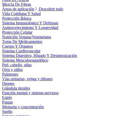
Mezcla De Fibras
Áreas de aplicación
Descubrir todo
Vida Cotidiana Y Salud
Protección Básica
Sistema Inmunológico Y Defensas
Antienvejecimiento Y Longevidad
Protección Celular
Nutrición Vegana/Vegetariana
Toma De Medicamentos
Cuerpo Y Órganos
Sistema Cardiovascular
Sistema Digestivo, Hígado Y Desintoxicación
Sistema Musculoesquelético
Piel, cabello, uñas
Ojos y oídos
Pulmones
Vías urinarias, vejiga y riñones
Dientes
Glándula tiroides
Función mental y sistema nervioso
Estrés
Psique
Memoria y concentración
Sueño