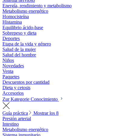
Sistema nervioso
Energía, rendimiento y metabolismo
Metabolismo energético
Homocisteína
Histamina
Equilibrio ácido-base
Sobrepeso y dieta
Deportes
Etapa de la vida y género
Salud de la mujer
Salud del hombre
Niños
Novedades
Venta
Paquetes
Descuentos por cantidad
Dieta y cetosis
Accesorios
Zur Kategorie Conocimiento
Guía práctica
Mostrar los 8
Presión arterial
Intestino
Metabolismo energético
Sistema inmunitario