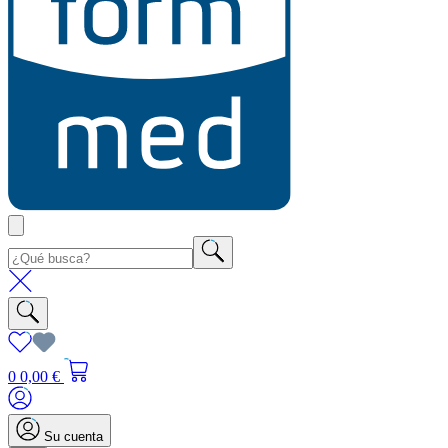
0
0,00 €
Su cuenta