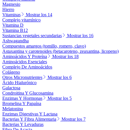
Magnesio
Hierro
Vitaminas
Mostrar los 14
Complejo vitamínico
Vitamina D
Vitamina B12
Sustancias vegetales secundarias
Mostrar los 16
Ashwagandha
Compuestos amargos (tomillo, romero, clavo)
Astaxantina y carotenoides (betacaroteno, zeaxantina, licopeno)
Aminoácidos Y Proteína
Mostrar los 18
Aminoácidos Esenciales
Complejo De Aminoácidos
Colágeno
Otros Micronutrientes
Mostrar los 6
Ácido Hialurónico
Galactosa
Condroitina Y Glucosamina
Enzimas Y Hormonas
Mostrar los 5
Bromelina Y Papaína
Melatonina
Enzimas Digestivas Y Lactasa
Bacterias Y Fibra Alimentaria
Mostrar los 7
Bacterias Y Levaduras
Fibra De Acacia