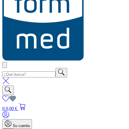
0
0,00 €
Su cuenta