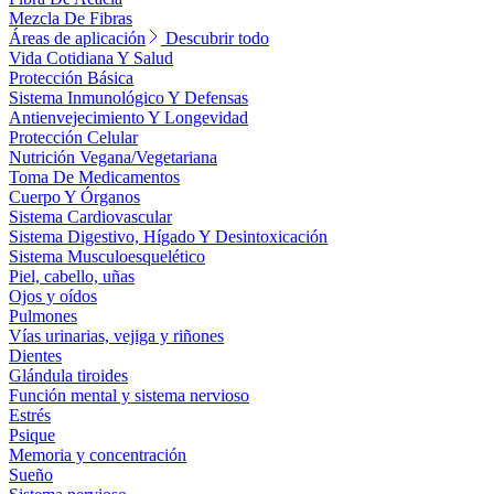
Mezcla De Fibras
Áreas de aplicación
Descubrir todo
Vida Cotidiana Y Salud
Protección Básica
Sistema Inmunológico Y Defensas
Antienvejecimiento Y Longevidad
Protección Celular
Nutrición Vegana/Vegetariana
Toma De Medicamentos
Cuerpo Y Órganos
Sistema Cardiovascular
Sistema Digestivo, Hígado Y Desintoxicación
Sistema Musculoesquelético
Piel, cabello, uñas
Ojos y oídos
Pulmones
Vías urinarias, vejiga y riñones
Dientes
Glándula tiroides
Función mental y sistema nervioso
Estrés
Psique
Memoria y concentración
Sueño