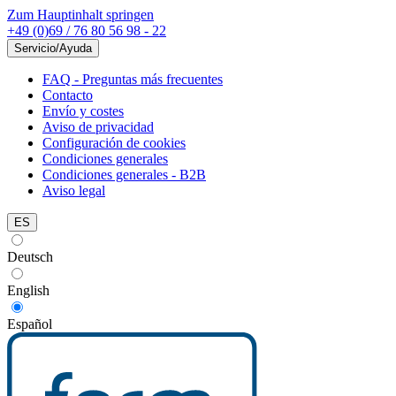
Zum Hauptinhalt springen
+49 (0)69 / 76 80 56 98 - 22
Servicio/Ayuda
FAQ - Preguntas más frecuentes
Contacto
Envío y costes
Aviso de privacidad
Configuración de cookies
Condiciones generales
Condiciones generales - B2B
Aviso legal
ES
Deutsch
English
Español