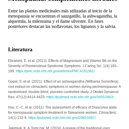
Entre las plantas medicinales más utilizadas al inicio de la
menopausia se encuentran el sauzgatillo, la ashwagandha, la
alquemila, la milenrama y el ñame silvestre. En fases
posteriores destacan las isoflavonas, los lignanos y la salvia.
Literatura
Ebrahimi, E. et al. (2012): Effects of Magnesium and Vitamin B6 on the 
Severity of Premenstrual Syndrome Symptoms. J Caring Sci. 1(4):183–
189. 
https://pmc.ncbi.nlm.nih.gov/articles/PMC4161081/
Gopal, S. et al. (2021): Effect of an ashwagandha (Withania Somnifera) 
root extract on climacteric symptoms in women during perimenopause: A 
randomized, double-blind, placebo-controlled study. J Obstet Gynaecol 
Res. 47(12):4414-4425. 
https://pubmed.ncbi.nlm.nih.gov/34553463/
Hsu, C.-C. et al. (2011): The assessment of efficacy of Diascorea alata 
for menopausal symptom treatment in Taiwanese women. Climacteric. 
14(1):132-9. 
https://pubmed.ncbi.nlm.nih.gov/20653397/
Jakimiuk, K. & Tomczyk, M. (2024): A review of the traditional uses, 