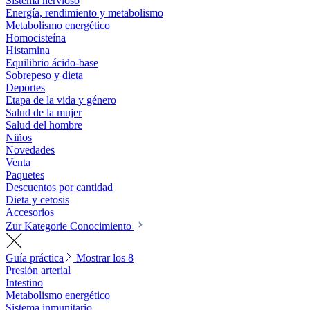
Sistema nervioso
Energía, rendimiento y metabolismo
Metabolismo energético
Homocisteína
Histamina
Equilibrio ácido-base
Sobrepeso y dieta
Deportes
Etapa de la vida y género
Salud de la mujer
Salud del hombre
Niños
Novedades
Venta
Paquetes
Descuentos por cantidad
Dieta y cetosis
Accesorios
Zur Kategorie Conocimiento
Guía práctica
Mostrar los 8
Presión arterial
Intestino
Metabolismo energético
Sistema inmunitario