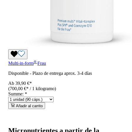
®
Multi-in-form
Frau
Disponible
-
Plazo de entrega aprox. 3-4 días
Ab
39,90 €*
(700,00 €* / 1 kilogramo)
Summe:
*
Añadir al carrito
Micronutrientes a partir de la