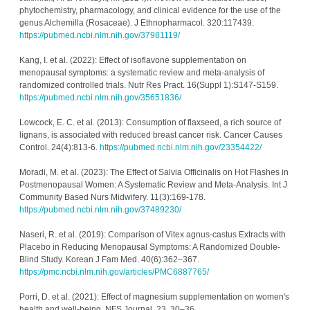
phytochemistry, pharmacology, and clinical evidence for the use of the 
genus Alchemilla (Rosaceae). J Ethnopharmacol. 320:117439. 
https://pubmed.ncbi.nlm.nih.gov/37981119/
Kang, I. et al. (2022): Effect of isoflavone supplementation on 
menopausal symptoms: a systematic review and meta-analysis of 
randomized controlled trials. Nutr Res Pract. 16(Suppl 1):S147-S159. 
https://pubmed.ncbi.nlm.nih.gov/35651836/
Lowcock, E. C. et al. (2013): Consumption of flaxseed, a rich source of 
lignans, is associated with reduced breast cancer risk. Cancer Causes 
Control. 24(4):813-6. 
https://pubmed.ncbi.nlm.nih.gov/23354422/
Moradi, M. et al. (2023): The Effect of Salvia Officinalis on Hot Flashes in 
Postmenopausal Women: A Systematic Review and Meta-Analysis. Int J 
Community Based Nurs Midwifery. 11(3):169-178. 
https://pubmed.ncbi.nlm.nih.gov/37489230/
Naseri, R. et al. (2019): Comparison of Vitex agnus-castus Extracts with 
Placebo in Reducing Menopausal Symptoms: A Randomized Double-
Blind Study. Korean J Fam Med. 40(6):362–367. 
https://pmc.ncbi.nlm.nih.gov/articles/PMC6887765/
Porri, D. et al. (2021): Effect of magnesium supplementation on women's 
health and well-being. NFS Journal. 23. 30–36. 