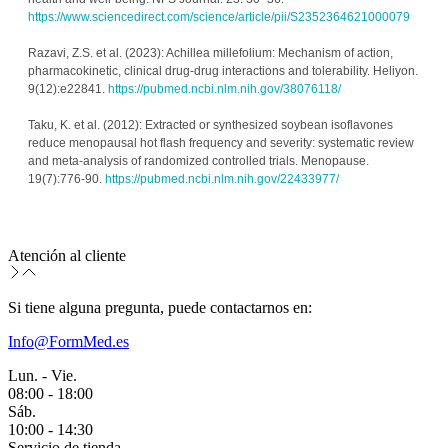
https://www.sciencedirect.com/science/article/pii/S2352364621000079
Razavi, Z.S. et al. (2023): Achillea millefolium: Mechanism of action, 
pharmacokinetic, clinical drug-drug interactions and tolerability. Heliyon. 
9(12):e22841. 
https://pubmed.ncbi.nlm.nih.gov/38076118/
Taku, K. et al. (2012): Extracted or synthesized soybean isoflavones 
reduce menopausal hot flash frequency and severity: systematic review 
and meta-analysis of randomized controlled trials. Menopause. 
19(7):776-90. 
https://pubmed.ncbi.nlm.nih.gov/22433977/
Atención al cliente
Si tiene alguna pregunta, puede contactarnos en:
Info@FormMed.es
Lun. - Vie.
08:00 - 18:00
Sáb.
10:00 - 14:30
Servicio de tienda