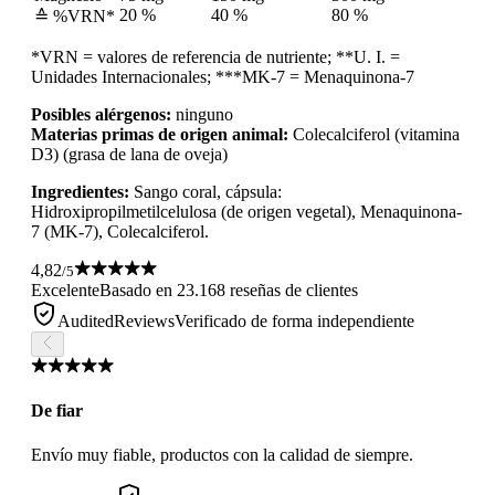
20 %
40 %
80 %
≙ %VRN*
*VRN = valores de referencia de nutriente; **U. I. =
Unidades Internacionales; ***MK-7 = Menaquinona-7
Posibles alérgenos:
ninguno
Materias primas de origen animal:
Colecalciferol (vitamina
D3) (grasa de lana de oveja)
Ingredientes:
Sango coral, cápsula:
Hidroxipropilmetilcelulosa (de origen vegetal), Menaquinona-
7 (MK-7), Colecalciferol.
4,82
/5
Excelente
Basado en 23.168 reseñas de clientes
AuditedReviews
Verificado de forma independiente
De fiar
Envío muy fiable, productos con la calidad de siempre.