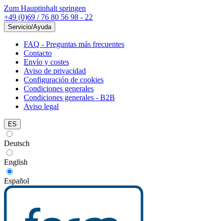
Zum Hauptinhalt springen
+49 (0)69 / 76 80 56 98 - 22
Servicio/Ayuda
FAQ - Preguntas más frecuentes
Contacto
Envío y costes
Aviso de privacidad
Configuración de cookies
Condiciones generales
Condiciones generales - B2B
Aviso legal
ES
Deutsch
English
Español