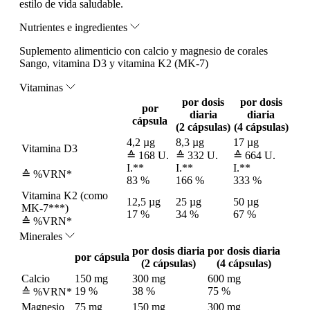
estilo de vida saludable.
Nutrientes e ingredientes
Suplemento alimenticio con calcio y magnesio de corales
Sango, vitamina D3 y vitamina K2 (MK-7)
Vitaminas
por dosis
por dosis
por
diaria
diaria
cápsula
(2 cápsulas)
(4 cápsulas)
4,2 µg
8,3 µg
17 µg
Vitamina D3
≙ 168 U.
≙ 332 U.
≙ 664 U.
I.**
I.**
I.**
≙ %VRN*
83 %
166 %
333 %
Vitamina K2 (como
12,5 µg
25 µg
50 µg
MK-7***)
17 %
34 %
67 %
≙ %VRN*
Minerales
por dosis diaria
por dosis diaria
por cápsula
(2 cápsulas)
(4 cápsulas)
Calcio
150 mg
300 mg
600 mg
19 %
38 %
75 %
≙ %VRN*
Magnesio
75 mg
150 mg
300 mg