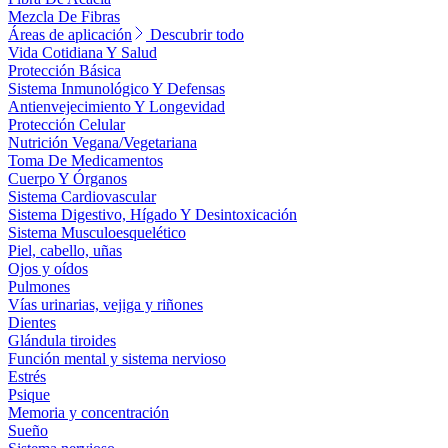
Mezcla De Fibras
Áreas de aplicación
Descubrir todo
Vida Cotidiana Y Salud
Protección Básica
Sistema Inmunológico Y Defensas
Antienvejecimiento Y Longevidad
Protección Celular
Nutrición Vegana/Vegetariana
Toma De Medicamentos
Cuerpo Y Órganos
Sistema Cardiovascular
Sistema Digestivo, Hígado Y Desintoxicación
Sistema Musculoesquelético
Piel, cabello, uñas
Ojos y oídos
Pulmones
Vías urinarias, vejiga y riñones
Dientes
Glándula tiroides
Función mental y sistema nervioso
Estrés
Psique
Memoria y concentración
Sueño