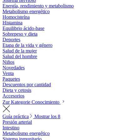
Sistema nervioso
Energía, rendimiento y metabolismo
Metabolismo energético
Homocisteína
Histamina
Equilibrio ácido-base
Sobrepeso y dieta
Deportes
Etapa de la vida y género
Salud de la mujer
Salud del hombre
Niños
Novedades
Venta
Paquetes
Descuentos por cantidad
Dieta y cetosis
Accesorios
Zur Kategorie Conocimiento
Guía práctica
Mostrar los 8
Presión arterial
Intestino
Metabolismo energético
Sistema inmunitario