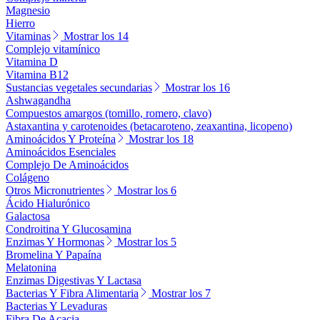
Magnesio
Hierro
Vitaminas
Mostrar los 14
Complejo vitamínico
Vitamina D
Vitamina B12
Sustancias vegetales secundarias
Mostrar los 16
Ashwagandha
Compuestos amargos (tomillo, romero, clavo)
Astaxantina y carotenoides (betacaroteno, zeaxantina, licopeno)
Aminoácidos Y Proteína
Mostrar los 18
Aminoácidos Esenciales
Complejo De Aminoácidos
Colágeno
Otros Micronutrientes
Mostrar los 6
Ácido Hialurónico
Galactosa
Condroitina Y Glucosamina
Enzimas Y Hormonas
Mostrar los 5
Bromelina Y Papaína
Melatonina
Enzimas Digestivas Y Lactasa
Bacterias Y Fibra Alimentaria
Mostrar los 7
Bacterias Y Levaduras
Fibra De Acacia