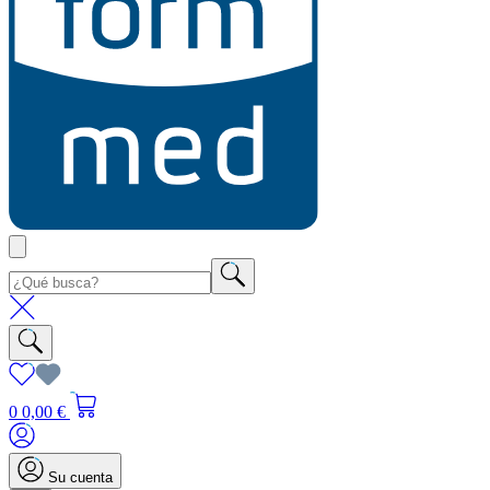
0
0,00 €
Su cuenta