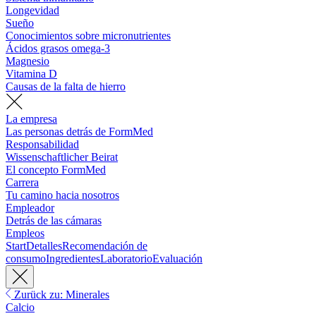
Longevidad
Sueño
Conocimientos sobre micronutrientes
Ácidos grasos omega-3
Magnesio
Vitamina D
Causas de la falta de hierro
La empresa
Las personas detrás de FormMed
Responsabilidad
Wissenschaftlicher Beirat
El concepto FormMed
Carrera
Tu camino hacia nosotros
Empleador
Detrás de las cámaras
Empleos
Start
Detalles
Recomendación de
consumo
Ingredientes
Laboratorio
Evaluación
Zurück zu: Minerales
Calcio