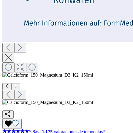
5,8
/
6
|
1.175
valoraciones de terapeutas*