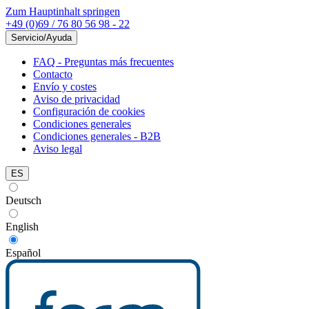
Zum Hauptinhalt springen
+49 (0)69 / 76 80 56 98 - 22
Servicio/Ayuda
FAQ - Preguntas más frecuentes
Contacto
Envío y costes
Aviso de privacidad
Configuración de cookies
Condiciones generales
Condiciones generales - B2B
Aviso legal
ES
Deutsch
English
Español