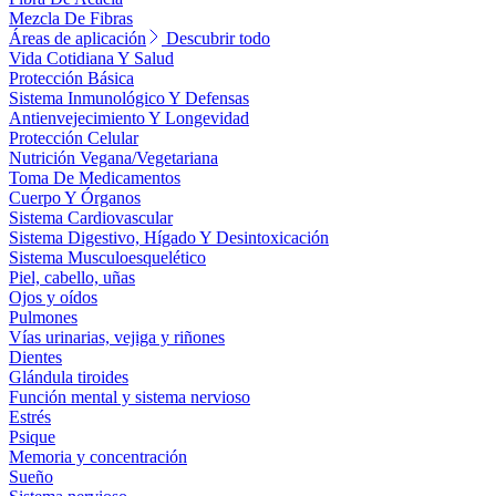
Mezcla De Fibras
Áreas de aplicación
Descubrir todo
Vida Cotidiana Y Salud
Protección Básica
Sistema Inmunológico Y Defensas
Antienvejecimiento Y Longevidad
Protección Celular
Nutrición Vegana/Vegetariana
Toma De Medicamentos
Cuerpo Y Órganos
Sistema Cardiovascular
Sistema Digestivo, Hígado Y Desintoxicación
Sistema Musculoesquelético
Piel, cabello, uñas
Ojos y oídos
Pulmones
Vías urinarias, vejiga y riñones
Dientes
Glándula tiroides
Función mental y sistema nervioso
Estrés
Psique
Memoria y concentración
Sueño