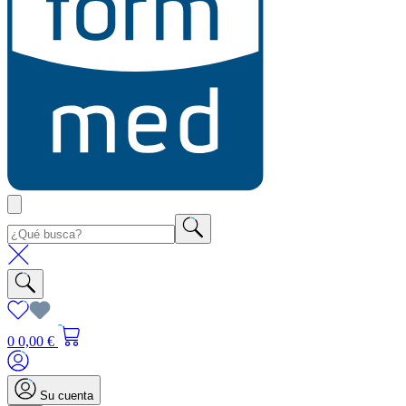
0
0,00 €
Su cuenta