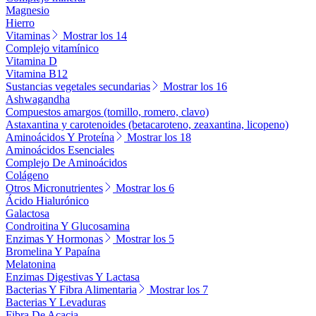
Magnesio
Hierro
Vitaminas
Mostrar los 14
Complejo vitamínico
Vitamina D
Vitamina B12
Sustancias vegetales secundarias
Mostrar los 16
Ashwagandha
Compuestos amargos (tomillo, romero, clavo)
Astaxantina y carotenoides (betacaroteno, zeaxantina, licopeno)
Aminoácidos Y Proteína
Mostrar los 18
Aminoácidos Esenciales
Complejo De Aminoácidos
Colágeno
Otros Micronutrientes
Mostrar los 6
Ácido Hialurónico
Galactosa
Condroitina Y Glucosamina
Enzimas Y Hormonas
Mostrar los 5
Bromelina Y Papaína
Melatonina
Enzimas Digestivas Y Lactasa
Bacterias Y Fibra Alimentaria
Mostrar los 7
Bacterias Y Levaduras
Fibra De Acacia