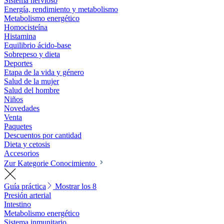
Sistema nervioso
Energía, rendimiento y metabolismo
Metabolismo energético
Homocisteína
Histamina
Equilibrio ácido-base
Sobrepeso y dieta
Deportes
Etapa de la vida y género
Salud de la mujer
Salud del hombre
Niños
Novedades
Venta
Paquetes
Descuentos por cantidad
Dieta y cetosis
Accesorios
Zur Kategorie Conocimiento
Guía práctica
Mostrar los 8
Presión arterial
Intestino
Metabolismo energético
Sistema inmunitario