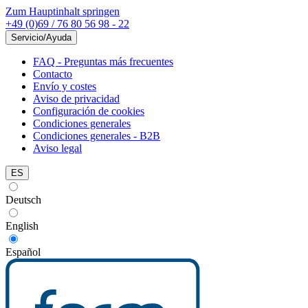
Zum Hauptinhalt springen
+49 (0)69 / 76 80 56 98 - 22
Servicio/Ayuda
FAQ - Preguntas más frecuentes
Contacto
Envío y costes
Aviso de privacidad
Configuración de cookies
Condiciones generales
Condiciones generales - B2B
Aviso legal
ES
Deutsch
English
Español