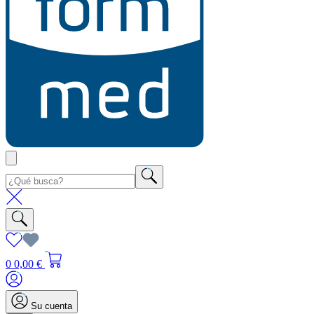
0
0,00 €
Su cuenta