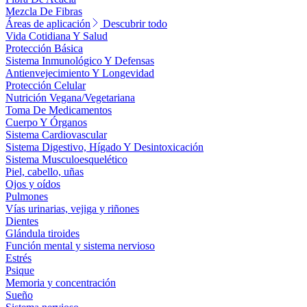
Mezcla De Fibras
Áreas de aplicación
Descubrir todo
Vida Cotidiana Y Salud
Protección Básica
Sistema Inmunológico Y Defensas
Antienvejecimiento Y Longevidad
Protección Celular
Nutrición Vegana/Vegetariana
Toma De Medicamentos
Cuerpo Y Órganos
Sistema Cardiovascular
Sistema Digestivo, Hígado Y Desintoxicación
Sistema Musculoesquelético
Piel, cabello, uñas
Ojos y oídos
Pulmones
Vías urinarias, vejiga y riñones
Dientes
Glándula tiroides
Función mental y sistema nervioso
Estrés
Psique
Memoria y concentración
Sueño