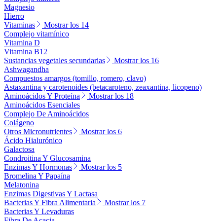
Magnesio
Hierro
Vitaminas
Mostrar los 14
Complejo vitamínico
Vitamina D
Vitamina B12
Sustancias vegetales secundarias
Mostrar los 16
Ashwagandha
Compuestos amargos (tomillo, romero, clavo)
Astaxantina y carotenoides (betacaroteno, zeaxantina, licopeno)
Aminoácidos Y Proteína
Mostrar los 18
Aminoácidos Esenciales
Complejo De Aminoácidos
Colágeno
Otros Micronutrientes
Mostrar los 6
Ácido Hialurónico
Galactosa
Condroitina Y Glucosamina
Enzimas Y Hormonas
Mostrar los 5
Bromelina Y Papaína
Melatonina
Enzimas Digestivas Y Lactasa
Bacterias Y Fibra Alimentaria
Mostrar los 7
Bacterias Y Levaduras
Fibra De Acacia