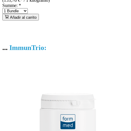
(153,76 €* / 1 kilogramo)
Summe:
*
Añadir al carrito
...
ImmunTrio: