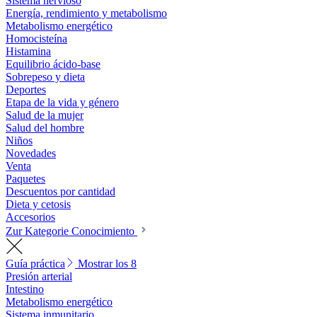
Sistema nervioso
Energía, rendimiento y metabolismo
Metabolismo energético
Homocisteína
Histamina
Equilibrio ácido-base
Sobrepeso y dieta
Deportes
Etapa de la vida y género
Salud de la mujer
Salud del hombre
Niños
Novedades
Venta
Paquetes
Descuentos por cantidad
Dieta y cetosis
Accesorios
Zur Kategorie Conocimiento
Guía práctica
Mostrar los 8
Presión arterial
Intestino
Metabolismo energético
Sistema inmunitario