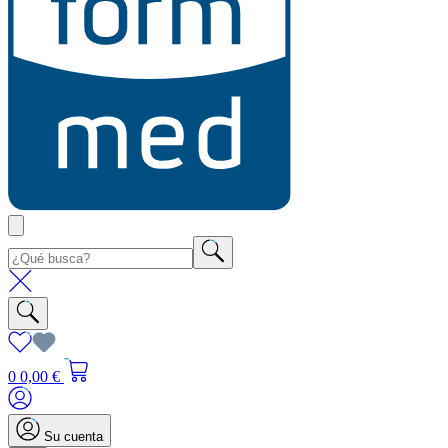
0
0,00 €
Su cuenta