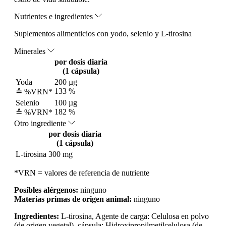
Nutrientes e ingredientes
Suplementos alimenticios con yodo, selenio y L-tirosina
Minerales
por dosis diaria
(1 cápsula)
Yoda
200 µg
133 %
≙ %VRN*
Selenio
100 µg
182 %
≙ %VRN*
Otro ingrediente
por dosis diaria
(1 cápsula)
L-tirosina
300 mg
*VRN = valores de referencia de nutriente
Posibles alérgenos:
ninguno
Materias primas de origen animal:
ninguno
Ingredientes:
L-tirosina, Agente de carga: Celulosa en polvo
(de origen vegetal), cápsula: Hidroxipropilmetilcelulosa (de