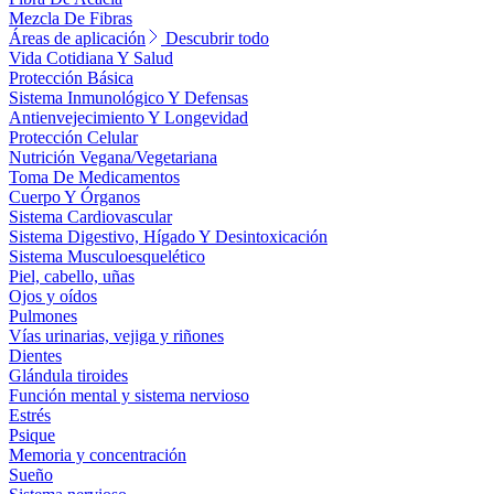
Mezcla De Fibras
Áreas de aplicación
Descubrir todo
Vida Cotidiana Y Salud
Protección Básica
Sistema Inmunológico Y Defensas
Antienvejecimiento Y Longevidad
Protección Celular
Nutrición Vegana/Vegetariana
Toma De Medicamentos
Cuerpo Y Órganos
Sistema Cardiovascular
Sistema Digestivo, Hígado Y Desintoxicación
Sistema Musculoesquelético
Piel, cabello, uñas
Ojos y oídos
Pulmones
Vías urinarias, vejiga y riñones
Dientes
Glándula tiroides
Función mental y sistema nervioso
Estrés
Psique
Memoria y concentración
Sueño