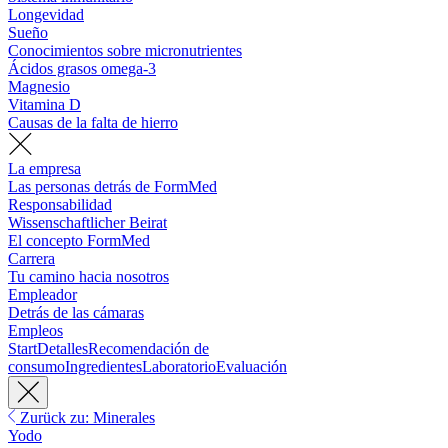
Longevidad
Sueño
Conocimientos sobre micronutrientes
Ácidos grasos omega-3
Magnesio
Vitamina D
Causas de la falta de hierro
La empresa
Las personas detrás de FormMed
Responsabilidad
Wissenschaftlicher Beirat
El concepto FormMed
Carrera
Tu camino hacia nosotros
Empleador
Detrás de las cámaras
Empleos
Start
Detalles
Recomendación de
consumo
Ingredientes
Laboratorio
Evaluación
Zurück zu: Minerales
Yodo