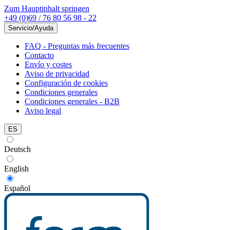
Zum Hauptinhalt springen
+49 (0)69 / 76 80 56 98 - 22
Servicio/Ayuda
FAQ - Preguntas más frecuentes
Contacto
Envío y costes
Aviso de privacidad
Configuración de cookies
Condiciones generales
Condiciones generales - B2B
Aviso legal
ES
Deutsch
English
Español