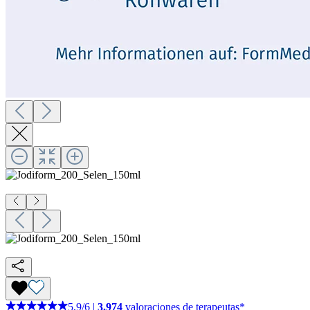
5,9
/
6
|
3.974
valoraciones de terapeutas*