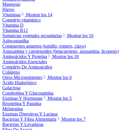
Magnesio
Hierro
Vitaminas
Mostrar los 14
Complejo vitamínico
Vitamina D
Vitamina B12
Sustancias vegetales secundarias
Mostrar los 16
Ashwagandha
Compuestos amargos (tomillo, romero, clavo)
Astaxantina y carotenoides (betacaroteno, zeaxantina, licopeno)
Aminoácidos Y Proteína
Mostrar los 18
Aminoácidos Esenciales
Complejo De Aminoácidos
Colágeno
Otros Micronutrientes
Mostrar los 6
Ácido Hialurónico
Galactosa
Condroitina Y Glucosamina
Enzimas Y Hormonas
Mostrar los 5
Bromelina Y Papaína
Melatonina
Enzimas Digestivas Y Lactasa
Bacterias Y Fibra Alimentaria
Mostrar los 7
Bacterias Y Levaduras
Fibra De Acacia