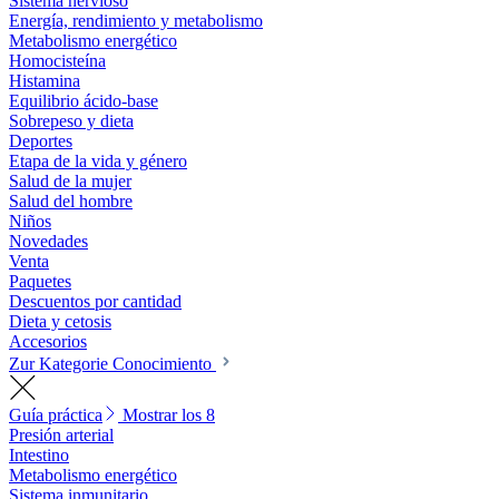
Sistema nervioso
Energía, rendimiento y metabolismo
Metabolismo energético
Homocisteína
Histamina
Equilibrio ácido-base
Sobrepeso y dieta
Deportes
Etapa de la vida y género
Salud de la mujer
Salud del hombre
Niños
Novedades
Venta
Paquetes
Descuentos por cantidad
Dieta y cetosis
Accesorios
Zur Kategorie Conocimiento
Guía práctica
Mostrar los 8
Presión arterial
Intestino
Metabolismo energético
Sistema inmunitario