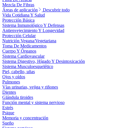
Mezcla De Fibras
Áreas de aplicación
Descubrir todo
Vida Cotidiana Y Salud
Protección Básica
Sistema Inmunológico Y Defensas
Antienvejecimiento Y Longevidad
Protección Celular
Nutrición Vegana/Vegetariana
Toma De Medicamentos
Cuerpo Y Órganos
Sistema Cardiovascular
Sistema Digestivo, Hígado Y Desintoxicación
Sistema Musculoesquelético
Piel, cabello, uñas
Ojos y oídos
Pulmones
Vías urinarias, vejiga y riñones
Dientes
Glándula tiroides
Función mental y sistema nervioso
Estrés
Psique
Memoria y concentración
Sueño