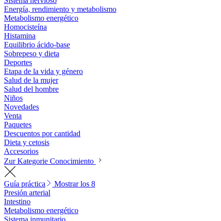
Sistema nervioso
Energía, rendimiento y metabolismo
Metabolismo energético
Homocisteína
Histamina
Equilibrio ácido-base
Sobrepeso y dieta
Deportes
Etapa de la vida y género
Salud de la mujer
Salud del hombre
Niños
Novedades
Venta
Paquetes
Descuentos por cantidad
Dieta y cetosis
Accesorios
Zur Kategorie Conocimiento
Guía práctica
Mostrar los 8
Presión arterial
Intestino
Metabolismo energético
Sistema inmunitario