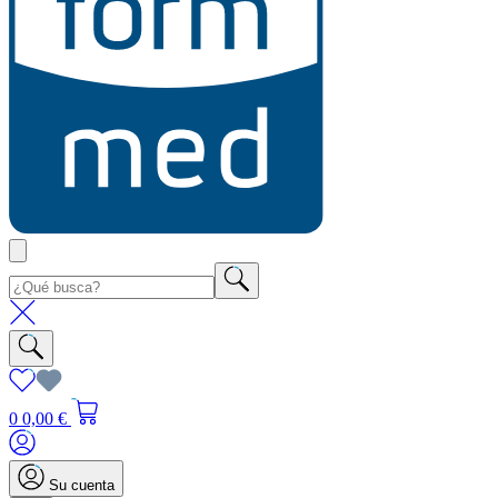
0
0,00 €
Su cuenta