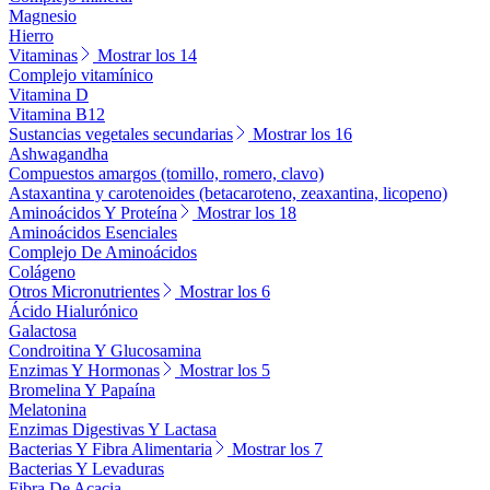
Magnesio
Hierro
Vitaminas
Mostrar los 14
Complejo vitamínico
Vitamina D
Vitamina B12
Sustancias vegetales secundarias
Mostrar los 16
Ashwagandha
Compuestos amargos (tomillo, romero, clavo)
Astaxantina y carotenoides (betacaroteno, zeaxantina, licopeno)
Aminoácidos Y Proteína
Mostrar los 18
Aminoácidos Esenciales
Complejo De Aminoácidos
Colágeno
Otros Micronutrientes
Mostrar los 6
Ácido Hialurónico
Galactosa
Condroitina Y Glucosamina
Enzimas Y Hormonas
Mostrar los 5
Bromelina Y Papaína
Melatonina
Enzimas Digestivas Y Lactasa
Bacterias Y Fibra Alimentaria
Mostrar los 7
Bacterias Y Levaduras
Fibra De Acacia