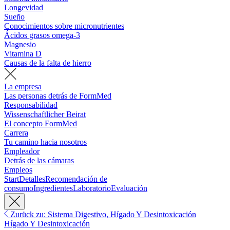
Longevidad
Sueño
Conocimientos sobre micronutrientes
Ácidos grasos omega-3
Magnesio
Vitamina D
Causas de la falta de hierro
La empresa
Las personas detrás de FormMed
Responsabilidad
Wissenschaftlicher Beirat
El concepto FormMed
Carrera
Tu camino hacia nosotros
Empleador
Detrás de las cámaras
Empleos
Start
Detalles
Recomendación de
consumo
Ingredientes
Laboratorio
Evaluación
Zurück zu: Sistema Digestivo, Hígado Y Desintoxicación
Hígado Y Desintoxicación