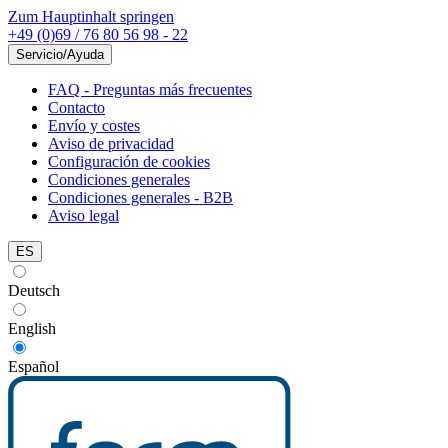
Zum Hauptinhalt springen
+49 (0)69 / 76 80 56 98 - 22
Servicio/Ayuda
FAQ - Preguntas más frecuentes
Contacto
Envío y costes
Aviso de privacidad
Configuración de cookies
Condiciones generales
Condiciones generales - B2B
Aviso legal
ES
Deutsch
English
Español