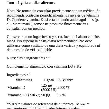
Tomar
1 gota en días alternos.
Nota:
No tomar sin consultar previamente con un médico. Se
recomienda controlar periódicamente los niveles de vitamina
D. Contiene vitamina K: si está tomando anticoagulantes (p.
ej., Marcumar®), tome este producto únicamente tras
consultar con un médico.
Conservar en un lugar fresco y seco, fuera del alcance de los
niños. No superar la dosis diaria recomendada. No debe
utilizarse como sustituto de una dieta variada y equilibrada ni
de un estilo de vida saludable.
Nutrientes e ingredientes
Complemento alimenticio con vitamina D3 y K2
Ingredientes
Vitaminas
1 gota
% VRN*
125 µg
Vitamina D
2500 %
(5000 UI)
Vitamina K2 (MK-7)
50 µg
67 %
*VRN = valores de referencia de nutrientes | MK-7 =
menaquinona-7 | UI = unidades internacionales