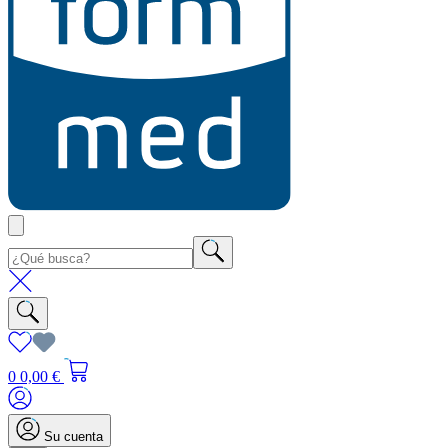
0
0,00 €
Su cuenta