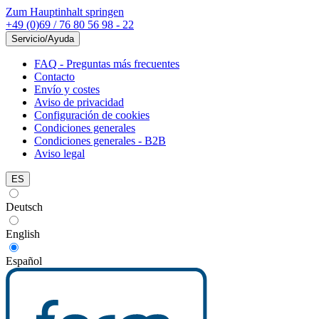
Zum Hauptinhalt springen
+49 (0)69 / 76 80 56 98 - 22
Servicio/Ayuda
FAQ - Preguntas más frecuentes
Contacto
Envío y costes
Aviso de privacidad
Configuración de cookies
Condiciones generales
Condiciones generales - B2B
Aviso legal
ES
Deutsch
English
Español