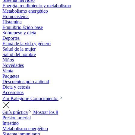
Sistema nervioso
Energía, rendimiento y metabolismo
Metabolismo energético
Homocisteína
Histamina
Equilibrio ácido-base
Sobrepeso y dieta
Deportes
Etapa de la vida y género
Salud de la mujer
Salud del hombre
Niños
Novedades
Venta
Paquetes
Descuentos por cantidad
Dieta y cetosis
Accesorios
Zur Kategorie Conocimiento
Guía práctica
Mostrar los 8
Presión arterial
Intestino
Metabolismo energético
Sistema inmunitario