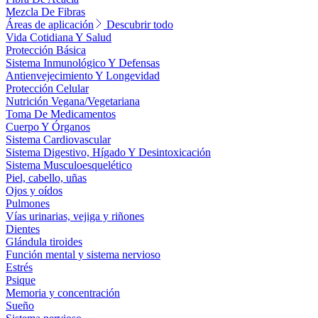
Mezcla De Fibras
Áreas de aplicación
Descubrir todo
Vida Cotidiana Y Salud
Protección Básica
Sistema Inmunológico Y Defensas
Antienvejecimiento Y Longevidad
Protección Celular
Nutrición Vegana/Vegetariana
Toma De Medicamentos
Cuerpo Y Órganos
Sistema Cardiovascular
Sistema Digestivo, Hígado Y Desintoxicación
Sistema Musculoesquelético
Piel, cabello, uñas
Ojos y oídos
Pulmones
Vías urinarias, vejiga y riñones
Dientes
Glándula tiroides
Función mental y sistema nervioso
Estrés
Psique
Memoria y concentración
Sueño