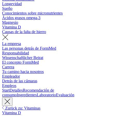
Longevidad
Sueño
Conocimientos sobre micronutrientes
Ácidos grasos omega-3
Magnesio
Vitamina D
Causas de la falta de hierro
La empresa
Las personas detrás de FormMed
Responsabilidad
Wissenschaftlicher Beirat
El concepto FormMed
Carrera
Tu camino hacia nosotros
Empleador
Detrás de las cámaras
Empleos
Start
Detalles
Recomendación de
consumo
Ingredientes
Laboratorio
Evaluación
Zurück zu: Vitaminas
Vitamina D