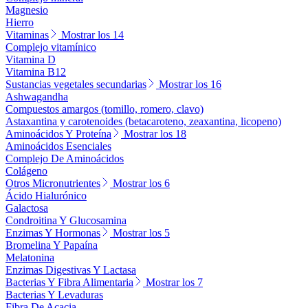
Magnesio
Hierro
Vitaminas
Mostrar los 14
Complejo vitamínico
Vitamina D
Vitamina B12
Sustancias vegetales secundarias
Mostrar los 16
Ashwagandha
Compuestos amargos (tomillo, romero, clavo)
Astaxantina y carotenoides (betacaroteno, zeaxantina, licopeno)
Aminoácidos Y Proteína
Mostrar los 18
Aminoácidos Esenciales
Complejo De Aminoácidos
Colágeno
Otros Micronutrientes
Mostrar los 6
Ácido Hialurónico
Galactosa
Condroitina Y Glucosamina
Enzimas Y Hormonas
Mostrar los 5
Bromelina Y Papaína
Melatonina
Enzimas Digestivas Y Lactasa
Bacterias Y Fibra Alimentaria
Mostrar los 7
Bacterias Y Levaduras
Fibra De Acacia