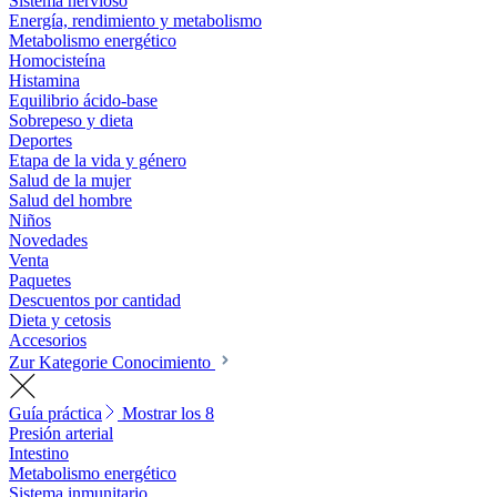
Sistema nervioso
Energía, rendimiento y metabolismo
Metabolismo energético
Homocisteína
Histamina
Equilibrio ácido-base
Sobrepeso y dieta
Deportes
Etapa de la vida y género
Salud de la mujer
Salud del hombre
Niños
Novedades
Venta
Paquetes
Descuentos por cantidad
Dieta y cetosis
Accesorios
Zur Kategorie Conocimiento
Guía práctica
Mostrar los 8
Presión arterial
Intestino
Metabolismo energético
Sistema inmunitario