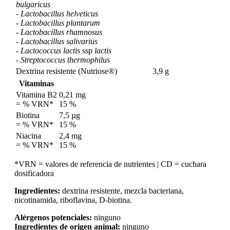
bulgaricus
-
Lactobacillus helveticus
-
Lactobacillus plantarum
-
Lactobacillus rhamnosus
-
Lactobacillus salivarius
-
Lactococcus lactis
ssp
lactis
-
Streptococcus thermophilus
Dextrina resistente (Nutriose®)
3,9 g
Vitaminas
Vitamina B2
0,21 mg
= % VRN*
15 %
Biotina
7,5 µg
= % VRN*
15 %
Niacina
2,4 mg
= % VRN*
15 %
*VRN = valores de referencia de nutrientes | CD = cuchara
dosificadora
Ingredientes:
dextrina resistente, mezcla bacteriana,
nicotinamida, riboflavina, D-biotina.
Alérgenos potenciales:
ninguno
Ingredientes de origen animal:
ninguno