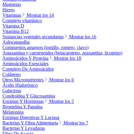
Magnesio
Hierro
Vitaminas
Mostrar los 14
Complejo vitamínico
Vitamina D
Vitamina B12
Sustancias vegetales secundarias
Mostrar los 16
Ashwagandha
Compuestos amargos (tomillo, romero, clavo)
Astaxantina y carotenoides (betacaroteno, zeaxantina, licopeno)
Aminoácidos Y Proteína
Mostrar los 18
Aminoácidos Esenciales
Complejo De Aminoácidos
Colágeno
Otros Micronutrientes
Mostrar los 6
Ácido Hialurónico
Galactosa
Condroitina Y Glucosamina
Enzimas Y Hormonas
Mostrar los 5
Bromelina Y Papaína
Melatonina
Enzimas Digestivas Y Lactasa
Bacterias Y Fibra Alimentaria
Mostrar los 7
Bacterias Y Levaduras
Fibra De Acacia