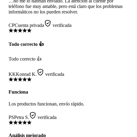
…no me lo habrían enviado. La atención al cliente por
teléfono fue muy amable, pero está claro que los problemas
informáticos no los pueden resolver.
CP
Cuenta privada
verificada
Todo correcto 👍
Todo correcto 👍
KK
Konrad K.
verificada
Funciona
Los productos funcionan, envío rápido.
PS
Petra S.
verificada
Análisis mejorado