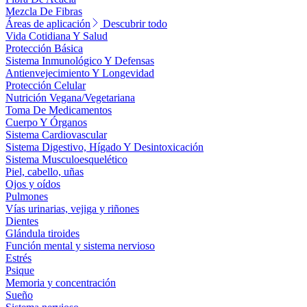
Mezcla De Fibras
Áreas de aplicación
Descubrir todo
Vida Cotidiana Y Salud
Protección Básica
Sistema Inmunológico Y Defensas
Antienvejecimiento Y Longevidad
Protección Celular
Nutrición Vegana/Vegetariana
Toma De Medicamentos
Cuerpo Y Órganos
Sistema Cardiovascular
Sistema Digestivo, Hígado Y Desintoxicación
Sistema Musculoesquelético
Piel, cabello, uñas
Ojos y oídos
Pulmones
Vías urinarias, vejiga y riñones
Dientes
Glándula tiroides
Función mental y sistema nervioso
Estrés
Psique
Memoria y concentración
Sueño