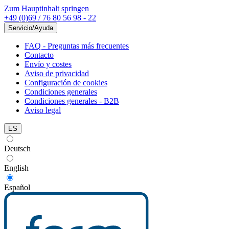
Zum Hauptinhalt springen
+49 (0)69 / 76 80 56 98 - 22
Servicio/Ayuda
FAQ - Preguntas más frecuentes
Contacto
Envío y costes
Aviso de privacidad
Configuración de cookies
Condiciones generales
Condiciones generales - B2B
Aviso legal
ES
Deutsch
English
Español