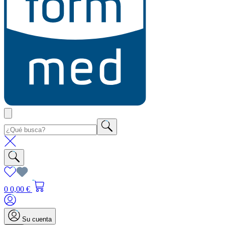
0
0,00 €
Su cuenta