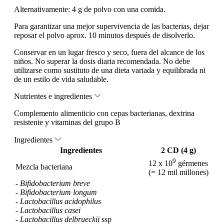
Alternativamente: 4 g de polvo con una comida.
Para garantizar una mejor supervivencia de las bacterias, dejar
reposar el polvo aprox. 10 minutos después de disolverlo.
Conservar en un lugar fresco y seco, fuera del alcance de los
niños. No superar la dosis diaria recomendada. No debe
utilizarse como sustituto de una dieta variada y equilibrada ni
de un estilo de vida saludable.
Nutrientes e ingredientes
Complemento alimenticio con cepas bacterianas, dextrina
resistente y vitaminas del grupo B
Ingredientes
Ingredientes
2 CD (4 g)
9
12 x 10
gérmenes
Mezcla bacteriana
(= 12 mil millones)
-
Bifidobacterium breve
-
Bifidobacterium longum
-
Lactobacillus acidophilus
-
Lactobacillus casei
-
Lactobacillus delbrueckii
ssp