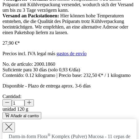
Präparat mit Kühlverpackung versendet, wodurch sich der Versand
um bis zu 3 Tage verzögern kann.
Versand an Packstationen:
Hier können hohe Temperaturen
entstehen, die die Qualität des Präparats trotz Kühlverpackung
beeinträchtigen. Wir empfehlen, an eine alternative Adresse oder
einen Paketshop liefern zu lassen.
27,90 €*
Precios incl. IVA legal más
gastos de envío
No. de artículo:
2000.1860
Suficiente para 30 días (solo 0,93 €/día)
Contenido:
0.12 kilogramo
| Precio base:
232,50 €* / 1 kilogramo
Disponible
-
Plazo de entrega aprox. 3-6 días
Cantidad:
unidad
120 g
Añadir al carrito
®
Darm-in-form Flora
Komplex (Pulver)
Mucosa - 11 cepas de