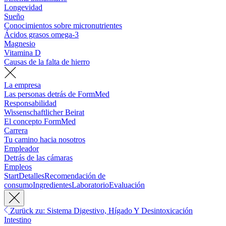
Longevidad
Sueño
Conocimientos sobre micronutrientes
Ácidos grasos omega-3
Magnesio
Vitamina D
Causas de la falta de hierro
La empresa
Las personas detrás de FormMed
Responsabilidad
Wissenschaftlicher Beirat
El concepto FormMed
Carrera
Tu camino hacia nosotros
Empleador
Detrás de las cámaras
Empleos
Start
Detalles
Recomendación de
consumo
Ingredientes
Laboratorio
Evaluación
Zurück zu: Sistema Digestivo, Hígado Y Desintoxicación
Intestino