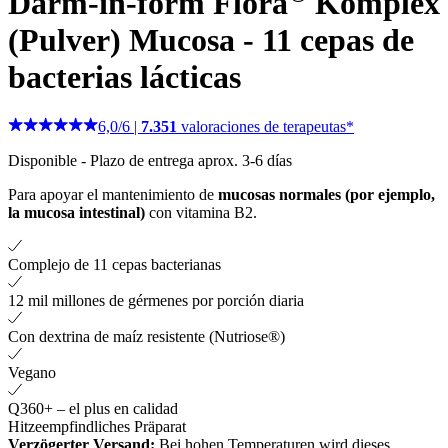
Darm-in-form Flora
Komplex
(Pulver)
Mucosa - 11 cepas de
bacterias lácticas
6,0
/
6
|
7.351
valoraciones de terapeutas*
Disponible
-
Plazo de entrega aprox. 3-6 días
Para apoyar el mantenimiento de
mucosas normales (por ejemplo,
la mucosa intestinal)
con vitamina B2.
Complejo de 11 cepas bacterianas
12 mil millones de gérmenes por porción diaria
Con dextrina de maíz resistente (Nutriose®)
Vegano
Q360+ – el plus en calidad
Hitzeempfindliches Präparat
Verzögerter Versand:
Bei hohen Temperaturen wird dieses