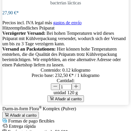
bacterias lácticas
27,90 €*
Precios incl. IVA legal más
gastos de envío
Hitzeempfindliches Präparat
Verzögerter Versand:
Bei hohen Temperaturen wird dieses
Präparat mit Kühlverpackung versendet, wodurch sich der Versand
um bis zu 3 Tage verzögern kann.
Versand an Packstationen:
Hier können hohe Temperaturen
entstehen, die die Qualität des Präparats trotz Kühlverpackung
beeinträchtigen. Wir empfehlen, an eine alternative Adresse oder
einen Paketshop liefern zu lassen.
Contenido:
0.12 kilogramo
Precio base:
232,50 €
* / 1 kilogramo
Cantidad:
unidad
120 g
Añadir al carrito
®
Darm-in-form Flora
Komplex (Pulver)
Añadir al carrito
Formas de pago flexibles
Entrega rápida