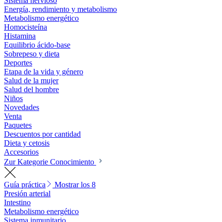
Sistema nervioso
Energía, rendimiento y metabolismo
Metabolismo energético
Homocisteína
Histamina
Equilibrio ácido-base
Sobrepeso y dieta
Deportes
Etapa de la vida y género
Salud de la mujer
Salud del hombre
Niños
Novedades
Venta
Paquetes
Descuentos por cantidad
Dieta y cetosis
Accesorios
Zur Kategorie Conocimiento
Guía práctica
Mostrar los 8
Presión arterial
Intestino
Metabolismo energético
Sistema inmunitario