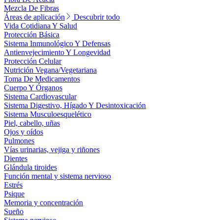
Mezcla De Fibras
Áreas de aplicación
Descubrir todo
Vida Cotidiana Y Salud
Protección Básica
Sistema Inmunológico Y Defensas
Antienvejecimiento Y Longevidad
Protección Celular
Nutrición Vegana/Vegetariana
Toma De Medicamentos
Cuerpo Y Órganos
Sistema Cardiovascular
Sistema Digestivo, Hígado Y Desintoxicación
Sistema Musculoesquelético
Piel, cabello, uñas
Ojos y oídos
Pulmones
Vías urinarias, vejiga y riñones
Dientes
Glándula tiroides
Función mental y sistema nervioso
Estrés
Psique
Memoria y concentración
Sueño