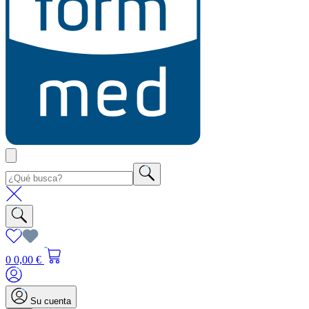
0
0,00 €
Su cuenta