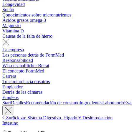
Longevidad
Sueño
Conocimientos sobre micronutrientes
Ácidos grasos omega-3
Magnesio
Vitamina D
Causas de la falta de hierro
La empresa
Las personas detrás de FormMed
Responsabilidad
Wissenschaftlicher Beirat
El concepto FormMed
Carrera
Tu camino hacia nosotros
Empleador
Detrás de las cámaras
Empleos
Start
Detalles
Recomendación de consumo
Ingredientes
Laboratorio
Eva
Zurück zu: Sistema Digestivo, Hígado Y Desintoxicación
Intestino