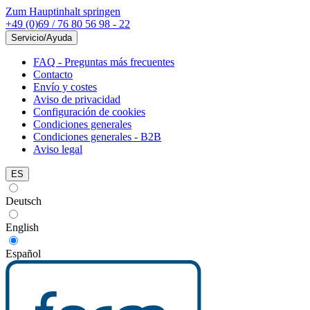
Zum Hauptinhalt springen
+49 (0)69 / 76 80 56 98 - 22
Servicio/Ayuda
FAQ - Preguntas más frecuentes
Contacto
Envío y costes
Aviso de privacidad
Configuración de cookies
Condiciones generales
Condiciones generales - B2B
Aviso legal
ES
Deutsch
English
Español