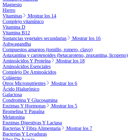
Magnesio
Hierro
Vitaminas
Mostrar los 14
Complejo vitamínico
Vitamina D
Vitamina B12
Sustancias vegetales secundarias
Mostrar los 16
Ashwagandha
Compuestos amargos (tomillo, romero, clavo)
Astaxantina y carotenoides (betacaroteno, zeaxantina, licopeno)
Aminoácidos Y Proteína
Mostrar los 18
Aminoácidos Esenciales
Complejo De Aminoácidos
Colágeno
Otros Micronutrientes
Mostrar los 6
Ácido Hialurónico
Galactosa
Condroitina Y Glucosamina
Enzimas Y Hormonas
Mostrar los 5
Bromelina Y Papaína
Melatonina
Enzimas Digestivas Y Lactasa
Bacterias Y Fibra Alimentaria
Mostrar los 7
Bacterias Y Levaduras
Fibra De Acacia