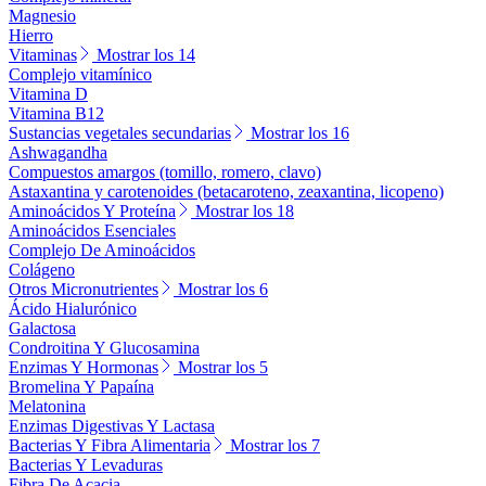
Magnesio
Hierro
Vitaminas
Mostrar los 14
Complejo vitamínico
Vitamina D
Vitamina B12
Sustancias vegetales secundarias
Mostrar los 16
Ashwagandha
Compuestos amargos (tomillo, romero, clavo)
Astaxantina y carotenoides (betacaroteno, zeaxantina, licopeno)
Aminoácidos Y Proteína
Mostrar los 18
Aminoácidos Esenciales
Complejo De Aminoácidos
Colágeno
Otros Micronutrientes
Mostrar los 6
Ácido Hialurónico
Galactosa
Condroitina Y Glucosamina
Enzimas Y Hormonas
Mostrar los 5
Bromelina Y Papaína
Melatonina
Enzimas Digestivas Y Lactasa
Bacterias Y Fibra Alimentaria
Mostrar los 7
Bacterias Y Levaduras
Fibra De Acacia