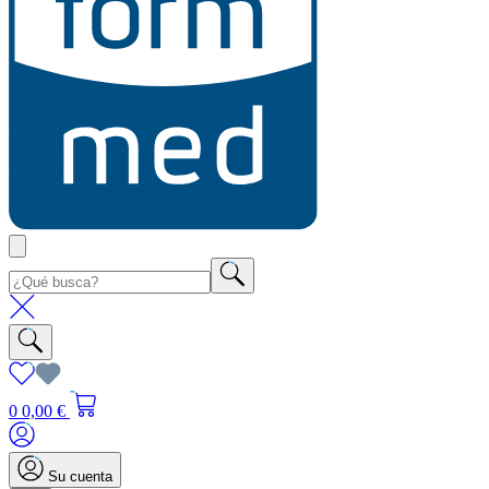
0
0,00 €
Su cuenta