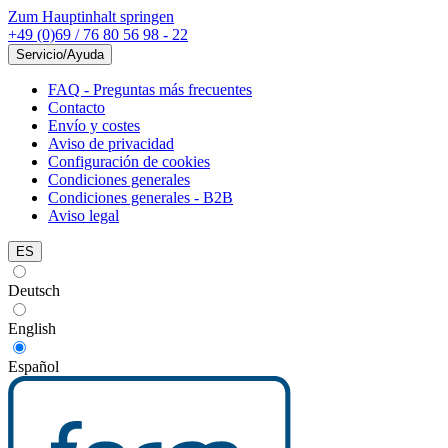
Zum Hauptinhalt springen
+49 (0)69 / 76 80 56 98 - 22
Servicio/Ayuda
FAQ - Preguntas más frecuentes
Contacto
Envío y costes
Aviso de privacidad
Configuración de cookies
Condiciones generales
Condiciones generales - B2B
Aviso legal
ES
Deutsch
English
Español