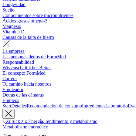
Longevidad
Sueño
Conocimientos sobre micronutrientes
Ácidos grasos omega-3
Magnesio
Vitamina D
Causas de la falta de hierro
La empresa
Las personas detrás de FormMed
Responsabilidad
Wissenschaftlicher Beirat
El concepto FormMed
Carrera
Tu camino hacia nosotros
Empleador
Detrás de las cámaras
Empleos
Start
Detalles
Recomendación de consumo
Ingredientes
Laboratorio
Eva
Zurück zu: Energía, rendimiento y metabolismo
Metabolismo energético