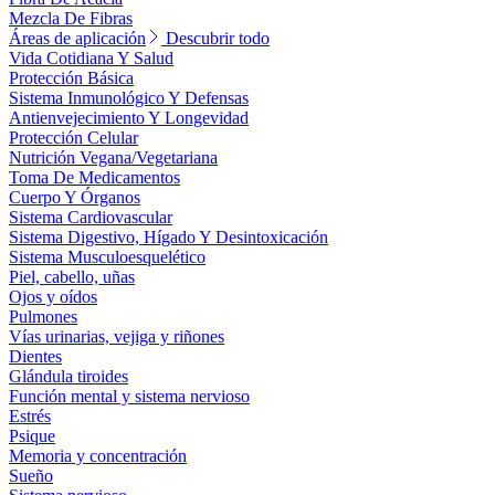
Mezcla De Fibras
Áreas de aplicación
Descubrir todo
Vida Cotidiana Y Salud
Protección Básica
Sistema Inmunológico Y Defensas
Antienvejecimiento Y Longevidad
Protección Celular
Nutrición Vegana/Vegetariana
Toma De Medicamentos
Cuerpo Y Órganos
Sistema Cardiovascular
Sistema Digestivo, Hígado Y Desintoxicación
Sistema Musculoesquelético
Piel, cabello, uñas
Ojos y oídos
Pulmones
Vías urinarias, vejiga y riñones
Dientes
Glándula tiroides
Función mental y sistema nervioso
Estrés
Psique
Memoria y concentración
Sueño