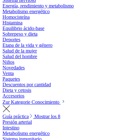
Sistema nervioso
Energía, rendimiento y metabolismo
Metabolismo energético
Homocisteína
Histamina
Equilibrio ácido-base
Sobrepeso y dieta
Deportes
Etapa de la vida y género
Salud de la mujer
Salud del hombre
Niños
Novedades
Venta
Paquetes
Descuentos por cantidad
Dieta y cetosis
Accesorios
Zur Kategorie Conocimiento
Guía práctica
Mostrar los 8
Presión arterial
Intestino
Metabolismo energético
Sistema inmunitario