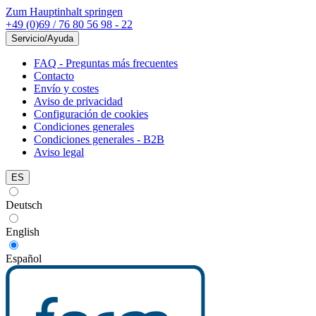
Zum Hauptinhalt springen
+49 (0)69 / 76 80 56 98 - 22
Servicio/Ayuda
FAQ - Preguntas más frecuentes
Contacto
Envío y costes
Aviso de privacidad
Configuración de cookies
Condiciones generales
Condiciones generales - B2B
Aviso legal
ES
Deutsch
English
Español