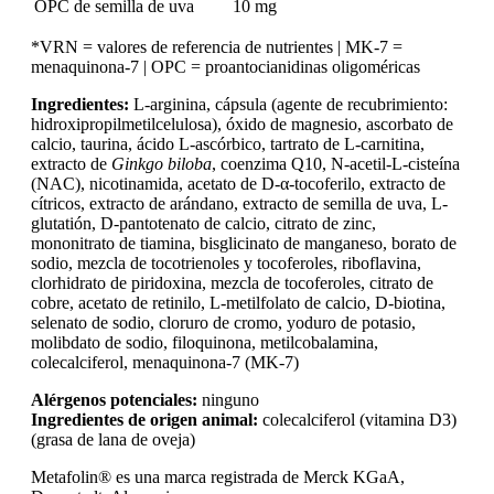
OPC de semilla de uva
10 mg
*VRN = valores de referencia de nutrientes | MK-7 =
menaquinona-7 | OPC = proantocianidinas oligoméricas
Ingredientes:
L-arginina, cápsula (agente de recubrimiento:
hidroxipropilmetilcelulosa), óxido de magnesio, ascorbato de
calcio, taurina, ácido L-ascórbico, tartrato de L-carnitina,
extracto de
Ginkgo biloba
, coenzima Q10, N-acetil-L-cisteína
(NAC), nicotinamida, acetato de D-α-tocoferilo, extracto de
cítricos, extracto de arándano, extracto de semilla de uva, L-
glutatión, D-pantotenato de calcio, citrato de zinc,
mononitrato de tiamina, bisglicinato de manganeso, borato de
sodio, mezcla de tocotrienoles y tocoferoles, riboflavina,
clorhidrato de piridoxina, mezcla de tocoferoles, citrato de
cobre, acetato de retinilo, L-metilfolato de calcio, D-biotina,
selenato de sodio, cloruro de cromo, yoduro de potasio,
molibdato de sodio, filoquinona, metilcobalamina,
colecalciferol, menaquinona-7 (MK-7)
Alérgenos potenciales:
ninguno
Ingredientes de origen animal:
colecalciferol (vitamina D3)
(grasa de lana de oveja)
Metafolin® es una marca registrada de Merck KGaA,