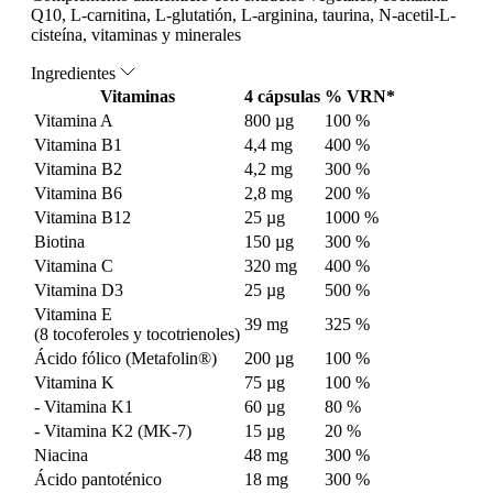
Q10, L-carnitina, L-glutatión, L-arginina, taurina, N-acetil-L-
cisteína, vitaminas y minerales
Ingredientes
Vitaminas
4 cápsulas
% VRN*
Vitamina A
800 µg
100 %
Vitamina B1
4,4 mg
400 %
Vitamina B2
4,2 mg
300 %
Vitamina B6
2,8 mg
200 %
Vitamina B12
25 µg
1000 %
Biotina
150 µg
300 %
Vitamina C
320 mg
400 %
Vitamina D3
25 µg
500 %
Vitamina E
39 mg
325 %
(8 tocoferoles y tocotrienoles)
Ácido fólico (Metafolin®)
200 µg
100 %
Vitamina K
75 µg
100 %
- Vitamina K1
60 µg
80 %
- Vitamina K2 (MK-7)
15 µg
20 %
Niacina
48 mg
300 %
Ácido pantoténico
18 mg
300 %