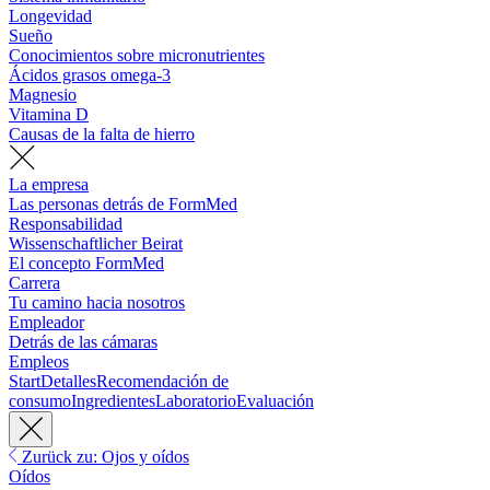
Longevidad
Sueño
Conocimientos sobre micronutrientes
Ácidos grasos omega-3
Magnesio
Vitamina D
Causas de la falta de hierro
La empresa
Las personas detrás de FormMed
Responsabilidad
Wissenschaftlicher Beirat
El concepto FormMed
Carrera
Tu camino hacia nosotros
Empleador
Detrás de las cámaras
Empleos
Start
Detalles
Recomendación de
consumo
Ingredientes
Laboratorio
Evaluación
Zurück zu: Ojos y oídos
Oídos