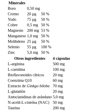
Minerales
Boro
0,50 mg
Cromo
20 µg
50 %
Yodo
75 µg
50 %
Cobre
0,5 mg
50 %
Magnesio
200 mg
53 %
Manganeso
1,0 mg
50 %
Molibdeno
25 µg
50 %
Selenio
55 µg
100 %
Zinc
5,0 mg
50 %
Otros ingredientes
4 cápsulas
L-arginina
500 mg
L-carnitina
100 mg
Bioflavonoides cítricos
20 mg
Coenzima Q10
60 mg
Extracto de
Ginkgo biloba
70 mg
L-glutatión
20 mg
Antocianidinas de arándano
5,0 mg
N-acetil-L-cisteína (NAC)
50 mg
Taurina
200 mg