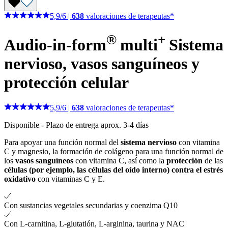
5,9
/
6
|
638
valoraciones de terapeutas*
®
+
Audio-in-form
multi
Sistema
nervioso, vasos sanguíneos y
protección celular
5,9
/
6
|
638
valoraciones de terapeutas*
Disponible
-
Plazo de entrega aprox. 3-4 días
Para apoyar una función normal del
sistema nervioso
con vitamina
C y magnesio, la formación de colágeno para una función normal de
los
vasos sanguíneos
con vitamina C, así como la
protección
de las
células (por ejemplo, las células del oído interno) contra el estrés
oxidativo
con vitaminas C y E.
Con sustancias vegetales secundarias y coenzima Q10
Con L-carnitina, L-glutatión, L-arginina, taurina y NAC