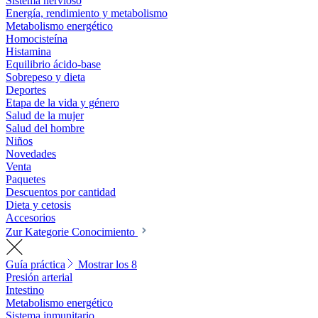
Sistema nervioso
Energía, rendimiento y metabolismo
Metabolismo energético
Homocisteína
Histamina
Equilibrio ácido-base
Sobrepeso y dieta
Deportes
Etapa de la vida y género
Salud de la mujer
Salud del hombre
Niños
Novedades
Venta
Paquetes
Descuentos por cantidad
Dieta y cetosis
Accesorios
Zur Kategorie Conocimiento
Guía práctica
Mostrar los 8
Presión arterial
Intestino
Metabolismo energético
Sistema inmunitario