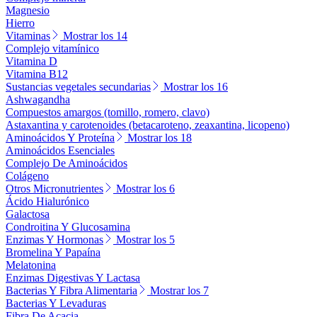
Magnesio
Hierro
Vitaminas
Mostrar los 14
Complejo vitamínico
Vitamina D
Vitamina B12
Sustancias vegetales secundarias
Mostrar los 16
Ashwagandha
Compuestos amargos (tomillo, romero, clavo)
Astaxantina y carotenoides (betacaroteno, zeaxantina, licopeno)
Aminoácidos Y Proteína
Mostrar los 18
Aminoácidos Esenciales
Complejo De Aminoácidos
Colágeno
Otros Micronutrientes
Mostrar los 6
Ácido Hialurónico
Galactosa
Condroitina Y Glucosamina
Enzimas Y Hormonas
Mostrar los 5
Bromelina Y Papaína
Melatonina
Enzimas Digestivas Y Lactasa
Bacterias Y Fibra Alimentaria
Mostrar los 7
Bacterias Y Levaduras
Fibra De Acacia