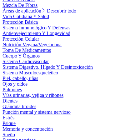
Mezcla De Fibras
Áreas de aplicación
Descubrir todo
Vida Cotidiana Y Salud
Protección Básica
Sistema Inmunológico Y Defensas
Antienvejecimiento Y Longevidad
Protección Celular
Nutrición Vegana/Vegetariana
Toma De Medicamentos
Cuerpo Y Órganos
Sistema Cardiovascular
Sistema Digestivo, Hígado Y Desintoxicación
Sistema Musculoesquelético
Piel, cabello, uñas
Ojos y oídos
Pulmones
Vías urinarias, vejiga y riñones
Dientes
Glándula tiroides
Función mental y sistema nervioso
Estrés
Psique
Memoria y concentración
Sueño