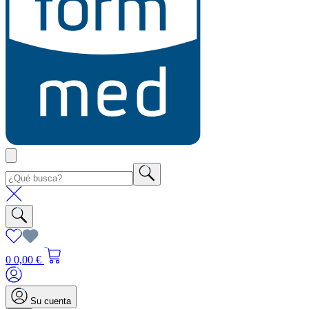
0
0,00 €
Su cuenta