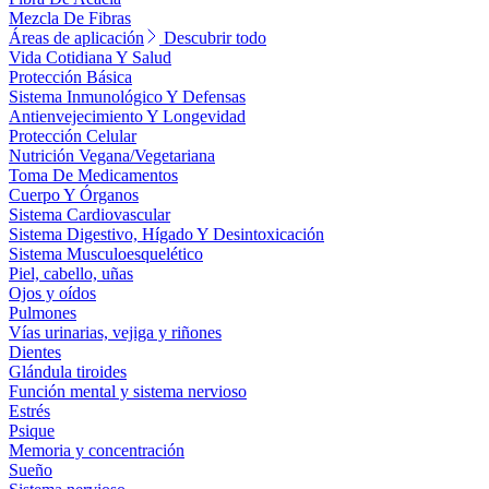
Mezcla De Fibras
Áreas de aplicación
Descubrir todo
Vida Cotidiana Y Salud
Protección Básica
Sistema Inmunológico Y Defensas
Antienvejecimiento Y Longevidad
Protección Celular
Nutrición Vegana/Vegetariana
Toma De Medicamentos
Cuerpo Y Órganos
Sistema Cardiovascular
Sistema Digestivo, Hígado Y Desintoxicación
Sistema Musculoesquelético
Piel, cabello, uñas
Ojos y oídos
Pulmones
Vías urinarias, vejiga y riñones
Dientes
Glándula tiroides
Función mental y sistema nervioso
Estrés
Psique
Memoria y concentración
Sueño