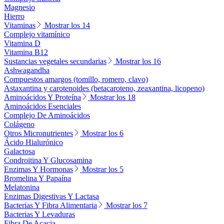
Magnesio
Hierro
Vitaminas
Mostrar los 14
Complejo vitamínico
Vitamina D
Vitamina B12
Sustancias vegetales secundarias
Mostrar los 16
Ashwagandha
Compuestos amargos (tomillo, romero, clavo)
Astaxantina y carotenoides (betacaroteno, zeaxantina, licopeno)
Aminoácidos Y Proteína
Mostrar los 18
Aminoácidos Esenciales
Complejo De Aminoácidos
Colágeno
Otros Micronutrientes
Mostrar los 6
Ácido Hialurónico
Galactosa
Condroitina Y Glucosamina
Enzimas Y Hormonas
Mostrar los 5
Bromelina Y Papaína
Melatonina
Enzimas Digestivas Y Lactasa
Bacterias Y Fibra Alimentaria
Mostrar los 7
Bacterias Y Levaduras
Fibra De Acacia