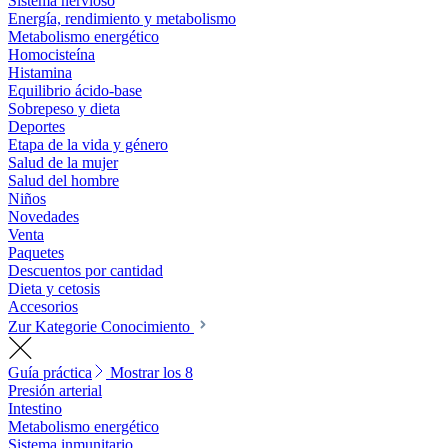
Sistema nervioso
Energía, rendimiento y metabolismo
Metabolismo energético
Homocisteína
Histamina
Equilibrio ácido-base
Sobrepeso y dieta
Deportes
Etapa de la vida y género
Salud de la mujer
Salud del hombre
Niños
Novedades
Venta
Paquetes
Descuentos por cantidad
Dieta y cetosis
Accesorios
Zur Kategorie Conocimiento
Guía práctica
Mostrar los 8
Presión arterial
Intestino
Metabolismo energético
Sistema inmunitario