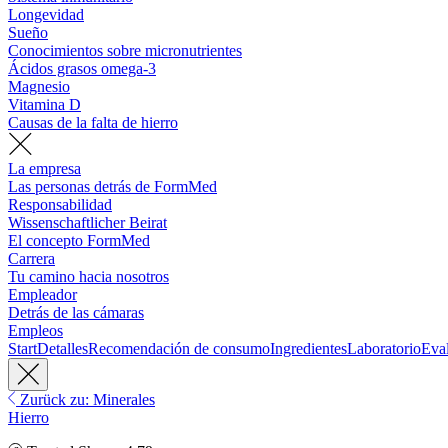
Longevidad
Sueño
Conocimientos sobre micronutrientes
Ácidos grasos omega-3
Magnesio
Vitamina D
Causas de la falta de hierro
La empresa
Las personas detrás de FormMed
Responsabilidad
Wissenschaftlicher Beirat
El concepto FormMed
Carrera
Tu camino hacia nosotros
Empleador
Detrás de las cámaras
Empleos
Start
Detalles
Recomendación de consumo
Ingredientes
Laboratorio
Eva
Zurück zu: Minerales
Hierro