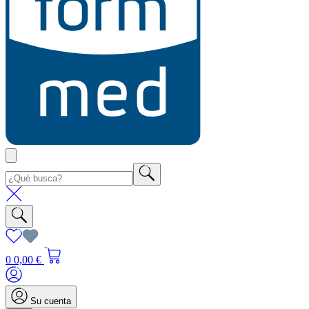
0
0,00 €
Su cuenta