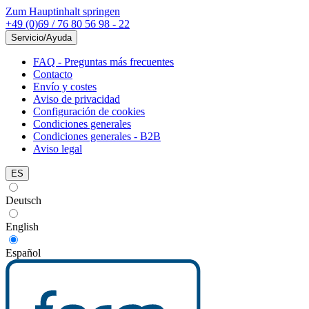
Zum Hauptinhalt springen
+49 (0)69 / 76 80 56 98 - 22
Servicio/Ayuda
FAQ - Preguntas más frecuentes
Contacto
Envío y costes
Aviso de privacidad
Configuración de cookies
Condiciones generales
Condiciones generales - B2B
Aviso legal
ES
Deutsch
English
Español