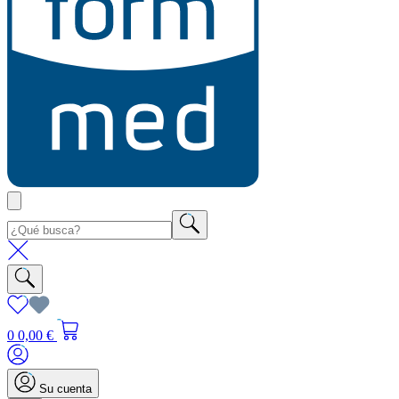
0
0,00 €
Su cuenta