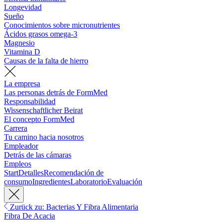
Longevidad
Sueño
Conocimientos sobre micronutrientes
Ácidos grasos omega-3
Magnesio
Vitamina D
Causas de la falta de hierro
La empresa
Las personas detrás de FormMed
Responsabilidad
Wissenschaftlicher Beirat
El concepto FormMed
Carrera
Tu camino hacia nosotros
Empleador
Detrás de las cámaras
Empleos
Start
Detalles
Recomendación de
consumo
Ingredientes
Laboratorio
Evaluación
Zurück zu: Bacterias Y Fibra Alimentaria
Fibra De Acacia