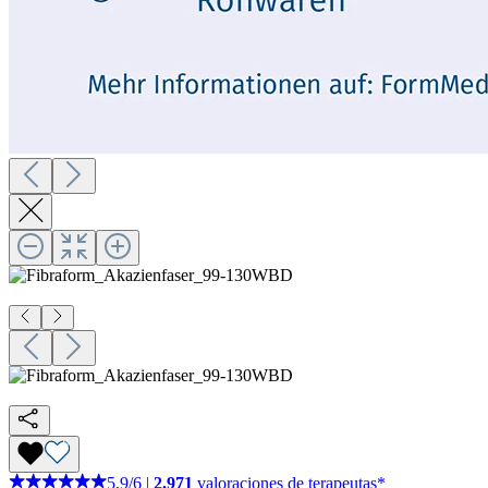
5,9
/
6
|
2.971
valoraciones de terapeutas*