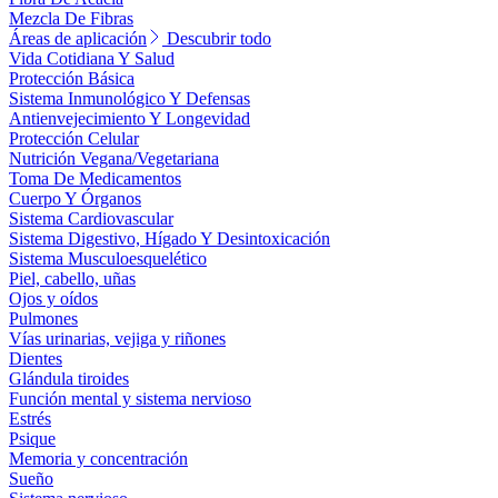
Mezcla De Fibras
Áreas de aplicación
Descubrir todo
Vida Cotidiana Y Salud
Protección Básica
Sistema Inmunológico Y Defensas
Antienvejecimiento Y Longevidad
Protección Celular
Nutrición Vegana/Vegetariana
Toma De Medicamentos
Cuerpo Y Órganos
Sistema Cardiovascular
Sistema Digestivo, Hígado Y Desintoxicación
Sistema Musculoesquelético
Piel, cabello, uñas
Ojos y oídos
Pulmones
Vías urinarias, vejiga y riñones
Dientes
Glándula tiroides
Función mental y sistema nervioso
Estrés
Psique
Memoria y concentración
Sueño