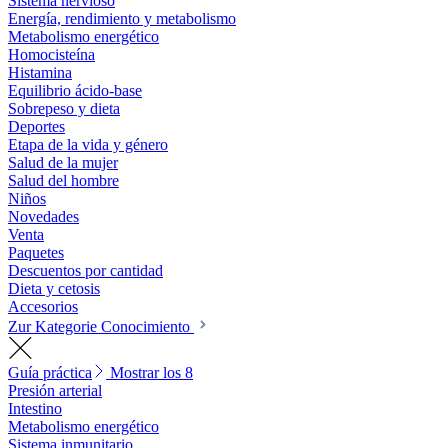
Sistema nervioso
Energía, rendimiento y metabolismo
Metabolismo energético
Homocisteína
Histamina
Equilibrio ácido-base
Sobrepeso y dieta
Deportes
Etapa de la vida y género
Salud de la mujer
Salud del hombre
Niños
Novedades
Venta
Paquetes
Descuentos por cantidad
Dieta y cetosis
Accesorios
Zur Kategorie Conocimiento
Guía práctica
Mostrar los 8
Presión arterial
Intestino
Metabolismo energético
Sistema inmunitario