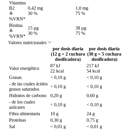
Vitamina
B2
0,42 mg
1,0 mg
30 %
75 %
≙
%VRN*
Biotina
15 µg
38 µg
≙
30 %
75 %
%VRN*
Valores nutricionales
por dosis diaria
por dosis diaria
(12 g = 2 cuchara
(30 g = 5 cuchara
dosificadora)
dosificadora)
87 kJ
217 kJ
Valor energético
22 kcal
54 kcal
Grasas
< 0,10 g
< 0,10 g
- de las cuales ácidos
< 0,10 g
< 0,10 g
grasos saturados
Hidratos de carbono
0,20 g
0,60 g
- de los cuales
< 0,10 g
< 0,10 g
azúcares
Fibra alimentaria
10 g
24 g
Proteínas
0,30 g
0,75 g
Sal
< 0,01 g
< 0,01 g