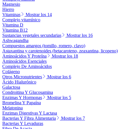
Magnesio
Hierro
Vitaminas
Mostrar los 14
Complejo vitamínico
Vitamina D
Vitamina B12
Sustancias vegetales secundarias
Mostrar los 16
Ashwagandha
Compuestos amargos (tomillo, romero, clavo)
Astaxantina y carotenoides (betacaroteno, zeaxantina, licopeno)
Aminoácidos Y Proteína
Mostrar los 18
Aminoácidos Esenciales
Complejo De Aminoácidos
Colágeno
Otros Micronutrientes
Mostrar los 6
Ácido Hialurónico
Galactosa
Condroitina Y Glucosamina
Enzimas Y Hormonas
Mostrar los 5
Bromelina Y Papaína
Melatonina
Enzimas Digestivas Y Lactasa
Bacterias Y Fibra Alimentaria
Mostrar los 7
Bacterias Y Levaduras
Fibra De Acacia