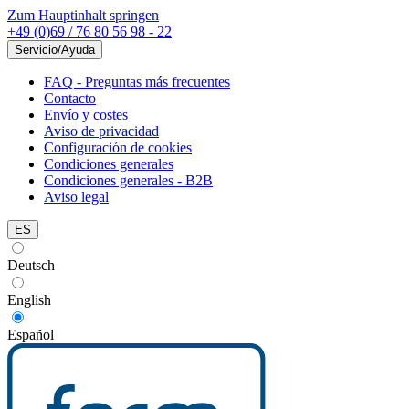
Zum Hauptinhalt springen
+49 (0)69 / 76 80 56 98 - 22
Servicio/Ayuda
FAQ - Preguntas más frecuentes
Contacto
Envío y costes
Aviso de privacidad
Configuración de cookies
Condiciones generales
Condiciones generales - B2B
Aviso legal
ES
Deutsch
English
Español