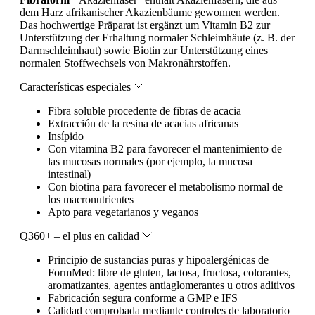
dem Harz afrikanischer Akazienbäume gewonnen werden.
Das hochwertige Präparat ist ergänzt um Vitamin B2 zur
Unterstützung der Erhaltung normaler Schleimhäute (z. B. der
Darmschleimhaut) sowie Biotin zur Unterstützung eines
normalen Stoffwechsels von Makronährstoffen.
Características especiales
Fibra soluble procedente de fibras de acacia
Extracción de la resina de acacias africanas
Insípido
Con vitamina B2 para favorecer el mantenimiento de
las mucosas normales (por ejemplo, la mucosa
intestinal)
Con biotina para favorecer el metabolismo normal de
los macronutrientes
Apto para vegetarianos y veganos
Q360+ – el plus en calidad
Principio de sustancias puras y hipoalergénicas de
FormMed: libre de gluten, lactosa, fructosa, colorantes,
aromatizantes, agentes antiaglomerantes u otros aditivos
Fabricación segura conforme a GMP e IFS
Calidad comprobada mediante controles de laboratorio