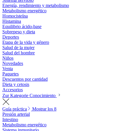
Sistema nervioso
Energía, rendimiento y metabolismo
Metabolismo energético
Homocisteína
Histamina
Equilibrio ácido-base
Sobrepeso y dieta
Deportes
Etapa de la vida y género
Salud de la mujer
Salud del hombre
Niños
Novedades
Venta
Paquetes
Descuentos por cantidad
Dieta y cetosis
Accesorios
Zur Kategorie Conocimiento
Guía práctica
Mostrar los 8
Presión arterial
Intestino
Metabolismo energético
Sistema inmunitario