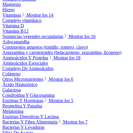
Magnesio
Hierro
Vitaminas
Mostrar los 14
Complejo vitamínico
Vitamina D
Vitamina B12
Sustancias vegetales secundarias
Mostrar los 16
Ashwagandha
Compuestos amargos (tomillo, romero, clavo)
Astaxantina y carotenoides (betacaroteno, zeaxantina, licopeno)
Aminoácidos Y Proteína
Mostrar los 18
Aminoácidos Esenciales
Complejo De Aminoácidos
Colágeno
Otros Micronutrientes
Mostrar los 6
Ácido Hialurónico
Galactosa
Condroitina Y Glucosamina
Enzimas Y Hormonas
Mostrar los 5
Bromelina Y Papaína
Melatonina
Enzimas Digestivas Y Lactasa
Bacterias Y Fibra Alimentaria
Mostrar los 7
Bacterias Y Levaduras
Fibra De Acacia