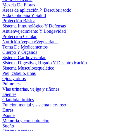
Mezcla De Fibras
Áreas de aplicación
Descubrir todo
Vida Cotidiana Y Salud
Protección Básica
Sistema Inmunológico Y Defensas
Antienvejecimiento Y Longevidad
Protección Celular
Nutrición Vegana/Vegetariana
Toma De Medicamentos
Cuerpo Y Órganos
Sistema Cardiovascular
Sistema Digestivo, Hígado Y Desintoxicación
Sistema Musculoesquelético
Piel, cabello, uñas
Ojos y oídos
Pulmones
Vías urinarias, vejiga y riñones
Dientes
Glándula tiroides
Función mental y sistema nervioso
Estrés
Psique
Memoria y concentración
Sueño