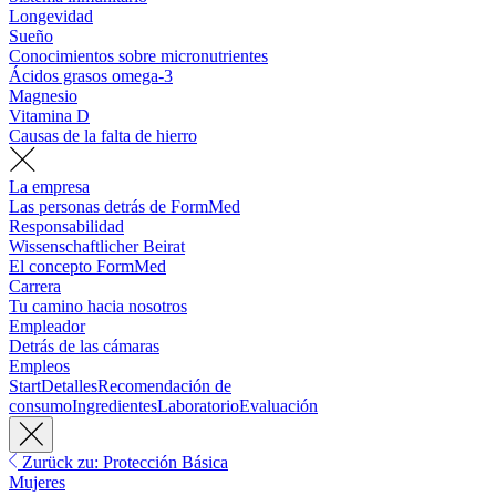
Longevidad
Sueño
Conocimientos sobre micronutrientes
Ácidos grasos omega-3
Magnesio
Vitamina D
Causas de la falta de hierro
La empresa
Las personas detrás de FormMed
Responsabilidad
Wissenschaftlicher Beirat
El concepto FormMed
Carrera
Tu camino hacia nosotros
Empleador
Detrás de las cámaras
Empleos
Start
Detalles
Recomendación de
consumo
Ingredientes
Laboratorio
Evaluación
Zurück zu: Protección Básica
Mujeres