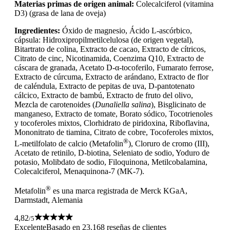
Materias primas de origen animal:
Colecalciferol (vitamina
D3) (grasa de lana de oveja)
Ingredientes:
Óxido de magnesio, Ácido L-ascórbico,
cápsula: Hidroxipropilmetilcelulosa (de origen vegetal),
Bitartrato de colina, Extracto de cacao, Extracto de cítricos,
Citrato de cinc, Nicotinamida, Coenzima Q10, Extracto de
cáscara de granada, Acetato D-α-tocoferilo, Fumarato ferrose,
Extracto de cúrcuma, Extracto de arándano, Extracto de flor
de caléndula, Extracto de pepitas de uva, D-pantotenato
cálcico, Extracto de bambú, Extracto de fruto del olivo,
Mezcla de carotenoides (
Dunaliella salina
), Bisglicinato de
manganeso, Extracto de tomate, Borato sódico, Tocotrienoles
y tocoferoles mixtos, Clorhidrato de piridoxina, Riboflavina,
Mononitrato de tiamina, Citrato de cobre, Tocoferoles mixtos,
®
L-metilfolato de calcio (Metafolin
), Cloruro de cromo (III),
Acetato de retinilo, D-biotina, Seleniato de sodio, Yoduro de
potasio, Molibdato de sodio, Filoquinona, Metilcobalamina,
Colecalciferol, Menaquinona-7 (MK-7).
®
Metafolin
es una marca registrada de Merck KGaA,
Darmstadt, Alemania
4,82
/5
Excelente
Basado en 23.168 reseñas de clientes