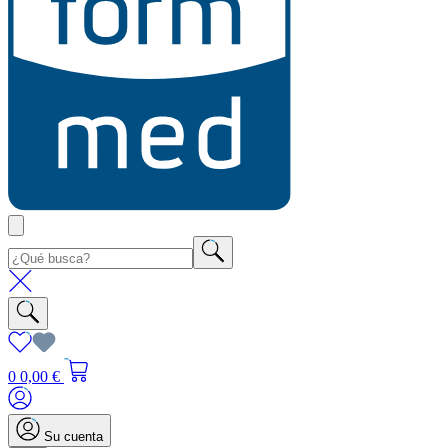
0
0,00 €
Su cuenta