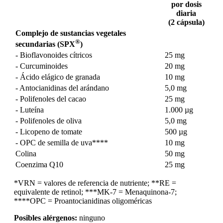
por dosis
diaria
(2 cápsula)
Complejo de sustancias vegetales
®
secundarias (SPX
)
- Bioflavonoides cítricos
25 mg
- Curcuminoides
20 mg
- Ácido elágico de granada
10 mg
- Antocianidinas del arándano
5,0 mg
- Polifenoles del cacao
25 mg
- Luteína
1.000 µg
- Polifenoles de oliva
5,0 mg
- Licopeno de tomate
500 µg
- OPC de semilla de uva****
10 mg
Colina
50 mg
Coenzima Q10
25 mg
*VRN = valores de referencia de nutriente; **RE =
equivalente de retinol; ***MK-7 = Menaquinona-7;
****OPC = Proantocianidinas oligoméricas
Posibles alérgenos:
ninguno