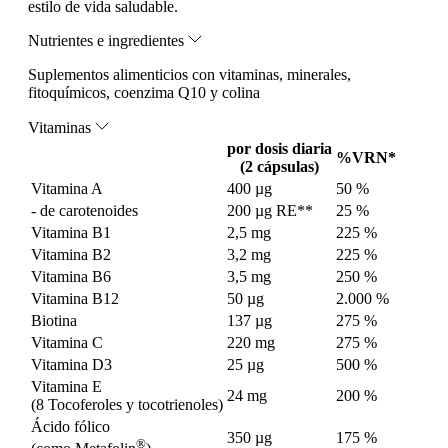
estilo de vida saludable.
Nutrientes e ingredientes
Suplementos alimenticios con vitaminas, minerales,
fitoquímicos, coenzima Q10 y colina
Vitaminas
por dosis diaria
%VRN*
(2 cápsulas)
Vitamina A
400 µg
50 %
- de carotenoides
200 µg RE**
25 %
Vitamina B1
2,5 mg
225 %
Vitamina B2
3,2 mg
225 %
Vitamina B6
3,5 mg
250 %
Vitamina B12
50 µg
2.000 %
Biotina
137 µg
275 %
Vitamina C
220 mg
275 %
Vitamina D3
25 µg
500 %
Vitamina E
24 mg
200 %
(8 Tocoferoles y tocotrienoles)
Ácido fólico
350 µg
175 %
®