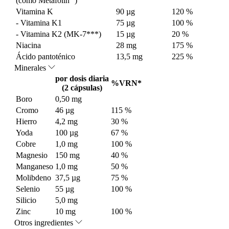
(como Metafolin
)
Vitamina K
90 µg
120 %
- Vitamina K1
75 µg
100 %
- Vitamina K2 (MK-7***)
15 µg
20 %
Niacina
28 mg
175 %
Ácido pantoténico
13,5 mg
225 %
Minerales
por dosis diaria
%VRN*
(2 cápsulas)
Boro
0,50 mg
Cromo
46 µg
115 %
Hierro
4,2 mg
30 %
Yoda
100 µg
67 %
Cobre
1,0 mg
100 %
Magnesio
150 mg
40 %
Manganeso
1,0 mg
50 %
Molibdeno
37,5 µg
75 %
Selenio
55 µg
100 %
Silicio
5,0 mg
Zinc
10 mg
100 %
Otros ingredientes