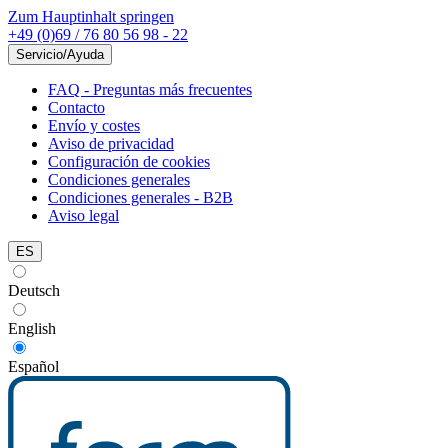
Zum Hauptinhalt springen
+49 (0)69 / 76 80 56 98 - 22
Servicio/Ayuda
FAQ - Preguntas más frecuentes
Contacto
Envío y costes
Aviso de privacidad
Configuración de cookies
Condiciones generales
Condiciones generales - B2B
Aviso legal
ES
Deutsch
English
Español