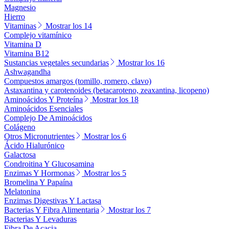
Magnesio
Hierro
Vitaminas
Mostrar los 14
Complejo vitamínico
Vitamina D
Vitamina B12
Sustancias vegetales secundarias
Mostrar los 16
Ashwagandha
Compuestos amargos (tomillo, romero, clavo)
Astaxantina y carotenoides (betacaroteno, zeaxantina, licopeno)
Aminoácidos Y Proteína
Mostrar los 18
Aminoácidos Esenciales
Complejo De Aminoácidos
Colágeno
Otros Micronutrientes
Mostrar los 6
Ácido Hialurónico
Galactosa
Condroitina Y Glucosamina
Enzimas Y Hormonas
Mostrar los 5
Bromelina Y Papaína
Melatonina
Enzimas Digestivas Y Lactasa
Bacterias Y Fibra Alimentaria
Mostrar los 7
Bacterias Y Levaduras
Fibra De Acacia