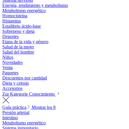
Sistema nervioso
Energía, rendimiento y metabolismo
Metabolismo energético
Homocisteína
Histamina
Equilibrio ácido-base
Sobrepeso y dieta
Deportes
Etapa de la vida y género
Salud de la mujer
Salud del hombre
Niños
Novedades
Venta
Paquetes
Descuentos por cantidad
Dieta y cetosis
Accesorios
Zur Kategorie Conocimiento
Guía práctica
Mostrar los 8
Presión arterial
Intestino
Metabolismo energético
Sistema inmunitario