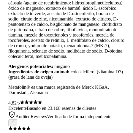
cápsula (agente de recubrimiento: hidroxipropilmetilcelulosa),
óxido de magnesio, extracto de bambú, ácido L-ascórbico,
extracto de té verde, acetato de D-α-tocoferilo, borato de
sodio, citrato de zinc, nicotinamida, extracto de cítricos, D-
pantotenato de calcio, bisglicinato de manganeso, clorhidrato
de piridoxina, citrato de cobre, riboflavina, mononitrato de
tiamina, mezcla de tocotrienoles y tocoferoles, mezcla de
tocoferoles, acetato de retinilo, L-metilfolato de calcio, cloruro
de cromo, yoduro de potasio, menaquinona-7 (MK-7),
filoquinona, selenato de sodio, molibdato de sodio, D-biotina,
colecalciferol, metilcobalamina.
Alérgenos potenciales:
ninguno
Ingredientes de origen animal:
colecalciferol (vitamina D3)
(grasa de lana de oveja)
Metafolin® es una marca registrada de Merck KGaA,
Darmstadt, Alemania
4,82
/5
Excelente
Basado en 23.168 reseñas de clientes
AuditedReviews
Verificado de forma independiente