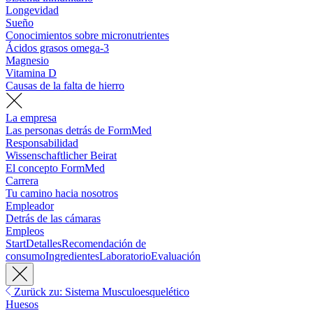
Longevidad
Sueño
Conocimientos sobre micronutrientes
Ácidos grasos omega-3
Magnesio
Vitamina D
Causas de la falta de hierro
La empresa
Las personas detrás de FormMed
Responsabilidad
Wissenschaftlicher Beirat
El concepto FormMed
Carrera
Tu camino hacia nosotros
Empleador
Detrás de las cámaras
Empleos
Start
Detalles
Recomendación de
consumo
Ingredientes
Laboratorio
Evaluación
Zurück zu: Sistema Musculoesquelético
Huesos