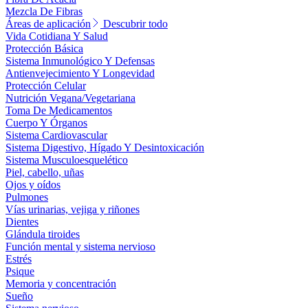
Mezcla De Fibras
Áreas de aplicación
Descubrir todo
Vida Cotidiana Y Salud
Protección Básica
Sistema Inmunológico Y Defensas
Antienvejecimiento Y Longevidad
Protección Celular
Nutrición Vegana/Vegetariana
Toma De Medicamentos
Cuerpo Y Órganos
Sistema Cardiovascular
Sistema Digestivo, Hígado Y Desintoxicación
Sistema Musculoesquelético
Piel, cabello, uñas
Ojos y oídos
Pulmones
Vías urinarias, vejiga y riñones
Dientes
Glándula tiroides
Función mental y sistema nervioso
Estrés
Psique
Memoria y concentración
Sueño