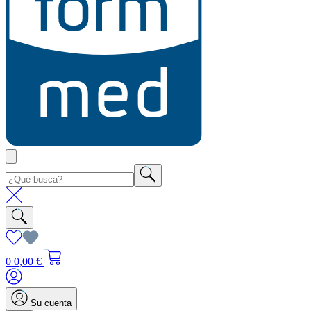
0
0,00 €
Su cuenta