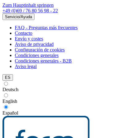
Zum Hauptinhalt springen
+49 (0)69 / 76 80 56 98 - 22
Servicio/Ayuda
FAQ - Preguntas más frecuentes
Contacto
Envío y costes
Aviso de privacidad
Configuración de cookies
Condiciones generales
Condiciones generales - B2B
Aviso legal
ES
Deutsch
English
Español