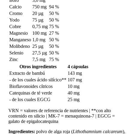
Boro
3,0 mg
Calcio
750 mg
94 %
Cromo
20 µg
50 %
Yodo
75 µg
50 %
Cobre
0,75 mg
75 %
Magnesio
100 mg
27 %
Manganeso
1,0 mg
50 %
Molibdeno
25 µg
50 %
Selenio
27,5 µg
50 %
Zinc
7,5 mg
75 %
Otros ingredientes
4 cápsulas
Extracto de bambú
143 mg
- de los cuales ácido silícico**
107 mg
Bioflavonoides cítricos
10 mg
Catequinas de té verde
40 mg
- de los cuales EGCG
25 mg
VRN = valores de referencia de nutrientes | **con alto
contenido en silicio | MK-7 = menaquinona-7 | EGCG =
galato de epigalocatequina
Ingredientes:
polvo de alga roja (
Lithothamnium calcareum
),