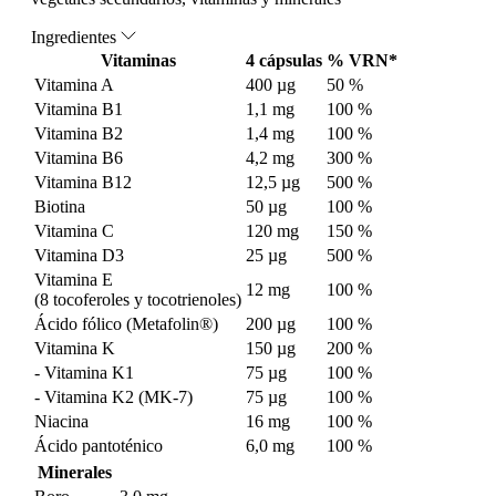
Ingredientes
Vitaminas
4 cápsulas
% VRN*
Vitamina A
400 µg
50 %
Vitamina B1
1,1 mg
100 %
Vitamina B2
1,4 mg
100 %
Vitamina B6
4,2 mg
300 %
Vitamina B12
12,5 µg
500 %
Biotina
50 µg
100 %
Vitamina C
120 mg
150 %
Vitamina D3
25 µg
500 %
Vitamina E
12 mg
100 %
(8 tocoferoles y tocotrienoles)
Ácido fólico (Metafolin®)
200 µg
100 %
Vitamina K
150 µg
200 %
- Vitamina K1
75 µg
100 %
- Vitamina K2 (MK-7)
75 µg
100 %
Niacina
16 mg
100 %
Ácido pantoténico
6,0 mg
100 %
Minerales