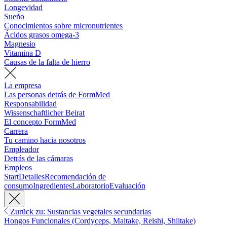
Longevidad
Sueño
Conocimientos sobre micronutrientes
Ácidos grasos omega-3
Magnesio
Vitamina D
Causas de la falta de hierro
La empresa
Las personas detrás de FormMed
Responsabilidad
Wissenschaftlicher Beirat
El concepto FormMed
Carrera
Tu camino hacia nosotros
Empleador
Detrás de las cámaras
Empleos
Start
Detalles
Recomendación de
consumo
Ingredientes
Laboratorio
Evaluación
Zurück zu: Sustancias vegetales secundarias
Hongos Funcionales (Cordyceps, Maitake, Reishi, Shiitake)