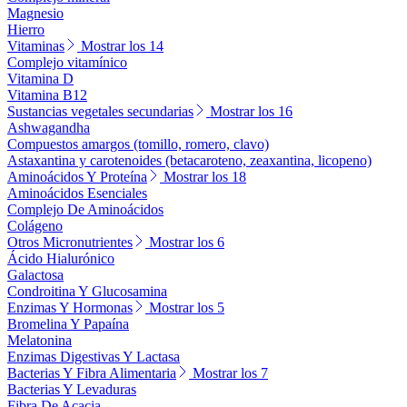
Magnesio
Hierro
Vitaminas
Mostrar los 14
Complejo vitamínico
Vitamina D
Vitamina B12
Sustancias vegetales secundarias
Mostrar los 16
Ashwagandha
Compuestos amargos (tomillo, romero, clavo)
Astaxantina y carotenoides (betacaroteno, zeaxantina, licopeno)
Aminoácidos Y Proteína
Mostrar los 18
Aminoácidos Esenciales
Complejo De Aminoácidos
Colágeno
Otros Micronutrientes
Mostrar los 6
Ácido Hialurónico
Galactosa
Condroitina Y Glucosamina
Enzimas Y Hormonas
Mostrar los 5
Bromelina Y Papaína
Melatonina
Enzimas Digestivas Y Lactasa
Bacterias Y Fibra Alimentaria
Mostrar los 7
Bacterias Y Levaduras
Fibra De Acacia