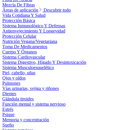
Mezcla De Fibras
Áreas de aplicación
Descubrir todo
Vida Cotidiana Y Salud
Protección Básica
Sistema Inmunológico Y Defensas
Antienvejecimiento Y Longevidad
Protección Celular
Nutrición Vegana/Vegetariana
Toma De Medicamentos
Cuerpo Y Órganos
Sistema Cardiovascular
Sistema Digestivo, Hígado Y Desintoxicación
Sistema Musculoesquelético
Piel, cabello, uñas
Ojos y oídos
Pulmones
Vías urinarias, vejiga y riñones
Dientes
Glándula tiroides
Función mental y sistema nervioso
Estrés
Psique
Memoria y concentración
Sueño