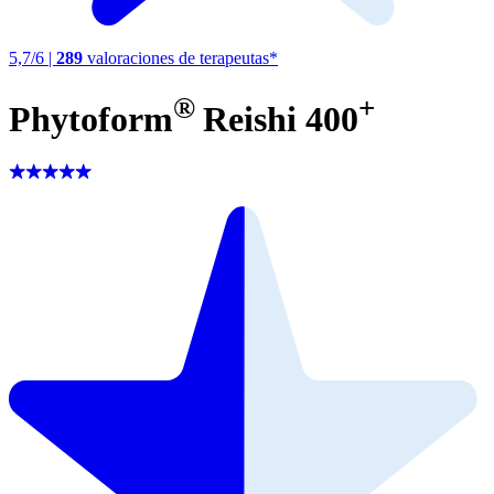
5,7
/
6
|
289
valoraciones de terapeutas*
®
+
Phytoform
Reishi 400