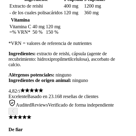
Extracto de reishi
400 mg
1200 mg
- de los cuales polisacáridos
120 mg
360 mg
Vitamina
Vitamina C
40 mg
120 mg
=% VRN*
50 %
150 %
*VRN = valores de referencia de nutrientes
Ingredientes:
extracto de reishi, cápsula (agente de
recubrimiento: hidroxipropilmetilcelulosa), ascorbato de
calcio.
Alérgenos potenciales:
ninguno
Ingredientes de origen animal:
ninguno
4,82
/5
Excelente
Basado en 23.168 reseñas de clientes
AuditedReviews
Verificado de forma independiente
De fiar