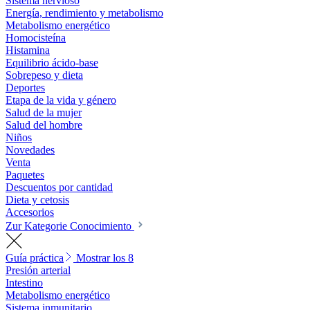
Sistema nervioso
Energía, rendimiento y metabolismo
Metabolismo energético
Homocisteína
Histamina
Equilibrio ácido-base
Sobrepeso y dieta
Deportes
Etapa de la vida y género
Salud de la mujer
Salud del hombre
Niños
Novedades
Venta
Paquetes
Descuentos por cantidad
Dieta y cetosis
Accesorios
Zur Kategorie Conocimiento
Guía práctica
Mostrar los 8
Presión arterial
Intestino
Metabolismo energético
Sistema inmunitario