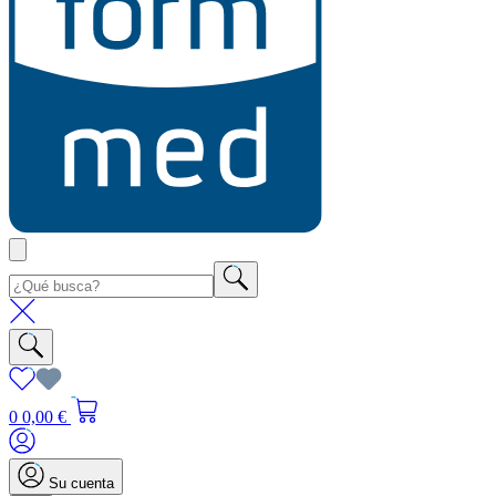
0
0,00 €
Su cuenta