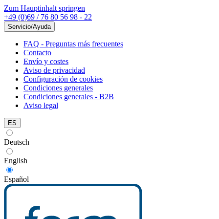
Zum Hauptinhalt springen
+49 (0)69 / 76 80 56 98 - 22
Servicio/Ayuda
FAQ - Preguntas más frecuentes
Contacto
Envío y costes
Aviso de privacidad
Configuración de cookies
Condiciones generales
Condiciones generales - B2B
Aviso legal
ES
Deutsch
English
Español