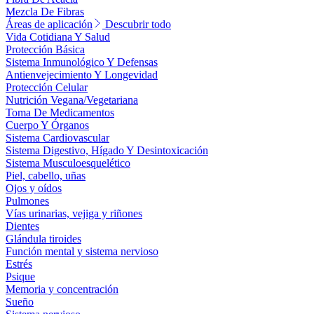
Mezcla De Fibras
Áreas de aplicación
Descubrir todo
Vida Cotidiana Y Salud
Protección Básica
Sistema Inmunológico Y Defensas
Antienvejecimiento Y Longevidad
Protección Celular
Nutrición Vegana/Vegetariana
Toma De Medicamentos
Cuerpo Y Órganos
Sistema Cardiovascular
Sistema Digestivo, Hígado Y Desintoxicación
Sistema Musculoesquelético
Piel, cabello, uñas
Ojos y oídos
Pulmones
Vías urinarias, vejiga y riñones
Dientes
Glándula tiroides
Función mental y sistema nervioso
Estrés
Psique
Memoria y concentración
Sueño