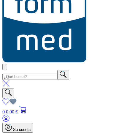
0
0,00 €
Su cuenta