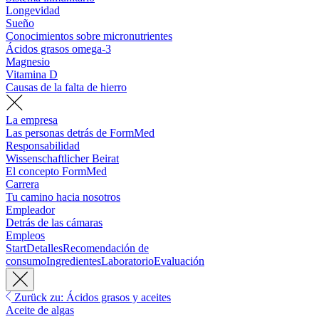
Longevidad
Sueño
Conocimientos sobre micronutrientes
Ácidos grasos omega-3
Magnesio
Vitamina D
Causas de la falta de hierro
La empresa
Las personas detrás de FormMed
Responsabilidad
Wissenschaftlicher Beirat
El concepto FormMed
Carrera
Tu camino hacia nosotros
Empleador
Detrás de las cámaras
Empleos
Start
Detalles
Recomendación de
consumo
Ingredientes
Laboratorio
Evaluación
Zurück zu: Ácidos grasos y aceites
Aceite de algas