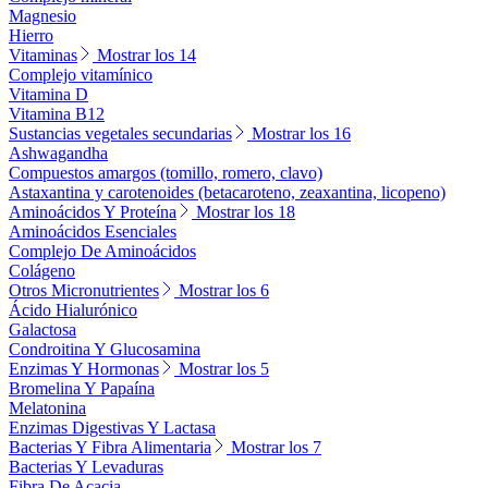
Magnesio
Hierro
Vitaminas
Mostrar los 14
Complejo vitamínico
Vitamina D
Vitamina B12
Sustancias vegetales secundarias
Mostrar los 16
Ashwagandha
Compuestos amargos (tomillo, romero, clavo)
Astaxantina y carotenoides (betacaroteno, zeaxantina, licopeno)
Aminoácidos Y Proteína
Mostrar los 18
Aminoácidos Esenciales
Complejo De Aminoácidos
Colágeno
Otros Micronutrientes
Mostrar los 6
Ácido Hialurónico
Galactosa
Condroitina Y Glucosamina
Enzimas Y Hormonas
Mostrar los 5
Bromelina Y Papaína
Melatonina
Enzimas Digestivas Y Lactasa
Bacterias Y Fibra Alimentaria
Mostrar los 7
Bacterias Y Levaduras
Fibra De Acacia