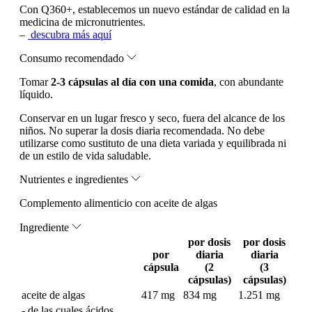
Con Q360+, establecemos un nuevo estándar de calidad en la
medicina de micronutrientes.
–
descubra más aquí
Consumo recomendado
Tomar
2-3 cápsulas al día con una comida
, con abundante
líquido.
Conservar en un lugar fresco y seco, fuera del alcance de los
niños. No superar la dosis diaria recomendada. No debe
utilizarse como sustituto de una dieta variada y equilibrada ni
de un estilo de vida saludable.
Nutrientes e ingredientes
Complemento alimenticio con aceite de algas
Ingrediente
por dosis
por dosis
por
diaria
diaria
cápsula
(2
(3
cápsulas)
cápsulas)
aceite de algas
417 mg
834 mg
1.251 mg
- de las cuales ácidos