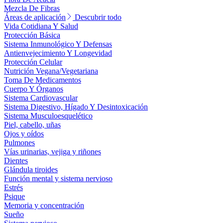
Mezcla De Fibras
Áreas de aplicación
Descubrir todo
Vida Cotidiana Y Salud
Protección Básica
Sistema Inmunológico Y Defensas
Antienvejecimiento Y Longevidad
Protección Celular
Nutrición Vegana/Vegetariana
Toma De Medicamentos
Cuerpo Y Órganos
Sistema Cardiovascular
Sistema Digestivo, Hígado Y Desintoxicación
Sistema Musculoesquelético
Piel, cabello, uñas
Ojos y oídos
Pulmones
Vías urinarias, vejiga y riñones
Dientes
Glándula tiroides
Función mental y sistema nervioso
Estrés
Psique
Memoria y concentración
Sueño