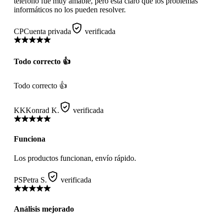
teléfono fue muy amable, pero está claro que los problemas
informáticos no los pueden resolver.
CP
Cuenta privada
verificada
Todo correcto 👍
Todo correcto 👍
KK
Konrad K.
verificada
Funciona
Los productos funcionan, envío rápido.
PS
Petra S.
verificada
Análisis mejorado