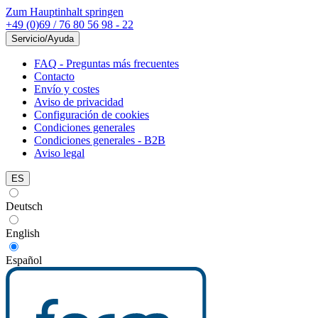
Zum Hauptinhalt springen
+49 (0)69 / 76 80 56 98 - 22
Servicio/Ayuda
FAQ - Preguntas más frecuentes
Contacto
Envío y costes
Aviso de privacidad
Configuración de cookies
Condiciones generales
Condiciones generales - B2B
Aviso legal
ES
Deutsch
English
Español