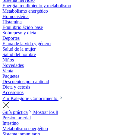
Sistema nervioso
Energía, rendimiento y metabolismo
Metabolismo energético
Homocisteína
Histamina
Equilibrio ácido-base
Sobrepeso y dieta
Deportes
Etapa de la vida y género
Salud de la mujer
Salud del hombre
Niños
Novedades
Venta
Paquetes
Descuentos por cantidad
Dieta y cetosis
Accesorios
Zur Kategorie Conocimiento
Guía práctica
Mostrar los 8
Presión arterial
Intestino
Metabolismo energético
Sistema inmunitario