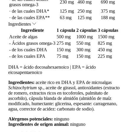
230 mg
460 mg
690 mg
grasos omega-3
· de las cuales DHA*
125 mg
250 mg
375 mg
· de las cuales EPA**
63 mg
125 mg
188 mg
Ingredientes
Ingrediente
1 cápsula
2 cápsulas
3 cápsulas
Aceite de algas
500 mg
1000 mg
1500 mg
- Ácidos grasos omega-3
275 mg
550 mg
825 mg
- de los cuales DHA
150 mg
300 mg
450 mg
- de los cuales EPA
75 mg
150 mg
225 mg
DHA = ácido docosahexaenoico | EPA = ácido
eicosapentaenoico
Ingredientes:
aceite rico en DHA y EPA de microalgas
Schizochytrium
sp., aceite de girasol, antioxidantes (extracto
de romero, extractos ricos en tocoferoles, palmitato de
ascorbilo), cápsula blanda de almidón (almidón de maíz
modificado, humectante: glicerina, espesante: carragenano,
agua, corrector de acidez: carbonato de sodio).
Alérgenos potenciales:
ninguno
Ingredientes de origen animal:
ninguno