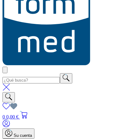
0
0,00 €
Su cuenta