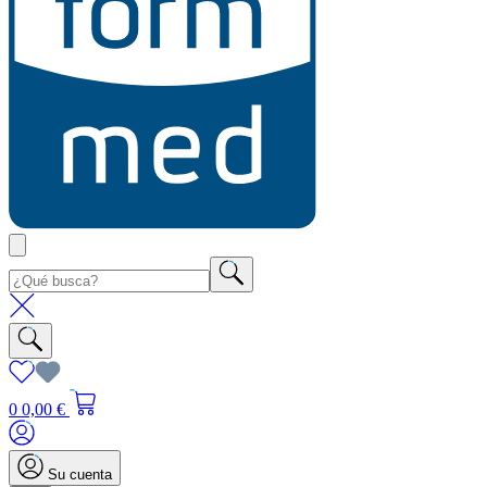
0
0,00 €
Su cuenta