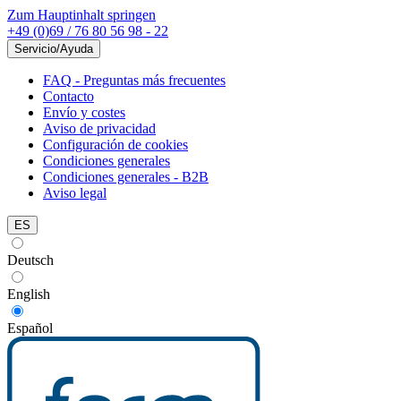
Zum Hauptinhalt springen
+49 (0)69 / 76 80 56 98 - 22
Servicio/Ayuda
FAQ - Preguntas más frecuentes
Contacto
Envío y costes
Aviso de privacidad
Configuración de cookies
Condiciones generales
Condiciones generales - B2B
Aviso legal
ES
Deutsch
English
Español