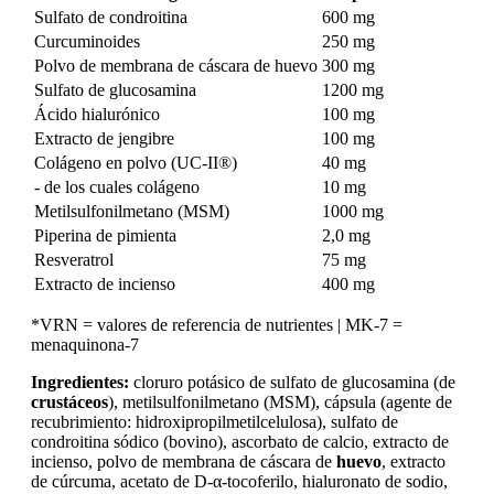
Sulfato de condroitina
600 mg
Curcuminoides
250 mg
Polvo de membrana de cáscara de huevo
300 mg
Sulfato de glucosamina
1200 mg
Ácido hialurónico
100 mg
Extracto de jengibre
100 mg
Colágeno en polvo (UC-II®)
40 mg
- de los cuales colágeno
10 mg
Metilsulfonilmetano (MSM)
1000 mg
Piperina de pimienta
2,0 mg
Resveratrol
75 mg
Extracto de incienso
400 mg
*VRN = valores de referencia de nutrientes | MK-7 =
menaquinona-7
Ingredientes:
cloruro potásico de sulfato de glucosamina (de
crustáceos
), metilsulfonilmetano (MSM), cápsula (agente de
recubrimiento: hidroxipropilmetilcelulosa), sulfato de
condroitina sódico (bovino), ascorbato de calcio, extracto de
incienso, polvo de membrana de cáscara de
huevo
, extracto
de cúrcuma, acetato de D-α-tocoferilo, hialuronato de sodio,