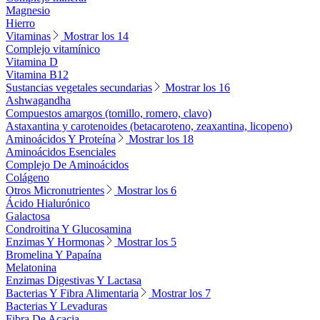
Magnesio
Hierro
Vitaminas
Mostrar los 14
Complejo vitamínico
Vitamina D
Vitamina B12
Sustancias vegetales secundarias
Mostrar los 16
Ashwagandha
Compuestos amargos (tomillo, romero, clavo)
Astaxantina y carotenoides (betacaroteno, zeaxantina, licopeno)
Aminoácidos Y Proteína
Mostrar los 18
Aminoácidos Esenciales
Complejo De Aminoácidos
Colágeno
Otros Micronutrientes
Mostrar los 6
Ácido Hialurónico
Galactosa
Condroitina Y Glucosamina
Enzimas Y Hormonas
Mostrar los 5
Bromelina Y Papaína
Melatonina
Enzimas Digestivas Y Lactasa
Bacterias Y Fibra Alimentaria
Mostrar los 7
Bacterias Y Levaduras
Fibra De Acacia