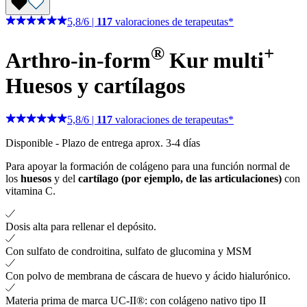
5,8
/
6
|
117
valoraciones de terapeutas*
®
+
Arthro-in-form
Kur
multi
Huesos y cartílagos
5,8
/
6
|
117
valoraciones de terapeutas*
Disponible
-
Plazo de entrega aprox. 3-4 días
Para apoyar la formación de colágeno para una función normal de
los
huesos
y del
cartílago (por ejemplo, de las articulaciones)
con
vitamina C.
Dosis alta para rellenar el depósito.
Con sulfato de condroitina, sulfato de glucomina y MSM
Con polvo de membrana de cáscara de huevo y ácido hialurónico.
Materia prima de marca UC-II®: con colágeno nativo tipo II