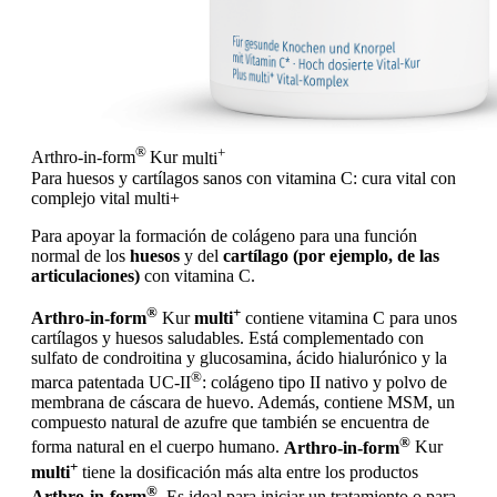
®
+
Arthro-in-form
Kur
multi
Para huesos y cartílagos sanos con vitamina C: cura vital con
complejo vital multi+
Para apoyar la formación de colágeno para una función
normal de los
huesos
y del
cartílago (por ejemplo, de las
articulaciones)
con vitamina C.
®
+
Arthro-in-form
Kur
multi
contiene vitamina C para unos
cartílagos y huesos saludables. Está complementado con
sulfato de condroitina y glucosamina, ácido hialurónico y la
®
marca patentada UC-II
: colágeno tipo II nativo y polvo de
membrana de cáscara de huevo. Además, contiene MSM, un
compuesto natural de azufre que también se encuentra de
®
forma natural en el cuerpo humano.
Arthro-in-form
Kur
+
multi
tiene la dosificación más alta entre los productos
®
Arthro-in-form
. Es ideal para iniciar un tratamiento o para