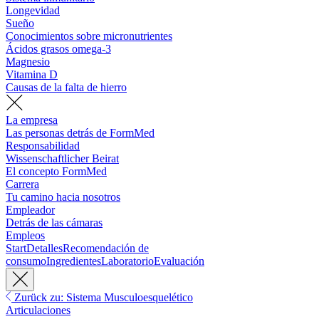
Longevidad
Sueño
Conocimientos sobre micronutrientes
Ácidos grasos omega-3
Magnesio
Vitamina D
Causas de la falta de hierro
La empresa
Las personas detrás de FormMed
Responsabilidad
Wissenschaftlicher Beirat
El concepto FormMed
Carrera
Tu camino hacia nosotros
Empleador
Detrás de las cámaras
Empleos
Start
Detalles
Recomendación de
consumo
Ingredientes
Laboratorio
Evaluación
Zurück zu: Sistema Musculoesquelético
Articulaciones