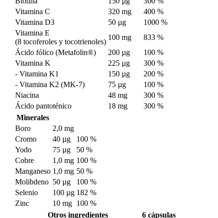
Biotina
150 µg
300 %
Vitamina C
320 mg
400 %
Vitamina D3
50 µg
1000 %
Vitamina E
100 mg
833 %
(8 tocoferoles y tocotrienoles)
Ácido fólico (Metafolin®)
200 µg
100 %
Vitamina K
225 µg
300 %
- Vitamina K1
150 µg
200 %
- Vitamina K2 (MK-7)
75 µg
100 %
Niacina
48 mg
300 %
Ácido pantoténico
18 mg
300 %
Minerales
Boro
2,0 mg
Cromo
40 µg
100 %
Yodo
75 µg
50 %
Cobre
1,0 mg
100 %
Manganeso
1,0 mg
50 %
Molibdeno
50 µg
100 %
Selenio
100 µg
182 %
Zinc
10 mg
100 %
Otros ingredientes
6 cápsulas