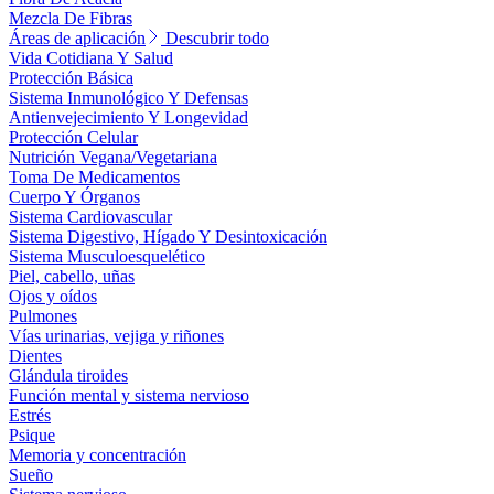
Mezcla De Fibras
Áreas de aplicación
Descubrir todo
Vida Cotidiana Y Salud
Protección Básica
Sistema Inmunológico Y Defensas
Antienvejecimiento Y Longevidad
Protección Celular
Nutrición Vegana/Vegetariana
Toma De Medicamentos
Cuerpo Y Órganos
Sistema Cardiovascular
Sistema Digestivo, Hígado Y Desintoxicación
Sistema Musculoesquelético
Piel, cabello, uñas
Ojos y oídos
Pulmones
Vías urinarias, vejiga y riñones
Dientes
Glándula tiroides
Función mental y sistema nervioso
Estrés
Psique
Memoria y concentración
Sueño