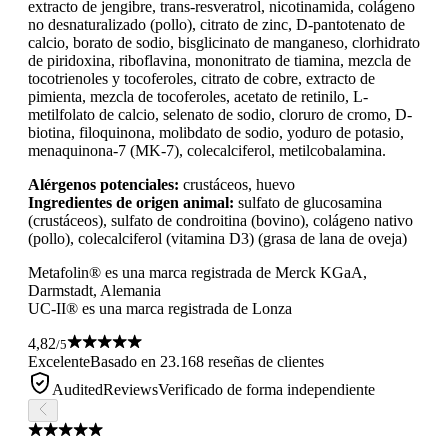
extracto de jengibre, trans-resveratrol, nicotinamida, colágeno
no desnaturalizado (pollo), citrato de zinc, D-pantotenato de
calcio, borato de sodio, bisglicinato de manganeso, clorhidrato
de piridoxina, riboflavina, mononitrato de tiamina, mezcla de
tocotrienoles y tocoferoles, citrato de cobre, extracto de
pimienta, mezcla de tocoferoles, acetato de retinilo, L-
metilfolato de calcio, selenato de sodio, cloruro de cromo, D-
biotina, filoquinona, molibdato de sodio, yoduro de potasio,
menaquinona-7 (MK-7), colecalciferol, metilcobalamina.
Alérgenos potenciales:
crustáceos, huevo
Ingredientes de origen animal:
sulfato de glucosamina
(crustáceos), sulfato de condroitina (bovino), colágeno nativo
(pollo), colecalciferol (vitamina D3) (grasa de lana de oveja)
Metafolin® es una marca registrada de Merck KGaA,
Darmstadt, Alemania
UC-II® es una marca registrada de Lonza
4,82
/5
Excelente
Basado en 23.168 reseñas de clientes
AuditedReviews
Verificado de forma independiente