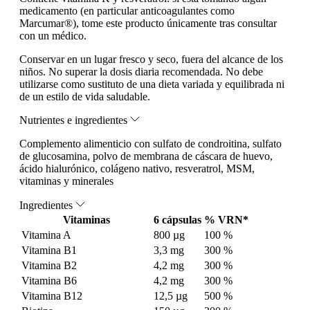
medicamento (en particular anticoagulantes como
Marcumar®), tome este producto únicamente tras consultar
con un médico.
Conservar en un lugar fresco y seco, fuera del alcance de los
niños. No superar la dosis diaria recomendada. No debe
utilizarse como sustituto de una dieta variada y equilibrada ni
de un estilo de vida saludable.
Nutrientes e ingredientes
Complemento alimenticio con sulfato de condroitina, sulfato
de glucosamina, polvo de membrana de cáscara de huevo,
ácido hialurónico, colágeno nativo, resveratrol, MSM,
vitaminas y minerales
Ingredientes
Vitaminas
6 cápsulas
% VRN*
Vitamina A
800 µg
100 %
Vitamina B1
3,3 mg
300 %
Vitamina B2
4,2 mg
300 %
Vitamina B6
4,2 mg
300 %
Vitamina B12
12,5 µg
500 %