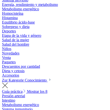
Sistema nervioso
Energía, rendimiento y metabolismo
Metabolismo energético
Homocisteína
Histamina
Equilibrio ácido-base
Sobrepeso y dieta
Deportes
Etapa de la vida y género
Salud de la mujer
Salud del hombre
Niños
Novedades
Venta
Paquetes
Descuentos por cantidad
Dieta y cetosis
Accesorios
Zur Kategorie Conocimiento
Guía práctica
Mostrar los 8
Presión arterial
Intestino
Metabolismo energético
Sistema inmunitario