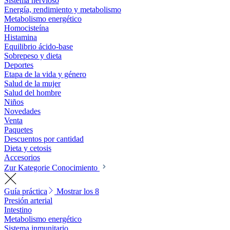
Sistema nervioso
Energía, rendimiento y metabolismo
Metabolismo energético
Homocisteína
Histamina
Equilibrio ácido-base
Sobrepeso y dieta
Deportes
Etapa de la vida y género
Salud de la mujer
Salud del hombre
Niños
Novedades
Venta
Paquetes
Descuentos por cantidad
Dieta y cetosis
Accesorios
Zur Kategorie Conocimiento
Guía práctica
Mostrar los 8
Presión arterial
Intestino
Metabolismo energético
Sistema inmunitario