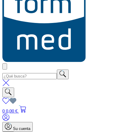
0
0,00 €
Su cuenta