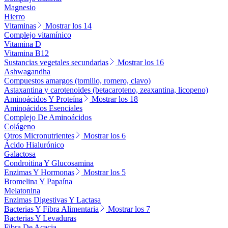
Magnesio
Hierro
Vitaminas
Mostrar los 14
Complejo vitamínico
Vitamina D
Vitamina B12
Sustancias vegetales secundarias
Mostrar los 16
Ashwagandha
Compuestos amargos (tomillo, romero, clavo)
Astaxantina y carotenoides (betacaroteno, zeaxantina, licopeno)
Aminoácidos Y Proteína
Mostrar los 18
Aminoácidos Esenciales
Complejo De Aminoácidos
Colágeno
Otros Micronutrientes
Mostrar los 6
Ácido Hialurónico
Galactosa
Condroitina Y Glucosamina
Enzimas Y Hormonas
Mostrar los 5
Bromelina Y Papaína
Melatonina
Enzimas Digestivas Y Lactasa
Bacterias Y Fibra Alimentaria
Mostrar los 7
Bacterias Y Levaduras
Fibra De Acacia