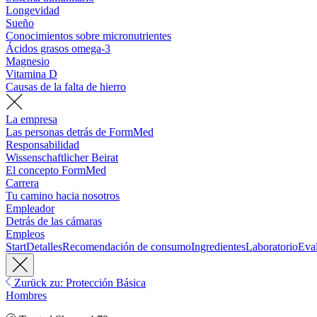
Longevidad
Sueño
Conocimientos sobre micronutrientes
Ácidos grasos omega-3
Magnesio
Vitamina D
Causas de la falta de hierro
La empresa
Las personas detrás de FormMed
Responsabilidad
Wissenschaftlicher Beirat
El concepto FormMed
Carrera
Tu camino hacia nosotros
Empleador
Detrás de las cámaras
Empleos
Start
Detalles
Recomendación de consumo
Ingredientes
Laboratorio
Eva
Zurück zu: Protección Básica
Hombres