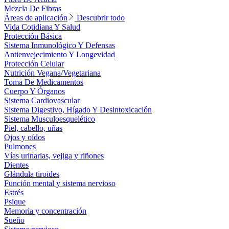
Mezcla De Fibras
Áreas de aplicación
Descubrir todo
Vida Cotidiana Y Salud
Protección Básica
Sistema Inmunológico Y Defensas
Antienvejecimiento Y Longevidad
Protección Celular
Nutrición Vegana/Vegetariana
Toma De Medicamentos
Cuerpo Y Órganos
Sistema Cardiovascular
Sistema Digestivo, Hígado Y Desintoxicación
Sistema Musculoesquelético
Piel, cabello, uñas
Ojos y oídos
Pulmones
Vías urinarias, vejiga y riñones
Dientes
Glándula tiroides
Función mental y sistema nervioso
Estrés
Psique
Memoria y concentración
Sueño