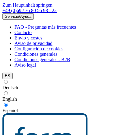
Zum Hauptinhalt springen
+49 (0)69 / 76 80 56 98 - 22
Servicio/Ayuda
FAQ - Preguntas más frecuentes
Contacto
Envío y costes
Aviso de privacidad
Configuración de cookies
Condiciones generales
Condiciones generales - B2B
Aviso legal
ES
Deutsch
English
Español