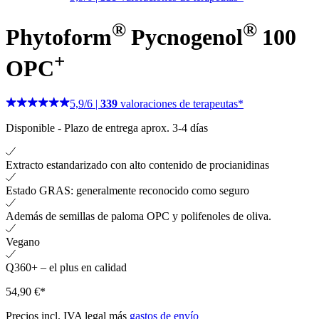
®
®
Phytoform
Pycnogenol
100
+
OPC
5,9
/
6
|
339
valoraciones de terapeutas*
Disponible
-
Plazo de entrega aprox. 3-4 días
Extracto estandarizado con alto contenido de procianidinas
Estado GRAS: generalmente reconocido como seguro
Además de semillas de paloma OPC y polifenoles de oliva.
Vegano
Q360+ – el plus en calidad
54,90 €*
Precios incl. IVA legal más
gastos de envío