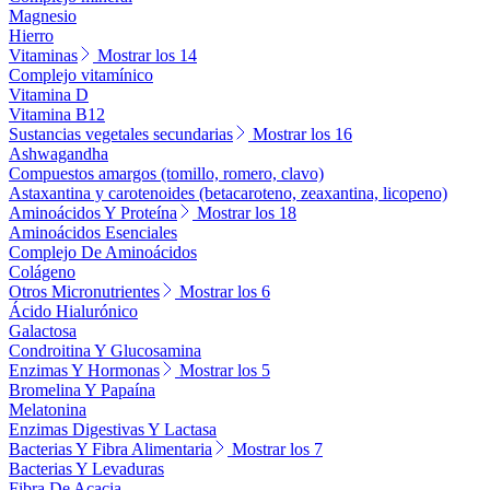
Magnesio
Hierro
Vitaminas
Mostrar los 14
Complejo vitamínico
Vitamina D
Vitamina B12
Sustancias vegetales secundarias
Mostrar los 16
Ashwagandha
Compuestos amargos (tomillo, romero, clavo)
Astaxantina y carotenoides (betacaroteno, zeaxantina, licopeno)
Aminoácidos Y Proteína
Mostrar los 18
Aminoácidos Esenciales
Complejo De Aminoácidos
Colágeno
Otros Micronutrientes
Mostrar los 6
Ácido Hialurónico
Galactosa
Condroitina Y Glucosamina
Enzimas Y Hormonas
Mostrar los 5
Bromelina Y Papaína
Melatonina
Enzimas Digestivas Y Lactasa
Bacterias Y Fibra Alimentaria
Mostrar los 7
Bacterias Y Levaduras
Fibra De Acacia