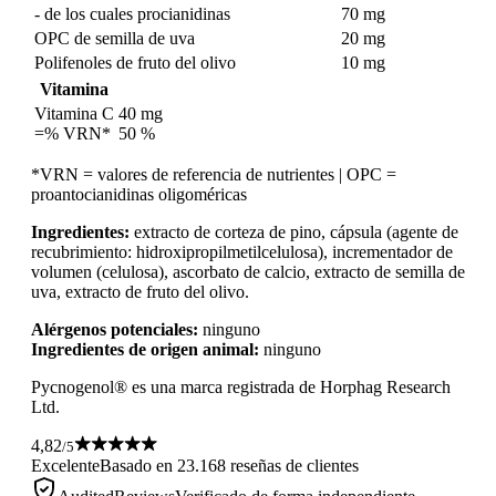
- de los cuales procianidinas
70 mg
OPC de semilla de uva
20 mg
Polifenoles de fruto del olivo
10 mg
Vitamina
Vitamina C
40 mg
=% VRN*
50 %
*VRN = valores de referencia de nutrientes | OPC =
proantocianidinas oligoméricas
Ingredientes:
extracto de corteza de pino, cápsula (agente de
recubrimiento: hidroxipropilmetilcelulosa), incrementador de
volumen (celulosa), ascorbato de calcio, extracto de semilla de
uva, extracto de fruto del olivo.
Alérgenos potenciales:
ninguno
Ingredientes de origen animal:
ninguno
Pycnogenol® es una marca registrada de Horphag Research
Ltd.
4,82
/5
Excelente
Basado en 23.168 reseñas de clientes