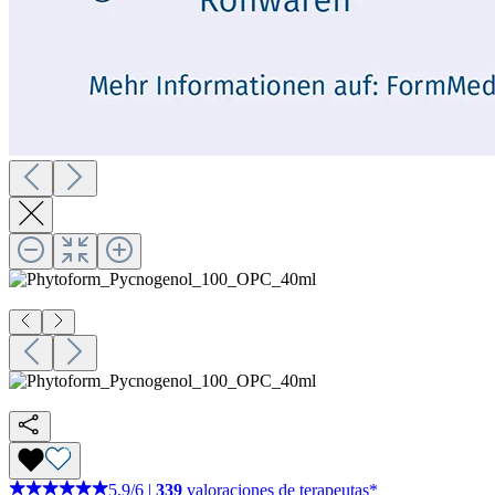
5,9
/
6
|
339
valoraciones de terapeutas*