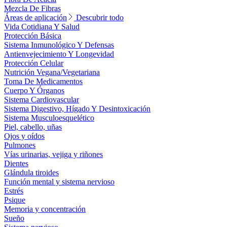
Mezcla De Fibras
Áreas de aplicación
Descubrir todo
Vida Cotidiana Y Salud
Protección Básica
Sistema Inmunológico Y Defensas
Antienvejecimiento Y Longevidad
Protección Celular
Nutrición Vegana/Vegetariana
Toma De Medicamentos
Cuerpo Y Órganos
Sistema Cardiovascular
Sistema Digestivo, Hígado Y Desintoxicación
Sistema Musculoesquelético
Piel, cabello, uñas
Ojos y oídos
Pulmones
Vías urinarias, vejiga y riñones
Dientes
Glándula tiroides
Función mental y sistema nervioso
Estrés
Psique
Memoria y concentración
Sueño