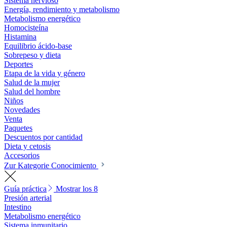
Sistema nervioso
Energía, rendimiento y metabolismo
Metabolismo energético
Homocisteína
Histamina
Equilibrio ácido-base
Sobrepeso y dieta
Deportes
Etapa de la vida y género
Salud de la mujer
Salud del hombre
Niños
Novedades
Venta
Paquetes
Descuentos por cantidad
Dieta y cetosis
Accesorios
Zur Kategorie Conocimiento
Guía práctica
Mostrar los 8
Presión arterial
Intestino
Metabolismo energético
Sistema inmunitario