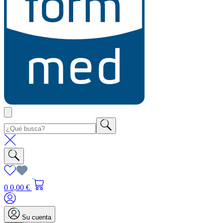
0
0,00 €
Su cuenta