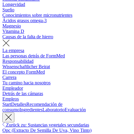
Longevidad
Sueño
Conocimientos sobre micronutrientes
Ácidos grasos omega-3
Magnesio
Vitamina D
Causas de la falta de hierro
La empresa
Las personas detrás de FormMed
Responsabilidad
Wissenschaftlicher Beirat
El concepto FormMed
Carrera
Tu camino hacia nosotros
Empleador
Detrás de las cámaras
Empleos
Start
Detalles
Recomendación de
consumo
Ingredientes
Laboratorio
Evaluación
Zurück zu: Sustancias vegetales secundarias
Opc (Extracto De Semilla De Uva, Vino Tinto)