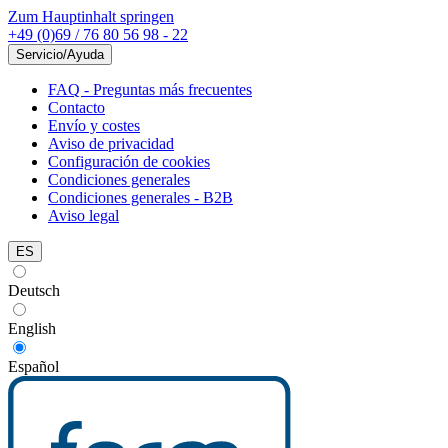
Zum Hauptinhalt springen
+49 (0)69 / 76 80 56 98 - 22
Servicio/Ayuda
FAQ - Preguntas más frecuentes
Contacto
Envío y costes
Aviso de privacidad
Configuración de cookies
Condiciones generales
Condiciones generales - B2B
Aviso legal
ES
Deutsch
English
Español