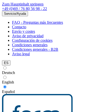
Zum Hauptinhalt springen
+49 (0)69 / 76 80 56 98 - 22
Servicio/Ayuda
FAQ - Preguntas más frecuentes
Contacto
Envío y costes
Aviso de privacidad
Configuración de cookies
Condiciones generales
Condiciones generales - B2B
Aviso legal
ES
Deutsch
English
Español