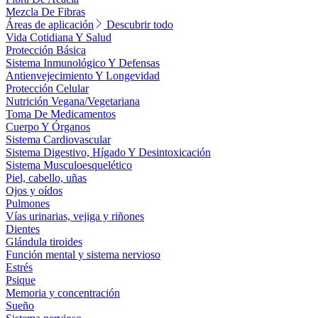
Mezcla De Fibras
Áreas de aplicación
Descubrir todo
Vida Cotidiana Y Salud
Protección Básica
Sistema Inmunológico Y Defensas
Antienvejecimiento Y Longevidad
Protección Celular
Nutrición Vegana/Vegetariana
Toma De Medicamentos
Cuerpo Y Órganos
Sistema Cardiovascular
Sistema Digestivo, Hígado Y Desintoxicación
Sistema Musculoesquelético
Piel, cabello, uñas
Ojos y oídos
Pulmones
Vías urinarias, vejiga y riñones
Dientes
Glándula tiroides
Función mental y sistema nervioso
Estrés
Psique
Memoria y concentración
Sueño