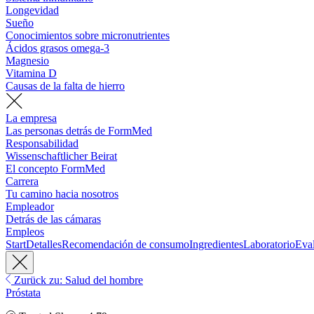
Longevidad
Sueño
Conocimientos sobre micronutrientes
Ácidos grasos omega-3
Magnesio
Vitamina D
Causas de la falta de hierro
La empresa
Las personas detrás de FormMed
Responsabilidad
Wissenschaftlicher Beirat
El concepto FormMed
Carrera
Tu camino hacia nosotros
Empleador
Detrás de las cámaras
Empleos
Start
Detalles
Recomendación de consumo
Ingredientes
Laboratorio
Eva
Zurück zu: Salud del hombre
Próstata