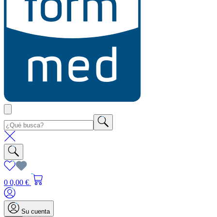
0
0,00 €
Su cuenta