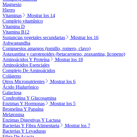
Magnesio
Hierro
Vitaminas
Mostrar los 14
Complejo vitamínico
Vitamina D
Vitamina B12
Sustancias vegetales secundarias
Mostrar los 16
Ashwagandha
Compuestos amargos (tomillo, romero, clavo)
Astaxantina y carotenoides (betacaroteno, zeaxantina, licopeno)
Aminoácidos Y Proteína
Mostrar los 18
Aminoácidos Esenciales
Complejo De Aminoácidos
Colágeno
Otros Micronutrientes
Mostrar los 6
Ácido Hialurónico
Galactosa
Condroitina Y Glucosamina
Enzimas Y Hormonas
Mostrar los 5
Bromelina Y Papaína
Melatonina
Enzimas Digestivas Y Lactasa
Bacterias Y Fibra Alimentaria
Mostrar los 7
Bacterias Y Levaduras
Fibra De Acacia