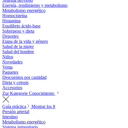
Sistema nervioso
Energía, rendimiento y metabolismo
Metabolismo energético
Homocisteína
Histamina
Equilibrio ácido-base
Sobrepeso y dieta
Deportes
Etapa de la vida y género
Salud de la mujer
Salud del hombre
Niños
Novedades
Venta
Paquetes
Descuentos por cantidad
Dieta y cetosis
Accesorios
Zur Kategorie Conocimiento
Guía práctica
Mostrar los 8
Presión arterial
Intestino
Metabolismo energético
Sistema inmunitario