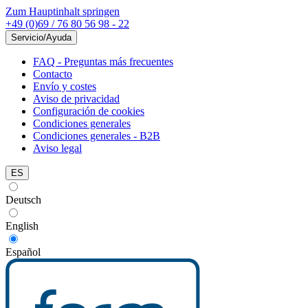
Zum Hauptinhalt springen
+49 (0)69 / 76 80 56 98 - 22
Servicio/Ayuda
FAQ - Preguntas más frecuentes
Contacto
Envío y costes
Aviso de privacidad
Configuración de cookies
Condiciones generales
Condiciones generales - B2B
Aviso legal
ES
Deutsch
English
Español