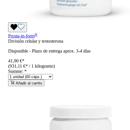
®
Prosta-in-form
División celular y testosterona
Disponible
-
Plazo de entrega aprox. 3-4 días
41,90 €*
(931,11 €* / 1 kilogramo)
Summe:
*
Añadir al carrito