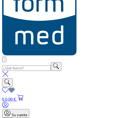
0
0,00 €
Su cuenta