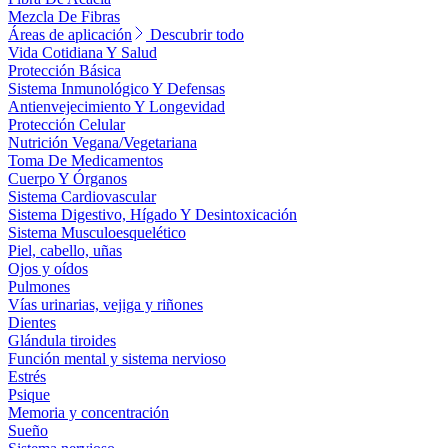
Mezcla De Fibras
Áreas de aplicación
Descubrir todo
Vida Cotidiana Y Salud
Protección Básica
Sistema Inmunológico Y Defensas
Antienvejecimiento Y Longevidad
Protección Celular
Nutrición Vegana/Vegetariana
Toma De Medicamentos
Cuerpo Y Órganos
Sistema Cardiovascular
Sistema Digestivo, Hígado Y Desintoxicación
Sistema Musculoesquelético
Piel, cabello, uñas
Ojos y oídos
Pulmones
Vías urinarias, vejiga y riñones
Dientes
Glándula tiroides
Función mental y sistema nervioso
Estrés
Psique
Memoria y concentración
Sueño