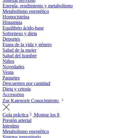
Sistema nervioso
Energía, rendimiento y metabolismo
Metabolismo energético
Homocisteína
Histamina
Equilibrio ácido-base
Sobrepeso y dieta
Deportes
Etapa de la vida y género
Salud de la mujer
Salud del hombre
Niños
Novedades
Venta
Paquetes
Descuentos por cantidad
Dieta y cetosis
Accesorios
Zur Kategorie Conocimiento
Guía práctica
Mostrar los 8
Presión arterial
Intestino
Metabolismo energético
Sistema inmunitario