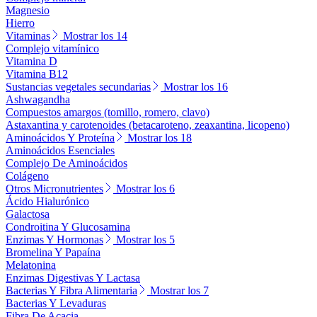
Magnesio
Hierro
Vitaminas
Mostrar los 14
Complejo vitamínico
Vitamina D
Vitamina B12
Sustancias vegetales secundarias
Mostrar los 16
Ashwagandha
Compuestos amargos (tomillo, romero, clavo)
Astaxantina y carotenoides (betacaroteno, zeaxantina, licopeno)
Aminoácidos Y Proteína
Mostrar los 18
Aminoácidos Esenciales
Complejo De Aminoácidos
Colágeno
Otros Micronutrientes
Mostrar los 6
Ácido Hialurónico
Galactosa
Condroitina Y Glucosamina
Enzimas Y Hormonas
Mostrar los 5
Bromelina Y Papaína
Melatonina
Enzimas Digestivas Y Lactasa
Bacterias Y Fibra Alimentaria
Mostrar los 7
Bacterias Y Levaduras
Fibra De Acacia