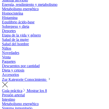
Sistema nervioso
Energía, rendimiento y metabolismo
Metabolismo energético
Homocisteína
Histamina
Equilibrio ácido-base
Sobrepeso y dieta
Deportes
Etapa de la vida y género
Salud de la mujer
Salud del hombre
Niños
Novedades
Venta
Paquetes
Descuentos por cantidad
Dieta y cetosis
Accesorios
Zur Kategorie Conocimiento
Guía práctica
Mostrar los 8
Presión arterial
Intestino
Metabolismo energético
Sistema inmunitario