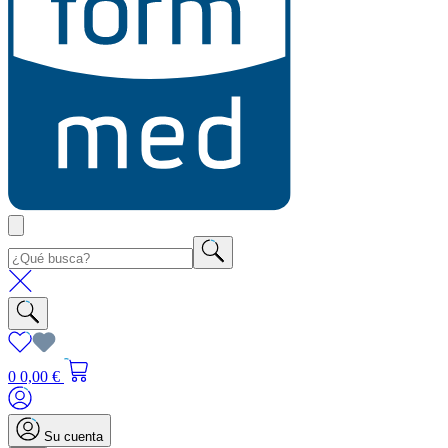
0
0,00 €
Su cuenta