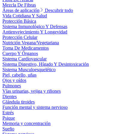
Mezcla De Fibras
Áreas de aplicación
Descubrir todo
Vida Cotidiana Y Salud
Protección Básica
Sistema Inmunológico Y Defensas
Antienvejecimiento Y Longevidad
Protección Celular
Nutrición Vegana/Vegetariana
Toma De Medicamentos
Cuerpo Y Órganos
Sistema Cardiovascular
Sistema Digestivo, Hígado Y Desintoxicación
Sistema Musculoesquelético
Piel, cabello, uñas
Ojos y oídos
Pulmones
Vías urinarias, vejiga y riñones
Dientes
Glándula tiroides
Función mental y sistema nervioso
Estrés
Psique
Memoria y concentración
Sueño