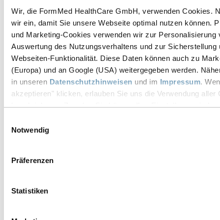
Efecto de la quercetina en el intestino: estudios sobre la
Wir, die FormMed HealthCare GmbH, verwenden Cookies. N
alimentación
Enfermedades intestinales inflamatorias crónicas
wir ein, damit Sie unsere Webseite optimal nutzen können. Pr
Quercetina en los alimentos
und Marketing-Cookies verwenden wir zur Personalisierung v
Conclusión: quercetina para la salud intestinal
Auswertung des Nutzungsverhaltens und zur Sicherstellung
Preparados FormMed adecuados
Literatura
Webseiten-Funktionalität. Diese Daten können auch zu Mark
(Europa) und an Google (USA) weitergegeben werden. Nähere
Artículos relacionados
in unseren
Datenschutzhinweisen
und im
Impressum
. Wen
akzeptieren" klicken, erlauben Sie uns die Verwendung aller 
Eje intestino-cerebro: conexión entre el intestino y la psique
beschriebenen Zwecke. Sie können Ihre Einstellungen jederz
Atención al cliente
Einstellungen" ändern. Diesen finden Sie ganz unten im Info
Einwilligungsauswahl
unserer Webseite.
Notwendig
Si tiene alguna pregunta, puede contactarnos en:
Info@FormMed.es
Präferenzen
Lun. - Vie.
08:00 - 18:00
Sáb.
Statistiken
10:00 - 14:30
Servicio de tienda