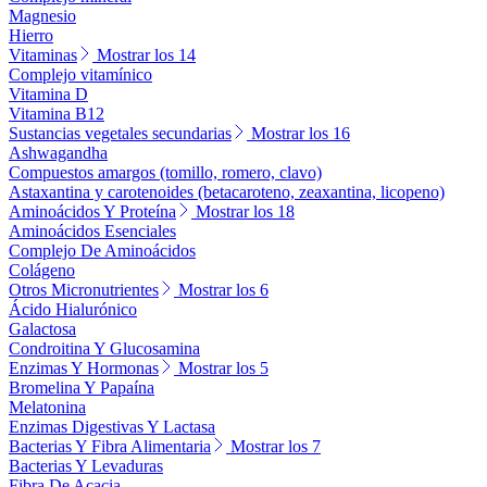
Magnesio
Hierro
Vitaminas
Mostrar los 14
Complejo vitamínico
Vitamina D
Vitamina B12
Sustancias vegetales secundarias
Mostrar los 16
Ashwagandha
Compuestos amargos (tomillo, romero, clavo)
Astaxantina y carotenoides (betacaroteno, zeaxantina, licopeno)
Aminoácidos Y Proteína
Mostrar los 18
Aminoácidos Esenciales
Complejo De Aminoácidos
Colágeno
Otros Micronutrientes
Mostrar los 6
Ácido Hialurónico
Galactosa
Condroitina Y Glucosamina
Enzimas Y Hormonas
Mostrar los 5
Bromelina Y Papaína
Melatonina
Enzimas Digestivas Y Lactasa
Bacterias Y Fibra Alimentaria
Mostrar los 7
Bacterias Y Levaduras
Fibra De Acacia