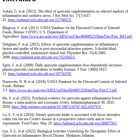
Askari, G. et al. (2012): The effect of quercetin supplementation on selected markers of
inflammation and oxidative stress. J Res Med Sci. 17(7):637-
41.
https://pubmed.ncbi.nlm.nih.gov/23798923/
Bhagwat, S. et al. (2011): USDA Database for the Flavonoid Content of Selected
Foods, Release 3 (PDF). U.S. Department of
Agriculture.
https://www.ars.usda.gov/ARSUserFiles/80400525/Data/Flav/Flav_R03.pdf
Dehghani, F. et al. (2021): Effects of quercetin supplementation on inflammatory
factors and quality of life in post-myocardial infarction patients: A double blind,
placebo-controlled, randomized clinical trial. Phytother Res. 35(4):2085-
2098.
https://pubmed.ncbi.nlm.nih.gov/33216421/
Egert, S. et al. (2008): Daily quercetin supplementation dose-dependently increases
plasma quercetin concentrations in healthy humans. J Nutr. 138(9):1615-
21.
https://pubmed.ncbi.nlm.nih.gov/18716159/
Haytowitz, D. B. et al. (2018): USDA Database for the Flavonoid Content of Selected
Foods. Release
3.3.
https://www.ars.usda.gov/ARSUserFiles/80400535/Data/Flav/Flav3.3.pdf
Hu, S. et al. (2022): Preclinical evidence for quercetin against inflammatory bowel
disease: a meta-analysis and systematic review. Inflammopharmacol 30, 2035–
2050.
https://link.springer.com/article/10.1007/s10787-022-01079-8
Lu, S.-Y. et al. (2024): Dietary quercetin intake is associated with lower ulcerative
colitis risk but not Crohn's disease in a prospective cohort study and in vivo
experiments. Food Funct. May 29.
https://pubmed.ncbi.nlm.nih.gov/38807501/
Lyu, Y.-L. et al. (2022): Biological Activities Underlying the Therapeutic Effect of
Quercetin on Inflammatory Bowel Disease. Mediators Inflamm.