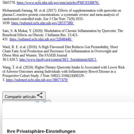
5665778.
https://www.ncbi.nlm.nih.gov/pmc/articles/PMC9338876/
Mohammadi-Sartang, M. et al. (2017): Effects of supplementation with quercetin on
plasma C-reactive protein concentrations: a systematic review and meta-analysis of
randomized controlled trials. Eur J Clin Nutr. 71(9):1033-
1039.
https://pubmed.ncbi.nlm.nih.gov/28537580/
Sato, S. & Mukai, Y. (2020): Modulation of Chronic Inflammation by Quercetin: The
Beneficial Effects on Obesity. J Inflamm Res. 13:421-
431.
https://pubmed.ncbi.nlm.nih.gov/32848440/
Ward, R. E. et al. (2016): A High Flavonoid Diet Reduces Gut Permeability, Short
Chain Fatty Acid Production and Decreases Gut Inflammation in Overweight and
Obese Men and Women. The FASEB Journal
30:1:420.5.
http://www.fasebj.org/content/30/1_Supplement/420.5
Wang, T. et al. (2024): Higher Dietary Quercetin Intake Is Associated with Lower Risk
of Adverse Outcomes among Individuals with Inflammatory Bowel Disease in a
Prospective Cohort Study. J Nutr. S0022-3166(24)00229-
3.
https://pubmed.ncbi.nlm.nih.gov/38677479/
Compartir artículo
Guardar artículo
Tabla de Contenidos
Quercetina: antioxidante y antiinflamatoria
Ihre Privatsphäre-Einstellungen