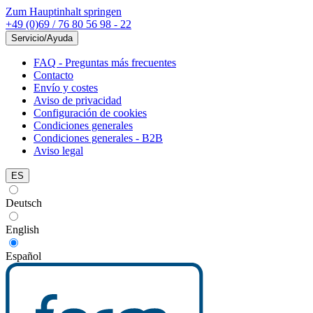
Zum Hauptinhalt springen
+49 (0)69 / 76 80 56 98 - 22
Servicio/Ayuda
FAQ - Preguntas más frecuentes
Contacto
Envío y costes
Aviso de privacidad
Configuración de cookies
Condiciones generales
Condiciones generales - B2B
Aviso legal
ES
Deutsch
English
Español