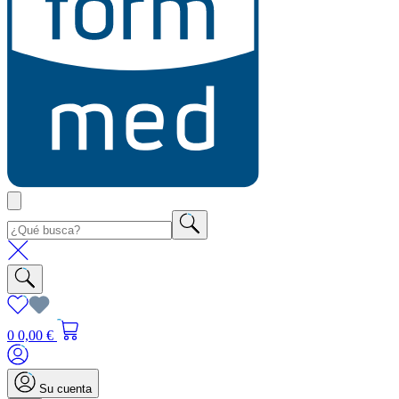
0
0,00 €
Su cuenta