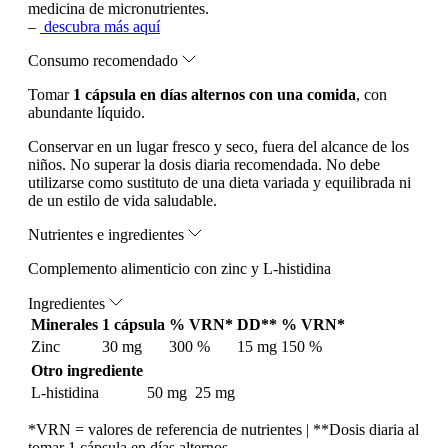
medicina de micronutrientes.
–
descubra más aquí
Consumo recomendado
Tomar
1 cápsula en días alternos con una comida
, con
abundante líquido.
Conservar en un lugar fresco y seco, fuera del alcance de los
niños. No superar la dosis diaria recomendada. No debe
utilizarse como sustituto de una dieta variada y equilibrada ni
de un estilo de vida saludable.
Nutrientes e ingredientes
Complemento alimenticio con zinc y L-histidina
Ingredientes
Minerales
1 cápsula
% VRN*
DD**
% VRN*
Zinc
30 mg
300 %
15 mg
150 %
Otro ingrediente
L-histidina
50 mg
25 mg
*VRN = valores de referencia de nutrientes | **Dosis diaria al
tomar 1 cápsula en días alternos