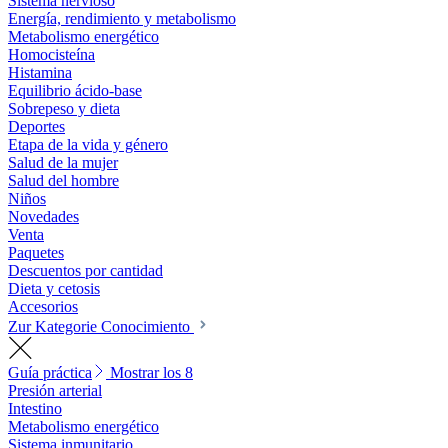
Sistema nervioso
Energía, rendimiento y metabolismo
Metabolismo energético
Homocisteína
Histamina
Equilibrio ácido-base
Sobrepeso y dieta
Deportes
Etapa de la vida y género
Salud de la mujer
Salud del hombre
Niños
Novedades
Venta
Paquetes
Descuentos por cantidad
Dieta y cetosis
Accesorios
Zur Kategorie Conocimiento
Guía práctica
Mostrar los 8
Presión arterial
Intestino
Metabolismo energético
Sistema inmunitario