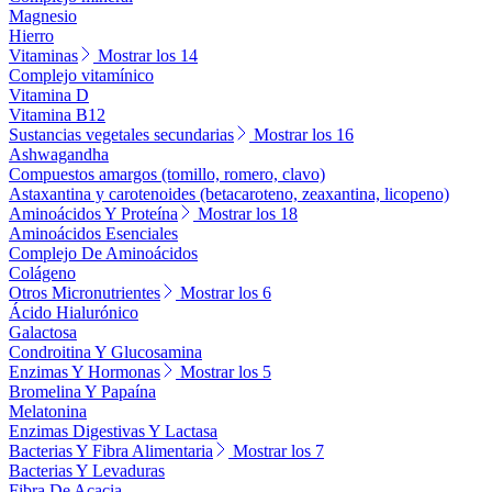
Magnesio
Hierro
Vitaminas
Mostrar los 14
Complejo vitamínico
Vitamina D
Vitamina B12
Sustancias vegetales secundarias
Mostrar los 16
Ashwagandha
Compuestos amargos (tomillo, romero, clavo)
Astaxantina y carotenoides (betacaroteno, zeaxantina, licopeno)
Aminoácidos Y Proteína
Mostrar los 18
Aminoácidos Esenciales
Complejo De Aminoácidos
Colágeno
Otros Micronutrientes
Mostrar los 6
Ácido Hialurónico
Galactosa
Condroitina Y Glucosamina
Enzimas Y Hormonas
Mostrar los 5
Bromelina Y Papaína
Melatonina
Enzimas Digestivas Y Lactasa
Bacterias Y Fibra Alimentaria
Mostrar los 7
Bacterias Y Levaduras
Fibra De Acacia