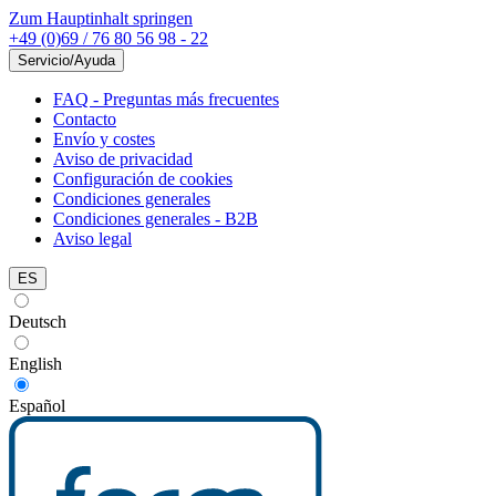
Zum Hauptinhalt springen
+49 (0)69 / 76 80 56 98 - 22
Servicio/Ayuda
FAQ - Preguntas más frecuentes
Contacto
Envío y costes
Aviso de privacidad
Configuración de cookies
Condiciones generales
Condiciones generales - B2B
Aviso legal
ES
Deutsch
English
Español