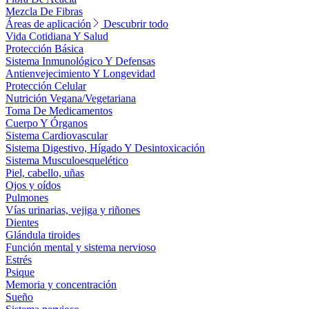
Mezcla De Fibras
Áreas de aplicación
Descubrir todo
Vida Cotidiana Y Salud
Protección Básica
Sistema Inmunológico Y Defensas
Antienvejecimiento Y Longevidad
Protección Celular
Nutrición Vegana/Vegetariana
Toma De Medicamentos
Cuerpo Y Órganos
Sistema Cardiovascular
Sistema Digestivo, Hígado Y Desintoxicación
Sistema Musculoesquelético
Piel, cabello, uñas
Ojos y oídos
Pulmones
Vías urinarias, vejiga y riñones
Dientes
Glándula tiroides
Función mental y sistema nervioso
Estrés
Psique
Memoria y concentración
Sueño