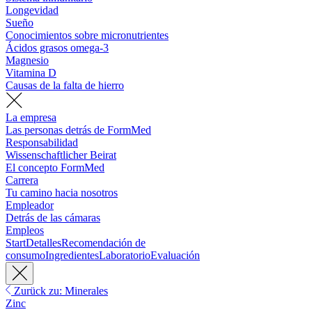
Longevidad
Sueño
Conocimientos sobre micronutrientes
Ácidos grasos omega-3
Magnesio
Vitamina D
Causas de la falta de hierro
La empresa
Las personas detrás de FormMed
Responsabilidad
Wissenschaftlicher Beirat
El concepto FormMed
Carrera
Tu camino hacia nosotros
Empleador
Detrás de las cámaras
Empleos
Start
Detalles
Recomendación de
consumo
Ingredientes
Laboratorio
Evaluación
Zurück zu: Minerales
Zinc