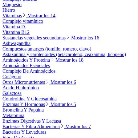
Magnesio
Hierro
Vitaminas
Mostrar los 14
Complejo vitamínico
Vitamina D
Vitamina B12
Sustancias vegetales secundarias
Mostrar los 16
Ashwagandha
Compuestos amargos (tomillo, romero, clavo)
Astaxantina y carotenoides (betacaroteno, zeaxantina, licopeno)
Aminoácidos Y Proteína
Mostrar los 18
Aminoácidos Esenciales
Complejo De Aminoácidos
Colágeno
Otros Micronutrientes
Mostrar los 6
Ácido Hialurónico
Galactosa
Condroitina Y Glucosamina
Enzimas Y Hormonas
Mostrar los 5
Bromelina Y Papaína
Melatonina
Enzimas Digestivas Y Lactasa
Bacterias Y Fibra Alimentaria
Mostrar los 7
Bacterias Y Levaduras
Fibra De Acacia