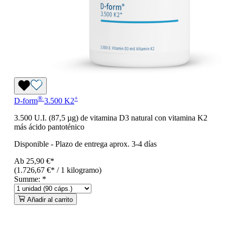
®
+
D-form
3.500 K2
3.500 U.I. (87,5 µg) de vitamina D3 natural con vitamina K2
más ácido pantoténico
Disponible
-
Plazo de entrega aprox. 3-4 días
Ab
25,90 €*
(1.726,67 €* / 1 kilogramo)
Summe:
*
Añadir al carrito