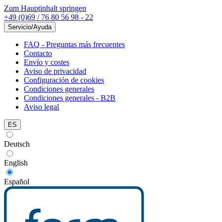
Zum Hauptinhalt springen
+49 (0)69 / 76 80 56 98 - 22
Servicio/Ayuda
FAQ - Preguntas más frecuentes
Contacto
Envío y costes
Aviso de privacidad
Configuración de cookies
Condiciones generales
Condiciones generales - B2B
Aviso legal
ES
Deutsch
English
Español