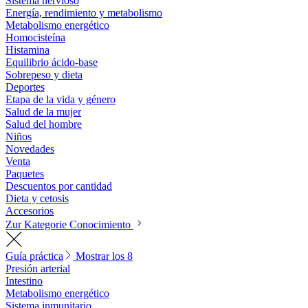
Sistema nervioso
Energía, rendimiento y metabolismo
Metabolismo energético
Homocisteína
Histamina
Equilibrio ácido-base
Sobrepeso y dieta
Deportes
Etapa de la vida y género
Salud de la mujer
Salud del hombre
Niños
Novedades
Venta
Paquetes
Descuentos por cantidad
Dieta y cetosis
Accesorios
Zur Kategorie Conocimiento
Guía práctica
Mostrar los 8
Presión arterial
Intestino
Metabolismo energético
Sistema inmunitario