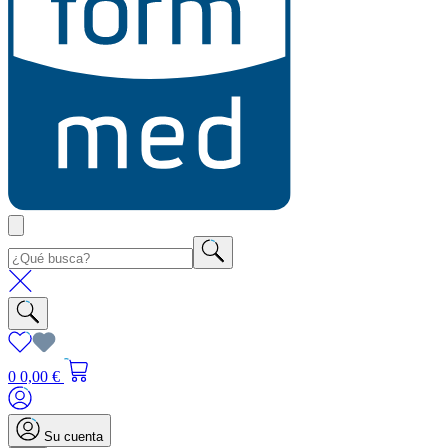
0
0,00 €
Su cuenta