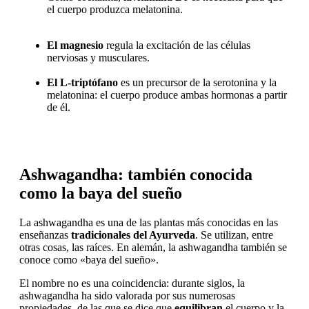
el cuerpo produzca melatonina.
El magnesio
regula la excitación de las células
nerviosas y musculares.
El L-triptófano
es un precursor de la serotonina y la
melatonina: el cuerpo produce ambas hormonas a partir
de él.
Ashwagandha: también conocida
como la baya del sueño
La ashwagandha es una de las plantas más conocidas en las
enseñanzas
tradicionales del Ayurveda
. Se utilizan, entre
otras cosas, las raíces. En alemán, la ashwagandha también se
conoce como «baya del sueño».
El nombre no es una coincidencia: durante siglos, la
ashwagandha ha sido valorada por sus numerosas
propiedades, de las que se dice que
equilibran
el cuerpo y la