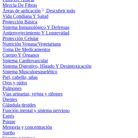
Mezcla De Fibras
Áreas de aplicación
Descubrir todo
Vida Cotidiana Y Salud
Protección Básica
Sistema Inmunológico Y Defensas
Antienvejecimiento Y Longevidad
Protección Celular
Nutrición Vegana/Vegetariana
Toma De Medicamentos
Cuerpo Y Órganos
Sistema Cardiovascular
Sistema Digestivo, Hígado Y Desintoxicación
Sistema Musculoesquelético
Piel, cabello, uñas
Ojos y oídos
Pulmones
Vías urinarias, vejiga y riñones
Dientes
Glándula tiroides
Función mental y sistema nervioso
Estrés
Psique
Memoria y concentración
Sueño