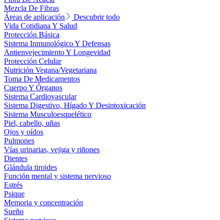
Mezcla De Fibras
Áreas de aplicación
Descubrir todo
Vida Cotidiana Y Salud
Protección Básica
Sistema Inmunológico Y Defensas
Antienvejecimiento Y Longevidad
Protección Celular
Nutrición Vegana/Vegetariana
Toma De Medicamentos
Cuerpo Y Órganos
Sistema Cardiovascular
Sistema Digestivo, Hígado Y Desintoxicación
Sistema Musculoesquelético
Piel, cabello, uñas
Ojos y oídos
Pulmones
Vías urinarias, vejiga y riñones
Dientes
Glándula tiroides
Función mental y sistema nervioso
Estrés
Psique
Memoria y concentración
Sueño