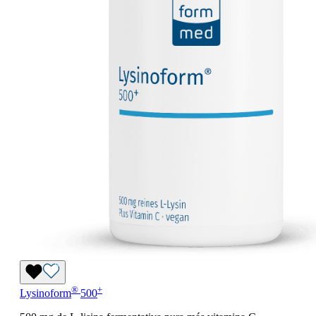
®
+
Lysinoform
500