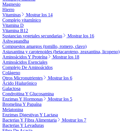
Magnesio
Hierro
Vitaminas
Mostrar los 14
Complejo vitamínico
Vitamina D
Vitamina B12
Sustancias vegetales secundarias
Mostrar los 16
Ashwagandha
Compuestos amargos (tomillo, romero, clavo)
Astaxantina y carotenoides (betacaroteno, zeaxantina, licopeno)
Aminoácidos Y Proteína
Mostrar los 18
Aminoácidos Esenciales
Complejo De Aminoácidos
Colágeno
Otros Micronutrientes
Mostrar los 6
Ácido Hialurónico
Galactosa
Condroitina Y Glucosamina
Enzimas Y Hormonas
Mostrar los 5
Bromelina Y Papaína
Melatonina
Enzimas Digestivas Y Lactasa
Bacterias Y Fibra Alimentaria
Mostrar los 7
Bacterias Y Levaduras
Fibra De Acacia