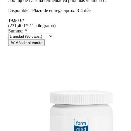
500 mg de L-lisina fermentativa pura más vitamina C
Disponible
-
Plazo de entrega aprox. 3-4 días
19,90 €*
(231,40 €* / 1 kilogramo)
Summe:
*
Añadir al carrito