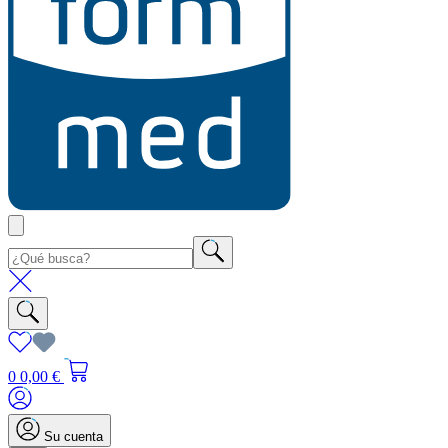
0
0,00 €
Su cuenta