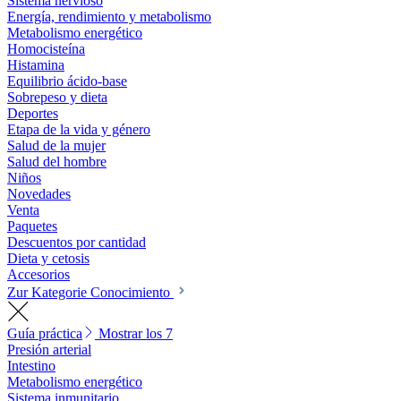
Sistema nervioso
Energía, rendimiento y metabolismo
Metabolismo energético
Homocisteína
Histamina
Equilibrio ácido-base
Sobrepeso y dieta
Deportes
Etapa de la vida y género
Salud de la mujer
Salud del hombre
Niños
Novedades
Venta
Paquetes
Descuentos por cantidad
Dieta y cetosis
Accesorios
Zur Kategorie Conocimiento
Guía práctica
Mostrar los 7
Presión arterial
Intestino
Metabolismo energético
Sistema inmunitario