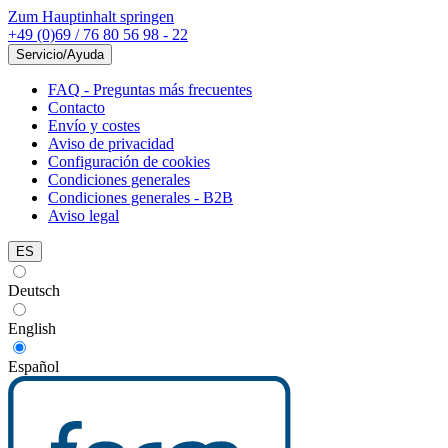
Zum Hauptinhalt springen
+49 (0)69 / 76 80 56 98 - 22
Servicio/Ayuda
FAQ - Preguntas más frecuentes
Contacto
Envío y costes
Aviso de privacidad
Configuración de cookies
Condiciones generales
Condiciones generales - B2B
Aviso legal
ES
Deutsch
English
Español