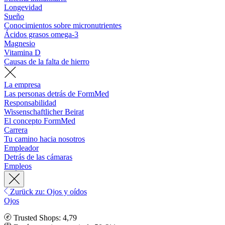
Longevidad
Sueño
Conocimientos sobre micronutrientes
Ácidos grasos omega-3
Magnesio
Vitamina D
Causas de la falta de hierro
La empresa
Las personas detrás de FormMed
Responsabilidad
Wissenschaftlicher Beirat
El concepto FormMed
Carrera
Tu camino hacia nosotros
Empleador
Detrás de las cámaras
Empleos
Zurück zu: Ojos y oídos
Ojos
Trusted Shops: 4,79