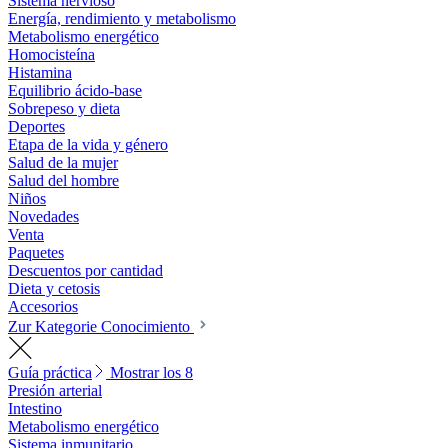
Sistema nervioso
Energía, rendimiento y metabolismo
Metabolismo energético
Homocisteína
Histamina
Equilibrio ácido-base
Sobrepeso y dieta
Deportes
Etapa de la vida y género
Salud de la mujer
Salud del hombre
Niños
Novedades
Venta
Paquetes
Descuentos por cantidad
Dieta y cetosis
Accesorios
Zur Kategorie Conocimiento
Guía práctica
Mostrar los 8
Presión arterial
Intestino
Metabolismo energético
Sistema inmunitario