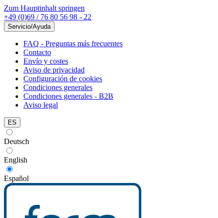
Zum Hauptinhalt springen
+49 (0)69 / 76 80 56 98 - 22
Servicio/Ayuda
FAQ - Preguntas más frecuentes
Contacto
Envío y costes
Aviso de privacidad
Configuración de cookies
Condiciones generales
Condiciones generales - B2B
Aviso legal
ES
Deutsch
English
Español