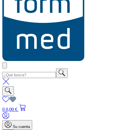
0
0,00 €
Su cuenta