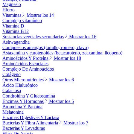
Magnesio
Hierro
Vitaminas
Mostrar los 14
Complejo vitamínico
Vitamina D
Vitamina B12
Sustancias vegetales secundarias
Mostrar los 16
Ashwagandha
Compuestos amargos (tomillo, romero, clavo)
Astaxantina y carotenoides (betacaroteno, zeaxantina, licopeno)
Aminoácidos Y Proteína
Mostrar los 18
Aminoácidos Esenciales
Complejo De Aminoácidos
Colágeno
Otros Micronutrientes
Mostrar los 6
Ácido Hialurónico
Galactosa
Condroitina Y Glucosamina
Enzimas Y Hormonas
Mostrar los 5
Bromelina Y Papaína
Melatonina
Enzimas Digestivas Y Lactasa
Bacterias Y Fibra Alimentaria
Mostrar los 7
Bacterias Y Levaduras
Fibra De Acacia