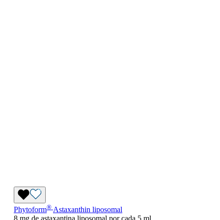
®
Phytoform
Astaxanthin liposomal
8 mg de astaxantina liposomal por cada 5 ml