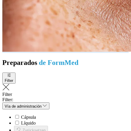
Preparados
de FormMed
Filter
Filter
Filter:
Vía de administración
Cápsula
Líquido
Zurücksetzen