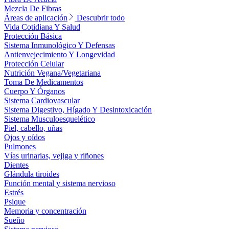
Mezcla De Fibras
Áreas de aplicación
Descubrir todo
Vida Cotidiana Y Salud
Protección Básica
Sistema Inmunológico Y Defensas
Antienvejecimiento Y Longevidad
Protección Celular
Nutrición Vegana/Vegetariana
Toma De Medicamentos
Cuerpo Y Órganos
Sistema Cardiovascular
Sistema Digestivo, Hígado Y Desintoxicación
Sistema Musculoesquelético
Piel, cabello, uñas
Ojos y oídos
Pulmones
Vías urinarias, vejiga y riñones
Dientes
Glándula tiroides
Función mental y sistema nervioso
Estrés
Psique
Memoria y concentración
Sueño