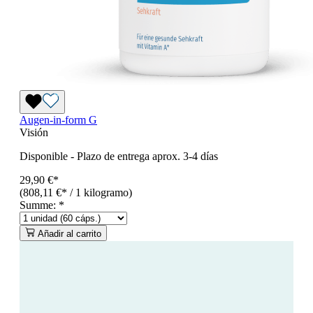
Augen-in-form G
Visión
Disponible
-
Plazo de entrega aprox. 3-4 días
29,90 €*
(808,11 €* / 1 kilogramo)
Summe:
*
Añadir al carrito