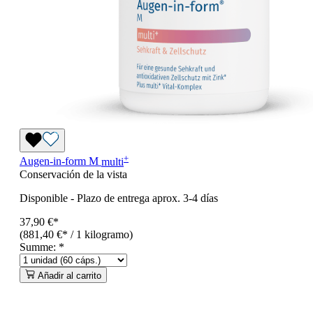
+
Augen-in-form M
multi
Conservación de la vista
Disponible
-
Plazo de entrega aprox. 3-4 días
37,90 €*
(881,40 €* / 1 kilogramo)
Summe:
*
Añadir al carrito