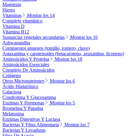
Magnesio
Hierro
Vitaminas
Mostrar los 14
Complejo vitamínico
Vitamina D
Vitamina B12
Sustancias vegetales secundarias
Mostrar los 16
Ashwagandha
Compuestos amargos (tomillo, romero, clavo)
Astaxantina y carotenoides (betacaroteno, zeaxantina, licopeno)
Aminoácidos Y Proteína
Mostrar los 18
Aminoácidos Esenciales
Complejo De Aminoácidos
Colágeno
Otros Micronutrientes
Mostrar los 6
Ácido Hialurónico
Galactosa
Condroitina Y Glucosamina
Enzimas Y Hormonas
Mostrar los 5
Bromelina Y Papaína
Melatonina
Enzimas Digestivas Y Lactasa
Bacterias Y Fibra Alimentaria
Mostrar los 7
Bacterias Y Levaduras
Fibra De Acacia