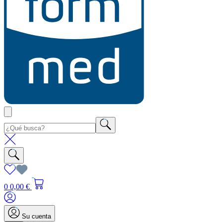
0
0,00 €
Su cuenta