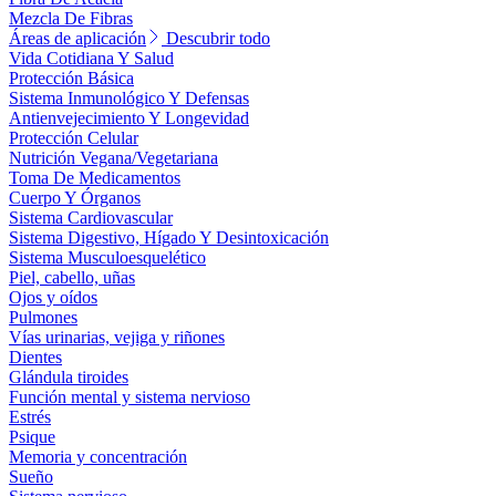
Mezcla De Fibras
Áreas de aplicación
Descubrir todo
Vida Cotidiana Y Salud
Protección Básica
Sistema Inmunológico Y Defensas
Antienvejecimiento Y Longevidad
Protección Celular
Nutrición Vegana/Vegetariana
Toma De Medicamentos
Cuerpo Y Órganos
Sistema Cardiovascular
Sistema Digestivo, Hígado Y Desintoxicación
Sistema Musculoesquelético
Piel, cabello, uñas
Ojos y oídos
Pulmones
Vías urinarias, vejiga y riñones
Dientes
Glándula tiroides
Función mental y sistema nervioso
Estrés
Psique
Memoria y concentración
Sueño