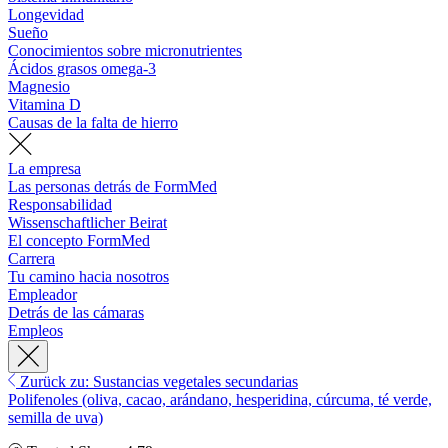
Longevidad
Sueño
Conocimientos sobre micronutrientes
Ácidos grasos omega-3
Magnesio
Vitamina D
Causas de la falta de hierro
La empresa
Las personas detrás de FormMed
Responsabilidad
Wissenschaftlicher Beirat
El concepto FormMed
Carrera
Tu camino hacia nosotros
Empleador
Detrás de las cámaras
Empleos
Zurück zu: Sustancias vegetales secundarias
Polifenoles (oliva, cacao, arándano, hesperidina, cúrcuma, té verde,
semilla de uva)