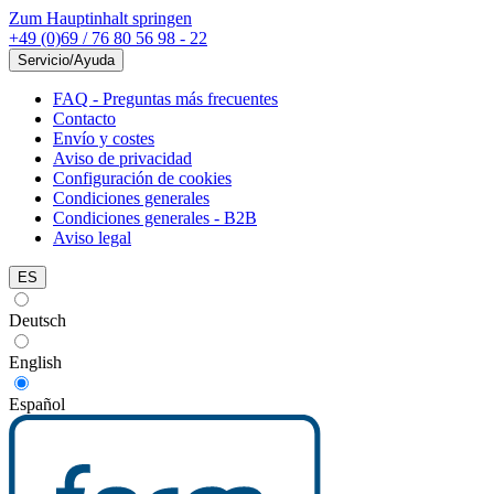
Zum Hauptinhalt springen
+49 (0)69 / 76 80 56 98 - 22
Servicio/Ayuda
FAQ - Preguntas más frecuentes
Contacto
Envío y costes
Aviso de privacidad
Configuración de cookies
Condiciones generales
Condiciones generales - B2B
Aviso legal
ES
Deutsch
English
Español