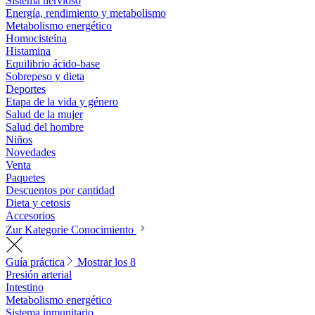
Sistema nervioso
Energía, rendimiento y metabolismo
Metabolismo energético
Homocisteína
Histamina
Equilibrio ácido-base
Sobrepeso y dieta
Deportes
Etapa de la vida y género
Salud de la mujer
Salud del hombre
Niños
Novedades
Venta
Paquetes
Descuentos por cantidad
Dieta y cetosis
Accesorios
Zur Kategorie Conocimiento
Guía práctica
Mostrar los 8
Presión arterial
Intestino
Metabolismo energético
Sistema inmunitario