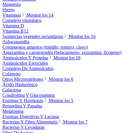
Magnesio
Hierro
Vitaminas
Mostrar los 14
Complejo vitamínico
Vitamina D
Vitamina B12
Sustancias vegetales secundarias
Mostrar los 16
Ashwagandha
Compuestos amargos (tomillo, romero, clavo)
Astaxantina y carotenoides (betacaroteno, zeaxantina, licopeno)
Aminoácidos Y Proteína
Mostrar los 18
Aminoácidos Esenciales
Complejo De Aminoácidos
Colágeno
Otros Micronutrientes
Mostrar los 6
Ácido Hialurónico
Galactosa
Condroitina Y Glucosamina
Enzimas Y Hormonas
Mostrar los 5
Bromelina Y Papaína
Melatonina
Enzimas Digestivas Y Lactasa
Bacterias Y Fibra Alimentaria
Mostrar los 7
Bacterias Y Levaduras
Fibra De Acacia