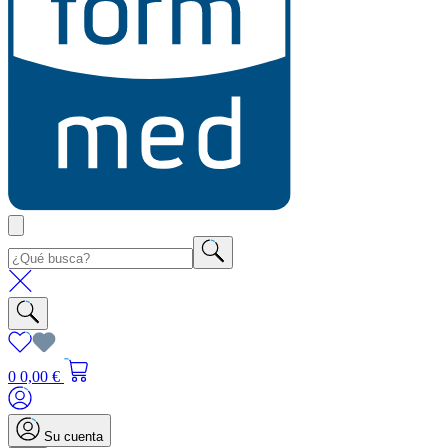
0
0,00 €
Su cuenta