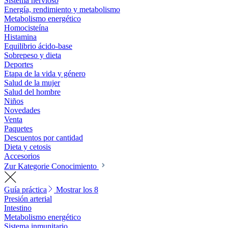
Sistema nervioso
Energía, rendimiento y metabolismo
Metabolismo energético
Homocisteína
Histamina
Equilibrio ácido-base
Sobrepeso y dieta
Deportes
Etapa de la vida y género
Salud de la mujer
Salud del hombre
Niños
Novedades
Venta
Paquetes
Descuentos por cantidad
Dieta y cetosis
Accesorios
Zur Kategorie Conocimiento
Guía práctica
Mostrar los 8
Presión arterial
Intestino
Metabolismo energético
Sistema inmunitario