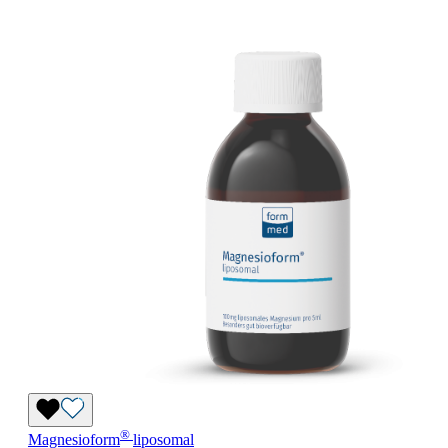
®
Magnesioform
liposomal