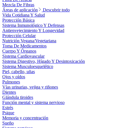
Mezcla De Fibras
Áreas de aplicación
Descubrir todo
Vida Cotidiana Y Salud
Protección Básica
Sistema Inmunológico Y Defensas
Antienvejecimiento Y Longevidad
Protección Celular
Nutrición Vegana/Vegetariana
Toma De Medicamentos
Cuerpo Y Órganos
Sistema Cardiovascular
Sistema Digestivo, Hígado Y Desintoxicación
Sistema Musculoesquelético
Piel, cabello, uñas
Ojos y oídos
Pulmones
Vías urinarias, vejiga y riñones
Dientes
Glándula tiroides
Función mental y sistema nervioso
Estrés
Psique
Memoria y concentración
Sueño