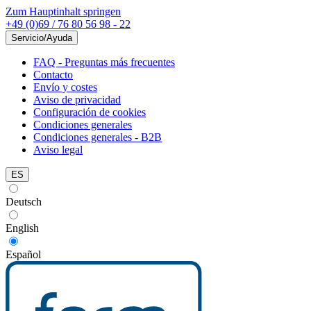
Zum Hauptinhalt springen
+49 (0)69 / 76 80 56 98 - 22
Servicio/Ayuda
FAQ - Preguntas más frecuentes
Contacto
Envío y costes
Aviso de privacidad
Configuración de cookies
Condiciones generales
Condiciones generales - B2B
Aviso legal
ES
Deutsch
English
Español